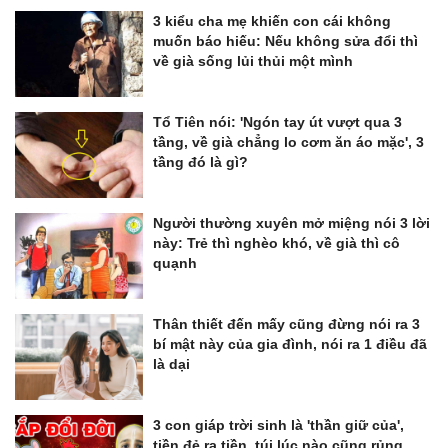
3 kiểu cha mẹ khiến con cái không
muốn báo hiếu: Nếu không sửa đổi thì
về già sống lủi thủi một mình
Tổ Tiên nói: 'Ngón tay út vượt qua 3
tầng, về già chẳng lo cơm ăn áo mặc', 3
tầng đó là gì?
Người thường xuyên mở miệng nói 3 lời
này: Trẻ thì nghèo khó, về già thì cô
quạnh
Thân thiết đến mấy cũng đừng nói ra 3
bí mật này của gia đình, nói ra 1 điều đã
là dại
3 con giáp trời sinh là 'thần giữ của',
tiền đẻ ra tiền, túi lúc nào cũng rủng