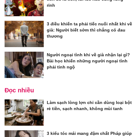
rỉnh
3 điều khiến ta phải tiếc nuối nhất khi về
già: Người biết sớm thì chẳng có đau
thương
Người ngoại tình khi về già nhận lại gì?
Bài học khiến những người ngoại tình
phải tỉnh ngộ
Đọc nhiều
Làm sạch lòng lợn chỉ cần dùng loại bột
rẻ tiền, sạch nhanh, không mùi tanh
3 kiểu tóc mái mang đậm chất Pháp giúp