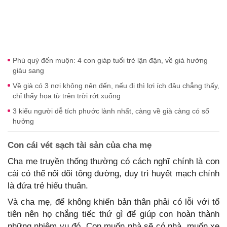
Phú quý đến muộn: 4 con giáp tuổi trẻ lận đận, về già hưởng
giàu sang
Về già có 3 nơi không nên đến, nếu đi thì lợi ích đâu chẳng thấy,
chỉ thấy họa từ trên trời rớt xuống
3 kiểu người dễ tích phước lành nhất, càng về già càng có số
hưởng
Con cái vét sạch tài sản của cha mẹ
Cha mẹ truyền thống thường có cách nghĩ chính là con
cái có thể nối dõi tông đường, duy trì huyết mạch chính
là đứa trẻ hiếu thuân.
Và cha mẹ, để không khiến bản thân phải có lỗi với tổ
tiên nên họ chẳng tiếc thứ gì để giúp con hoàn thành
những nhiệm vụ đó. Con muốn nhà sẽ có nhà, muốn xe