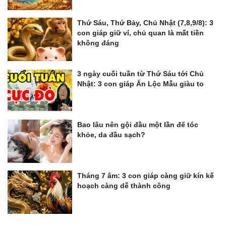
Thứ Sáu, Thứ Bảy, Chủ Nhật (7,8,9/8): 3
con giáp giữ ví, chủ quan là mất tiền
không đáng
3 ngày cuối tuần từ Thứ Sáu tới Chủ
Nhật: 3 con giáp Ăn Lộc Mẫu giàu to
Bao lâu nên gội đầu một lần để tóc
khỏe, da đầu sạch?
Tháng 7 âm: 3 con giáp càng giữ kín kế
hoạch càng dễ thành công