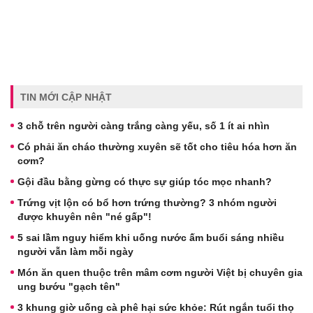
TIN MỚI CẬP NHẬT
3 chỗ trên người càng trắng càng yếu, số 1 ít ai nhìn
Có phải ăn cháo thường xuyên sẽ tốt cho tiêu hóa hơn ăn
cơm?
Gội đầu bằng gừng có thực sự giúp tóc mọc nhanh?
Trứng vịt lộn có bổ hơn trứng thường? 3 nhóm người
được khuyên nên "né gấp"!
5 sai lầm nguy hiểm khi uống nước ấm buổi sáng nhiều
người vẫn làm mỗi ngày
Món ăn quen thuộc trên mâm cơm người Việt bị chuyên gia
ung bướu "gạch tên"
3 khung giờ uống cà phê hại sức khỏe: Rút ngắn tuổi thọ