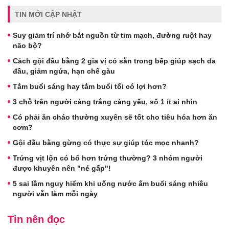
TIN MỚI CẬP NHẬT
Suy giảm trí nhớ bắt nguồn từ tim mạch, đường ruột hay
não bộ?
Cách gội đầu bằng 2 gia vị có sẵn trong bếp giúp sạch da
đầu, giảm ngứa, hạn chế gàu
Tắm buổi sáng hay tắm buổi tối có lợi hơn?
3 chỗ trên người càng trắng càng yếu, số 1 ít ai nhìn
Có phải ăn cháo thường xuyên sẽ tốt cho tiêu hóa hơn ăn
cơm?
Gội đầu bằng gừng có thực sự giúp tóc mọc nhanh?
Trứng vịt lộn có bổ hơn trứng thường? 3 nhóm người
được khuyên nên "né gấp"!
5 sai lầm nguy hiểm khi uống nước ấm buổi sáng nhiều
người vẫn làm mỗi ngày
Tin nên đọc