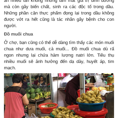
ăn nhiều lần không những làm mất giá trị dinh dưỡng
mà còn gây biến chất, sinh ra các độc tố trong dầu.
Những phần cặn thực phẩm đọng lại trong dầu không
được vớt ra hết cũng là tác nhân gây bệnh cho con
người.
Đồ muối chua
Ở chợ, bạn cũng có thể dễ dàng tìm thấy các món muối
chua như dưa muối, cà muối... Đồ muối chua dù rấ
ngon nhưng lại chứa hàm lượng natri lớn. Tiêu thụ
nhiều muối sẽ ảnh hưởng đến dạ dày, huyết áp, tim
mạch.