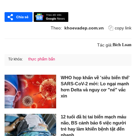
Theo:
khoevadep.com.vn
copy link
Tác giả:
Bích Loan
thực phẩm bẩn
Từ khóa:
WHO họp khẩn về 'siêu biến thể'
SARS-CoV-2 mới: Lo ngại mạnh
hơn Delta và nguy cơ "né" vắc
xin
12 tuổi đã bị tai biến mạch máu
não, BS cảnh báo 6 việc người
trẻ hay làm khiến bệnh tật đến
nhanh