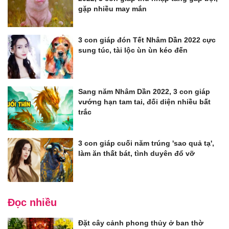
gặp nhiều may mắn
3 con giáp đón Tết Nhâm Dần 2022 cực
sung túc, tài lộc ùn ùn kéo đến
Sang năm Nhâm Dần 2022, 3 con giáp
vướng hạn tam tai, đối diện nhiều bất
trắc
3 con giáp cuối năm trúng 'sao quả tạ',
làm ăn thất bát, tình duyên đổ vỡ
Đọc nhiều
Đặt cây cảnh phong thủy ở ban thờ