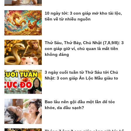
10 ngày tới: 3 con giáp mở kho tài lộc,
tiền về từ nhiều nguồn
Thứ Sáu, Thứ Bảy, Chủ Nhật (7,8,9/8): 3
con giáp giữ ví, chủ quan là mất tiền
không đáng
3 ngày cuối tuần từ Thứ Sáu tới Chủ
Nhật: 3 con giáp Ăn Lộc Mẫu giàu to
Bao lâu nên gội đầu một lần để tóc
khỏe, da đầu sạch?