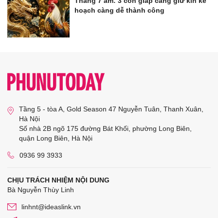
Tháng 7 âm: 3 con giáp càng giữ kín kế
hoạch càng dễ thành công
Tầng 5 - tòa A, Gold Season 47 Nguyễn Tuân, Thanh Xuân,
Hà Nội
Số nhà 2B ngõ 175 đường Bát Khối, phường Long Biên,
quận Long Biên, Hà Nội
0936 99 3933
CHỊU TRÁCH NHIỆM NỘI DUNG
Bà Nguyễn Thùy Linh
linhnt@ideaslink.vn