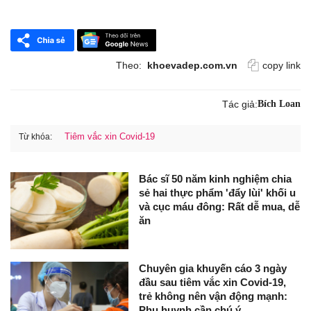
Theo:
khoevadep.com.vn
copy link
Tác giả:
Bích Loan
Tiêm vắc xin Covid-19
Từ khóa:
Bác sĩ 50 năm kinh nghiệm chia
sẻ hai thực phẩm 'đẩy lùi' khối u
và cục máu đông: Rất dễ mua, dễ
ăn
Chuyên gia khuyến cáo 3 ngày
đầu sau tiêm vắc xin Covid-19,
trẻ không nên vận động mạnh:
Phụ huynh cần chú ý