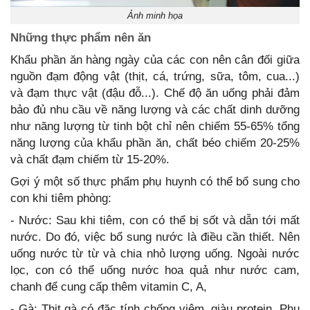
Ảnh minh họa
Những thực phẩm nên ăn
Khẩu phần ăn hàng ngày của các con nên cân đối giữa
nguồn đạm động vật (thịt, cá, trứng, sữa, tôm, cua...)
và đạm thực vật (đậu đỗ...). Chế độ ăn uống phải đảm
bảo đủ nhu cầu về năng lượng và các chất dinh dưỡng
như năng lượng từ tinh bột chỉ nên chiếm 55-65% tổng
năng lượng của khẩu phần ăn, chất béo chiếm 20-25%
và chất đạm chiếm từ 15-20%.
Gợi ý một số thực phẩm phụ huynh có thể bổ sung cho
con khi tiêm phòng:
- Nước: Sau khi tiêm, con có thể bị sốt và dẫn tới mất
nước. Do đó, việc bổ sung nước là điều cần thiết. Nên
uống nước từ từ và chia nhỏ lượng uống. Ngoài nước
lọc, con có thể uống nước hoa quả như nước cam,
chanh để cung cấp thêm vitamin C, A,
- Gà: Thịt gà có đặc tính chống viêm, giàu protein. Phụ