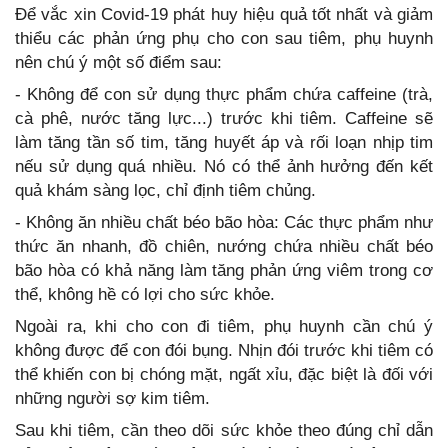
Để vắc xin Covid-19 phát huy hiệu quả tốt nhất và giảm
thiểu các phản ứng phụ cho con sau tiêm, phụ huynh
nên chú ý một số điểm sau:
- Không để con sử dụng thực phẩm chứa caffeine (trà,
cà phê, nước tăng lực...) trước khi tiêm. Caffeine sẽ
làm tăng tần số tim, tăng huyết áp và rối loạn nhịp tim
nếu sử dụng quá nhiều. Nó có thể ảnh hưởng đến kết
quả khám sàng lọc, chỉ định tiêm chủng.
- Không ăn nhiều chất béo bão hòa: Các thực phẩm như
thức ăn nhanh, đồ chiên, nướng chứa nhiều chất béo
bão hòa có khả năng làm tăng phản ứng viêm trong cơ
thể, không hề có lợi cho sức khỏe.
Ngoài ra, khi cho con đi tiêm, phụ huynh cần chú ý
không được để con đói bụng. Nhịn đói trước khi tiêm có
thể khiến con bị chóng mặt, ngất xỉu, đặc biệt là đối với
những người sợ kim tiêm.
Sau khi tiêm, cần theo dõi sức khỏe theo đúng chỉ dẫn