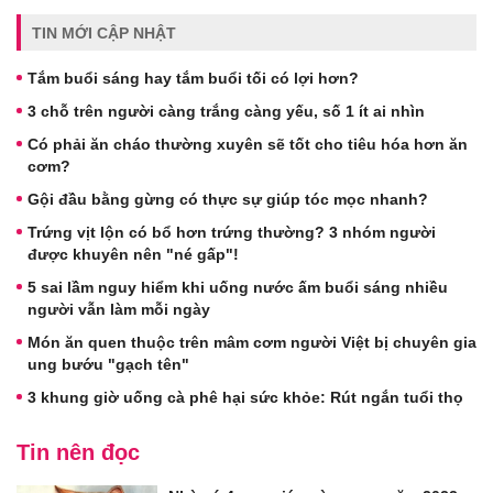
TIN MỚI CẬP NHẬT
Tắm buổi sáng hay tắm buổi tối có lợi hơn?
3 chỗ trên người càng trắng càng yếu, số 1 ít ai nhìn
Có phải ăn cháo thường xuyên sẽ tốt cho tiêu hóa hơn ăn
cơm?
Gội đầu bằng gừng có thực sự giúp tóc mọc nhanh?
Trứng vịt lộn có bổ hơn trứng thường? 3 nhóm người
được khuyên nên "né gấp"!
5 sai lầm nguy hiểm khi uống nước ấm buổi sáng nhiều
người vẫn làm mỗi ngày
Món ăn quen thuộc trên mâm cơm người Việt bị chuyên gia
ung bướu "gạch tên"
3 khung giờ uống cà phê hại sức khỏe: Rút ngắn tuổi thọ
Tin nên đọc