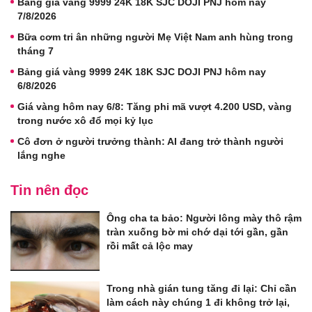
Bảng giá vàng 9999 24K 18K SJC DOJI PNJ hôm nay
7/8/2026
Bữa cơm tri ân những người Mẹ Việt Nam anh hùng trong
tháng 7
Bảng giá vàng 9999 24K 18K SJC DOJI PNJ hôm nay
6/8/2026
Giá vàng hôm nay 6/8: Tăng phi mã vượt 4.200 USD, vàng
trong nước xô đổ mọi kỷ lục
Cô đơn ở người trưởng thành: AI đang trở thành người
lắng nghe
Tin nên đọc
Ông cha ta bảo: Người lông mày thô rậm
tràn xuống bờ mi chớ dại tới gần, gần
rồi mất cả lộc may
Trong nhà gián tung tăng đi lại: Chỉ cần
làm cách này chúng 1 đi không trở lại,