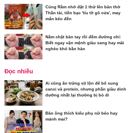
Cúng Rằm nhớ đặt 1 thứ lên bàn thờ
Thần tài, tiền bạc 'tíu tít gõ cửa', may
mắn kéo đến
Nắm chặt bàn tay rồi đếm đường chỉ:
Biết ngay vận mệnh giàu sang hay mãi
nghèo khó bần hàn
Đọc nhiều
Ai cũng ăn trứng vịt lộn để bổ sung
canxi và protein, nhưng phần giàu dinh
dưỡng nhất lại thường bị bỏ đi
Đàn ông thích kiểu phụ nữ béo hay
mảnh mai?