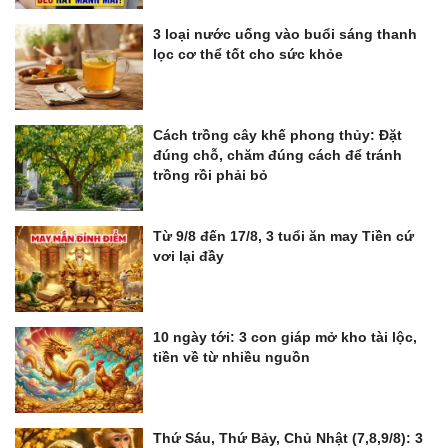
3 loại nước uống vào buổi sáng thanh
lọc cơ thể tốt cho sức khỏe
Cách trồng cây khế phong thủy: Đặt
đúng chỗ, chăm đúng cách để tránh
trồng rồi phải bỏ
Từ 9/8 đến 17/8, 3 tuổi ăn may Tiền cứ
vơi lại đầy
10 ngày tới: 3 con giáp mở kho tài lộc,
tiền về từ nhiều nguồn
Thứ Sáu, Thứ Bảy, Chủ Nhật (7,8,9/8): 3