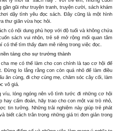
riết lý mới là “sách hay”. Với trẻ em, những cuốn
g gần gũi như truyện tranh, truyện cười, sách khám
khơi dậy tình yêu đọc sách. Đây cũng là một hình
a thư giãn vừa học hỏi.
ch có nội dung phù hợp với độ tuổi và không chứa
 cuốn sách vui nhộn, trẻ sẽ mở rộng mối quan tâm
í có thể tìm thấy đam mê riêng trong việc đọc.
 nền tảng cho sự trưởng thành
 cha mẹ có thể làm cho con chính là tạo cơ hội để
t. Đừng lo lắng rằng con còn quá nhỏ để làm điều
ấu ăn cùng, đi chợ cùng mẹ, chăm sóc cây cối, làm
ọc vô giá.
víu, lóng ngóng nên vô tình tước đi những cơ hội
ếp hay cấm đoán, hãy trao cho con một vai trò nhỏ,
c tin tưởng. Những trải nghiệm này giúp trẻ phát
và biết cách trân trọng những giá trị đơn giản trong