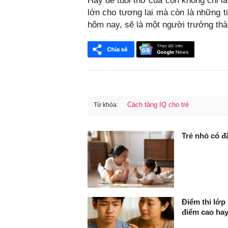
Hãy để tuổi thơ của con không chỉ l
lớn cho tương lai mà còn là những t
hôm nay, sẽ là một người trưởng th
Cách tăng IQ cho trẻ
Từ khóa:
FaceBook
Trẻ nhỏ có đ
Điểm thi lớp 
điểm cao hay