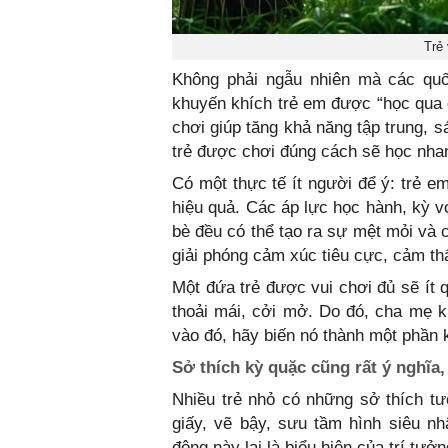
Trẻ 
Không phải ngẫu nhiên mà các quốc
khuyến khích trẻ em được “học qua c
chơi giúp tăng khả năng tập trung, s
trẻ được chơi đúng cách sẽ học nhanh
Có một thực tế ít người để ý: trẻ em
hiệu quả. Các áp lực học hành, kỳ v
bè đều có thể tạo ra sự mệt mỏi và c
giải phóng cảm xúc tiêu cực, cảm th
Một đứa trẻ được vui chơi đủ sẽ ít 
thoải mái, cởi mở. Do đó, cha mẹ k
vào đó, hãy biến nó thành một phần k
Sở thích kỳ quặc cũng rất ý nghĩa
Nhiều trẻ nhỏ có những sở thích t
giấy, vẽ bậy, sưu tầm hình siêu nh
động này lại là biểu hiện của trí tư