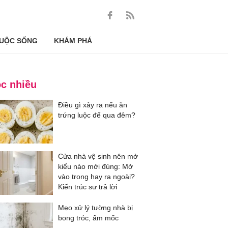
UỘC SỐNG
KHÁM PHÁ
c nhiều
Điều gì xảy ra nếu ăn
trứng luộc để qua đêm?
Cửa nhà vệ sinh nên mở
kiểu nào mới đúng: Mở
vào trong hay ra ngoài?
Kiến trúc sư trả lời
Mẹo xử lý tường nhà bị
bong tróc, ẩm mốc