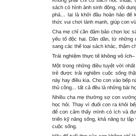
Không phải chỉ có sách học thuật, t
sách có hình ảnh sinh động, nội dun
phá… lại là khởi đầu hoàn hảo để 
thức vui chơi lành mạnh, giúp con vừ
Cha mẹ chỉ cần đảm bảo chọn lọc sá
yếu tố độc hại. Dần dần, từ những
sang các thể loại sách khác, thậm ch
Trải nghiệm thực tế không vô ích–
Một trong những điều tuyệt vời nhất
trẻ được trải nghiệm cuộc sống thậ
này hay điều kia. Cho con vào bếp n
thủ công... tất cả đều là những bài h
Nhiều cha mẹ thường sợ con vướng 
học hỏi. Thay vì đuổi con ra khỏi b
để con cảm thấy mình có ích và đượ
triển kỹ năng sống, khả năng tự lập 
cuộc sống.