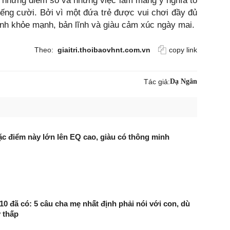
à những điểm số và những việc làm mang ý nghĩa to
iếng cười. Bởi vì một đứa trẻ được vui chơi đầy đủ
ành khỏe mạnh, bản lĩnh và giàu cảm xúc ngày mai.
Theo:
giaitri.thoibaovhnt.com.vn
copy link
Tác giả:
Dạ Ngân
ặc điểm này lớn lên EQ cao, giàu có thông minh
10 đã có: 5 câu cha mẹ nhất định phải nói với con, dù
 thấp