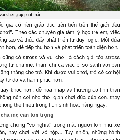
vui chơi giúp phát triển
 gia có nền giáo dục tiên tiến trên thế giới đều
hơi”. Theo các chuyên gia tâm lý học trẻ em, việc
áng tạo và thúc đẩy phát triển tư duy logic. Một đứa
 hơn, dễ tiếp thu hơn và phát triển toàn diện hơn.
 cũng có stress và vui chơi là cách giải tỏa stress
ọng từ cha mẹ, thậm chí cả việc bị so sánh với bạn
ăng thẳng cho trẻ. Khi được vui chơi, trẻ có cơ hội
ấy tự do và hạnh phúc hơn.
quấy khóc hơn, dễ hòa nhập và thường có tinh thần
hông nên coi nhẹ thời gian chơi đùa của con, thay
hông thể thiếu trong lịch sinh hoạt hằng ngày.
, cha mẹ cần tôn trọng
ưởng chừng "vô nghĩa" trong mắt người lớn như xé
ân, hay chơi với vỏ hộp... Tuy nhiên, những hành
ởng tượng và sự tò mò không giới hạn – những yếu tố