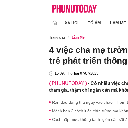
XÃ HỘI
TỔ ẤM
LÀM MẸ
Trang chủ
Làm Mẹ
4 việc cha mẹ tưởn
trẻ phát triển thôn
15:09, Thứ hai 07/07/2025
( PHUNUTODAY )
-
Có nhiều việc ch
tham gia, thậm chí ngăn cản mà không
Rán đậu đừng thả ngay vào chảo: Thêm 1
Mách bạn 2 cách luộc chín trứng mà khô
Cách hấp mực không tanh, giòn sần sật 