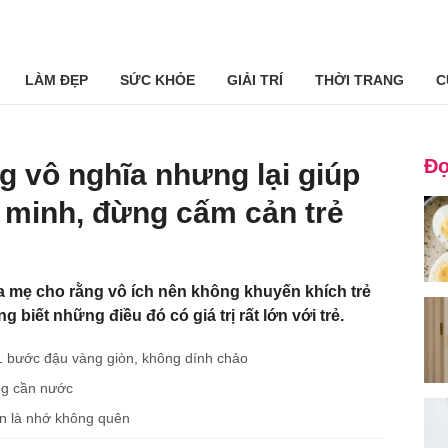
LÀM ĐẸP
SỨC KHỎE
GIẢI TRÍ
THỜI TRANG
C
Đọ
g vô nghĩa nhưng lại giúp
g minh, đừng cấm cản trẻ
a mẹ cho rằng vô ích nên không khuyến khích trẻ
 biết những điều đó có giá trị rất lớn với trẻ.
 bước đậu vàng giòn, không dính chảo
ng cần nước
ăn là nhớ không quên