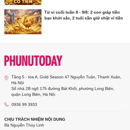
Tử vi cuối tuần 8 - 9/8: 2 con giáp tiền
bạc khởi sắc, 2 tuổi cần giữ chặt ví tiền
Tầng 5 - tòa A, Gold Season 47 Nguyễn Tuân, Thanh Xuân,
Hà Nội
Số nhà 2B ngõ 175 đường Bát Khối, phường Long Biên,
quận Long Biên, Hà Nội
0936 99 3933
CHỊU TRÁCH NHIỆM NỘI DUNG
Bà Nguyễn Thùy Linh