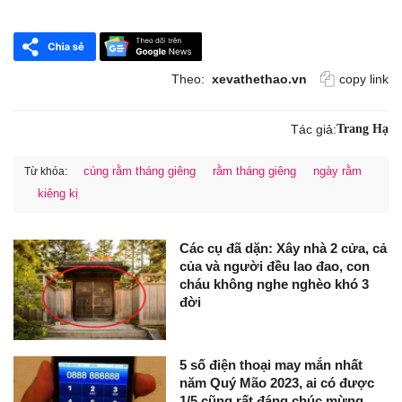
Theo:
xevathethao.vn
copy link
Tác giả:
Trang Hạ
cúng rằm tháng giêng
rằm tháng giêng
ngày rằm
Từ khóa:
kiêng kị
Các cụ đã dặn: Xây nhà 2 cửa, cả
của và người đều lao đao, con
cháu không nghe nghèo khó 3
đời
5 số điện thoại may mắn nhất
năm Quý Mão 2023, ai có được
1/5 cũng rất đáng chúc mừng