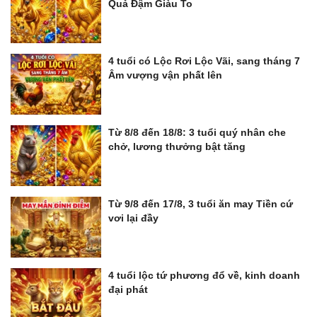
Quả Đậm Giàu To
4 tuổi có Lộc Rơi Lộc Vãi, sang tháng 7
Âm vượng vận phất lên
Từ 8/8 đến 18/8: 3 tuổi quý nhân che
chở, lương thưởng bật tăng
Từ 9/8 đến 17/8, 3 tuổi ăn may Tiền cứ
vơi lại đầy
4 tuổi lộc tứ phương đổ về, kinh doanh
đại phát