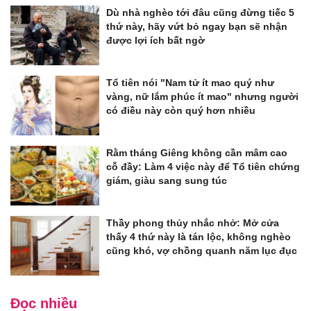
Dù nhà nghèo tới đâu cũng đừng tiếc 5
thứ này, hãy vứt bỏ ngay bạn sẽ nhận
được lợi ích bất ngờ
Tổ tiên nói "Nam tử ít mao quý như
vàng, nữ lắm phúc ít mao" nhưng người
có điều này còn quý hơn nhiều
Rằm tháng Giêng không cần mâm cao
cỗ đầy: Làm 4 việc này để Tổ tiên chứng
giám, giàu sang sung túc
Thầy phong thủy nhắc nhở: Mở cửa
thấy 4 thứ này là tán lộc, không nghèo
cũng khó, vợ chồng quanh năm lục đục
Đọc nhiều