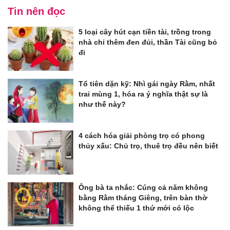
Tin nên đọc
5 loại cây hút cạn tiền tài, trồng trong
nhà chỉ thêm đen đủi, thần Tài cũng bỏ
đi
Tổ tiên dặn kỹ: Nhì gái ngày Rằm, nhất
trai mùng 1, hóa ra ý nghĩa thật sự là
như thế này?
4 cách hóa giải phòng trọ có phong
thủy xấu: Chủ trọ, thuê trọ đều nên biết
Ông bà ta nhắc: Cúng cả năm không
bằng Rằm tháng Giêng, trên bàn thờ
không thể thiếu 1 thứ mới có lộc