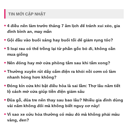
TIN MỚI CẬP NHẬT
4 điều nên làm trước tháng 7 âm lịch để tránh xui xẻo, gia
đình bình an, may mắn
Gội đầu vào buổi sáng hay buổi tối để giảm rụng tóc?
5 loại rau có thể trồng lại từ phần gốc bỏ đi, không cần
mua giống
Nên đóng hay mở cửa phòng tắm sau khi tắm xong?
Thường xuyên rút dây cắm điện ra khỏi nồi cơm có làm
nhanh hỏng hơn không?
Đóng kín cửa khi bật điều hòa là sai lầm: Thợ lâu năm tiết
lộ cách mở cửa giúp tiền điện giảm sâu
Đũa gỗ, đũa tre nên thay sau bao lâu? Nhiều gia đình dùng
vài năm không đổi mà không biết nguy cơ này!
Vì sao xe cứu hỏa thường có màu đỏ mà không phải màu
vàng, đen?