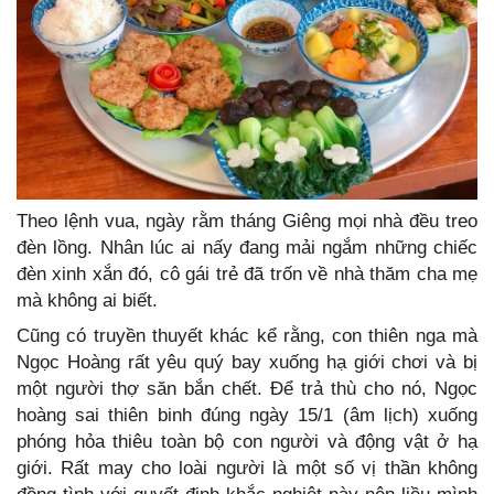
Theo lệnh vua, ngày rằm tháng Giêng mọi nhà đều treo
đèn lồng. Nhân lúc ai nấy đang mải ngắm những chiếc
đèn xinh xắn đó, cô gái trẻ đã trốn về nhà thăm cha mẹ
mà không ai biết.
Cũng có truyền thuyết khác kể rằng, con thiên nga mà
Ngọc Hoàng rất yêu quý bay xuống hạ giới chơi và bị
một người thợ săn bắn chết. Để trả thù cho nó, Ngọc
hoàng sai thiên binh đúng ngày 15/1 (âm lịch) xuống
phóng hỏa thiêu toàn bộ con người và động vật ở hạ
giới. Rất may cho loài người là một số vị thần không