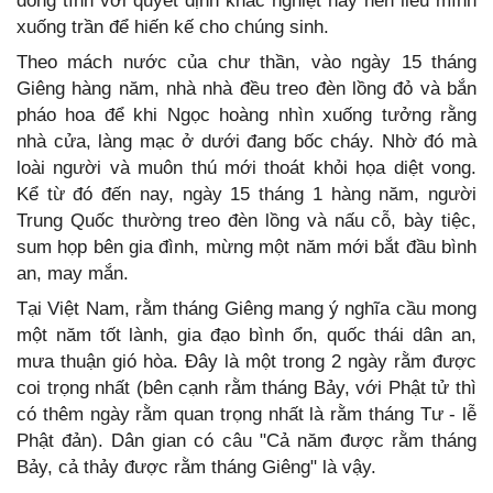
đồng tình với quyết định khắc nghiệt này nên liều mình
xuống trần để hiến kế cho chúng sinh.
Theo mách nước của chư thần, vào ngày 15 tháng
Giêng hàng năm, nhà nhà đều treo đèn lồng đỏ và bắn
pháo hoa để khi Ngọc hoàng nhìn xuống tưởng rằng
nhà cửa, làng mạc ở dưới đang bốc cháy. Nhờ đó mà
loài người và muôn thú mới thoát khỏi họa diệt vong.
Kể từ đó đến nay, ngày 15 tháng 1 hàng năm, người
Trung Quốc thường treo đèn lồng và nấu cỗ, bày tiệc,
sum họp bên gia đình, mừng một năm mới bắt đầu bình
an, may mắn.
Tại Việt Nam, rằm tháng Giêng mang ý nghĩa cầu mong
một năm tốt lành, gia đạo bình ổn, quốc thái dân an,
mưa thuận gió hòa. Đây là một trong 2 ngày rằm được
coi trọng nhất (bên cạnh rằm tháng Bảy, với Phật tử thì
có thêm ngày rằm quan trọng nhất là rằm tháng Tư - lễ
Phật đản). Dân gian có câu "Cả năm được rằm tháng
Bảy, cả thảy được rằm tháng Giêng" là vậy.