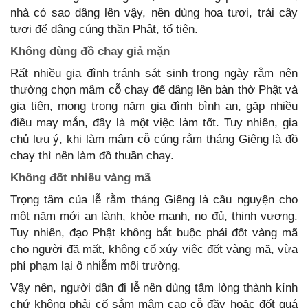
nhà có sao dâng lên vậy, nên dùng hoa tươi, trái cây
tươi để dâng cúng thần Phật, tổ tiên.
Không dùng đồ chay giả mặn
Rất nhiều gia đình tránh sát sinh trong ngày rằm nên
thường chọn mâm cỗ chay để dâng lên bàn thờ Phật và
gia tiên, mong trong năm gia đình bình an, gặp nhiều
điều may mắn, đây là một việc làm tốt. Tuy nhiên, gia
chủ lưu ý, khi làm mâm cỗ cúng rằm tháng Giêng là đồ
chay thì nên làm đồ thuần chay.
Không đốt nhiều vàng mã
Trọng tâm của lễ rằm tháng Giêng là cầu nguyện cho
một năm mới an lành, khỏe mạnh, no đủ, thịnh vượng.
Tuy nhiên, đạo Phật không bắt buộc phải đốt vàng mã
cho người đã mất, không cổ xúy việc đốt vàng mã, vừa
phí phạm lại ô nhiễm môi trường.
Vậy nên, người dân đi lễ nên dùng tấm lòng thành kính
chứ không phải cố sắm mâm cao cỗ đầy hoặc đốt quá