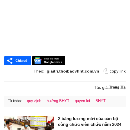
Theo:
giaitri.thoibaovhnt.com.vn
copy link
Tác giả:
Trang Hạ
quy định
hưởng BHYT
quyen loi
BHYT
Từ khóa:
2 bảng lương mới của cán bộ
công chức viên chức năm 2024