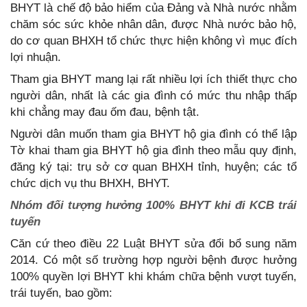
BHYT là chế độ bảo hiểm của Đảng và Nhà nước nhằm
chăm sóc sức khỏe nhân dân, được Nhà nước bảo hộ,
do cơ quan BHXH tổ chức thực hiện không vì mục đích
lợi nhuận.
Tham gia BHYT mang lại rất nhiều lợi ích thiết thực cho
người dân, nhất là các gia đình có mức thu nhập thấp
khi chẳng may đau ốm đau, bệnh tật.
Người dân muốn tham gia BHYT hộ gia đình có thể lập
Tờ khai tham gia BHYT hộ gia đình theo mẫu quy định,
đăng ký tại: trụ sở cơ quan BHXH tỉnh, huyện; các tổ
chức dịch vụ thu BHXH, BHYT.
Nhóm đối tượng hưởng 100% BHYT khi đi KCB trái
tuyến
Căn cứ theo điều 22 Luật BHYT sửa đổi bổ sung năm
2014. Có một số trường hợp người bệnh được hưởng
100% quyền lợi BHYT khi khám chữa bệnh vượt tuyến,
trái tuyến, bao gồm: