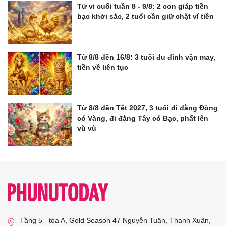
Tử vi cuối tuần 8 - 9/8: 2 con giáp tiền
bạc khởi sắc, 2 tuổi cần giữ chặt ví tiền
Từ 8/8 đến 16/8: 3 tuổi đu đỉnh vận may,
tiền về liên tục
Từ 8/8 đến Tết 2027, 3 tuổi đi đằng Đông
có Vàng, đi đằng Tây có Bạc, phất lên
vù vù
Tầng 5 - tòa A, Gold Season 47 Nguyễn Tuân, Thanh Xuân,