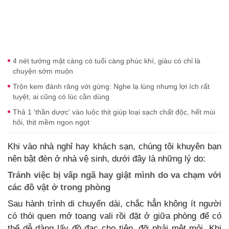
4 nét tướng mặt càng có tuổi càng phúc khí, giàu có chỉ là
chuyện sớm muộn
Trộn kem đánh răng với gừng: Nghe lạ lùng nhưng lợi ích rất
tuyệt, ai cũng có lúc cần dùng
Thả 1 'thần dược' vào luộc thịt giúp loại sạch chất độc, hết mùi
hôi, thịt mềm ngon ngọt
Khi vào nhà nghỉ hay khách sạn, chúng tôi khuyên bạn
nên bật đèn ở nhà vệ sinh, dưới đây là những lý do:
Tránh việc bị vấp ngã hay giật mình do va chạm với
các đồ vật ở trong phòng
Sau hành trình di chuyển dài, chắc hẳn không ít người
có thói quen mở toang vali rồi đặt ở giữa phòng để có
thể dễ dàng lấy đồ đạc cho tiện, đỡ phải mệt mỏi. Khi