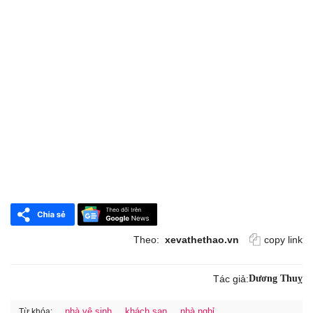
Theo:
xevathethao.vn
copy link
Tác giả:
Dương Thuỵ
nhà vệ sinh
khách sạn
nhà nghỉ
Từ khóa: