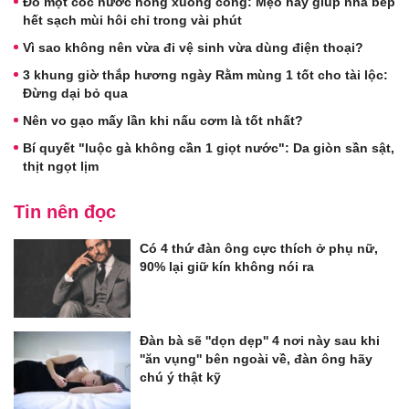
Đổ một cốc nước nóng xuống cống: Mẹo hay giúp nhà bếp
hết sạch mùi hôi chỉ trong vài phút
Vì sao không nên vừa đi vệ sinh vừa dùng điện thoại?
3 khung giờ thắp hương ngày Rằm mùng 1 tốt cho tài lộc:
Đừng dại bỏ qua
Nên vo gạo mấy lần khi nấu cơm là tốt nhất?
Bí quyết "luộc gà không cần 1 giọt nước": Da giòn sần sật,
thịt ngọt lịm
Tin nên đọc
Có 4 thứ đàn ông cực thích ở phụ nữ,
90% lại giữ kín không nói ra
Đàn bà sẽ ''dọn dẹp'' 4 nơi này sau khi
''ăn vụng'' bên ngoài về, đàn ông hãy
chú ý thật kỹ