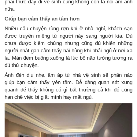
phải thức dậy đi vệ sinh cũng không còn là nỗi ám ảnh
nữa.
Giúp bạn cảm thấy an tâm hơn
Nhiều câu chuyện rùng rợn khi ở nhà nghỉ, khách sạn
được truyền miệng từ người này sang người kia. Dù
chưa được kiểm chứng nhưng cũng đủ khiến những
người nhát gan cảm thấy hãi hùng khi phải ngủ ở nơi xa
lạ. Màn đêm buông xuống là lúc bộ não tưởng tượng ra
đủ thứ chuyện.
Ánh đèn dịu nhẹ, ấm áp từ nhà vệ sinh sẽ phần nào
giúp bạn cảm thấy yên tâm. Dễ dàng quan sát xung
quanh để thấy không có gì bất thường cả khi đó cũng
hạn chế việc bị giật mình hay mất ngủ.