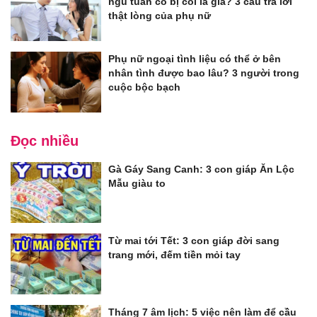
ngũ tuần có bị coi là già? 3 câu trả lời
thật lòng của phụ nữ
Phụ nữ ngoại tình liệu có thể ở bên
nhân tình được bao lâu? 3 người trong
cuộc bộc bạch
Đọc nhiều
Gà Gáy Sang Canh: 3 con giáp Ăn Lộc
Mẫu giàu to
Từ mai tới Tết: 3 con giáp đời sang
trang mới, đếm tiền mỏi tay
Tháng 7 âm lịch: 5 việc nên làm để cầu