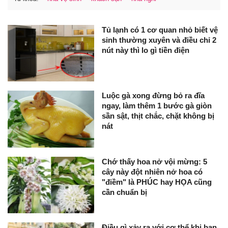
Tủ lạnh có 1 cơ quan nhỏ biết vệ
sinh thường xuyên và điều chỉ 2
nút này thì lo gì tiền điện
Luộc gà xong đừng bỏ ra đĩa
ngay, làm thêm 1 bước gà giòn
sần sật, thịt chắc, chặt không bị
nát
Chớ thấy hoa nở vội mừng: 5
cây này đột nhiên nở hoa có
"điềm" là PHÚC hay HỌA cũng
cần chuẩn bị
Điều gì xảy ra với cơ thể khi bạn