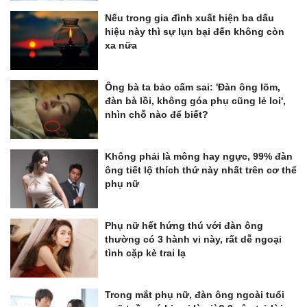
Nếu trong gia đình xuất hiện ba dấu
hiệu này thì sự lụn bại đến không còn
xa nữa
Ông bà ta bảo cấm sai: 'Đàn ông lõm,
đàn bà lồi, không góa phụ cũng lẻ loi',
nhìn chỗ nào để biết?
Không phải là mông hay ngực, 99% đàn
ông tiết lộ thích thứ này nhất trên cơ thể
phụ nữ
Phụ nữ hết hứng thú với đàn ông
thường có 3 hành vi này, rất dễ ngoại
tình cặp kè trai lạ
Trong mắt phụ nữ, đàn ông ngoài tuổi