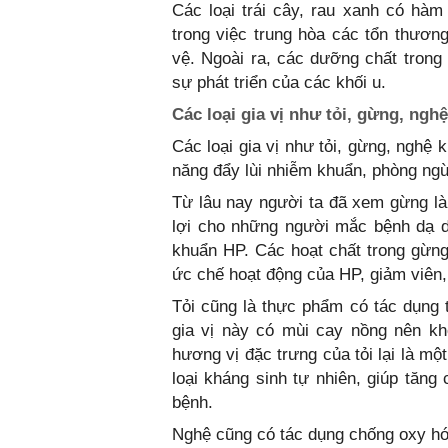
Các loại trái cây, rau xanh có hà
trong việc trung hòa các tổn thươ
vệ. Ngoài ra, các dưỡng chất trong
sự phát triển của các khối u.
Các loại gia vị như tỏi, gừng, nghệ
Các loại gia vị như tỏi, gừng, nghệ
năng đẩy lùi nhiễm khuẩn, phòng ngừ
Từ lâu nay người ta đã xem gừng là 
lợi cho những người mắc bệnh dạ dà
khuẩn HP. Các hoạt chất trong gừng
ức chế hoạt động của HP, giảm viên,
Tỏi cũng là thực phẩm có tác dụng t
gia vị này có mùi cay nồng nên khô
hương vị đặc trưng của tỏi lại là m
loại kháng sinh tự nhiên, giúp tăn
bệnh.
Nghệ cũng có tác dụng chống oxy hó