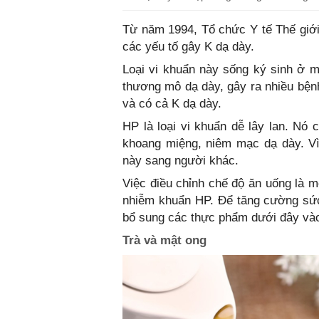
Từ năm 1994, Tổ chức Y tế Thế giớ
các yếu tố gây K dạ dày.
Loại vi khuẩn này sống ký sinh ở 
thương mô dạ dày, gây ra nhiều bệnh
và có cả K dạ dày.
HP là loại vi khuẩn dễ lây lan. Nó 
khoang miệng, niêm mạc dạ dày. Vì 
này sang người khác.
Việc điều chỉnh chế độ ăn uống là mộ
nhiễm khuẩn HP. Để tăng cường sức 
bổ sung các thực phẩm dưới đây vào
Trà và mật ong