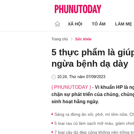
XÃ HỘI
TỔ ẤM
LÀM MẸ
Trang chủ
Sức khỏe
5 thực phẩm là giúp 
ngừa bệnh dạ dày
10:24, Thứ năm 07/09/2023
( PHUNUTODAY )
-
Vi khuẩn HP là n
chặn sự phát triển của chúng, chún
sinh hoạt hằng ngày.
Sáng ra đừng ăn xôi, phở, mì tôm nữa: Ch
5 loại rau củ làm sạch mỡ máu, giảm chole
7 loại cây dù đẹp cũng không nên trồng t