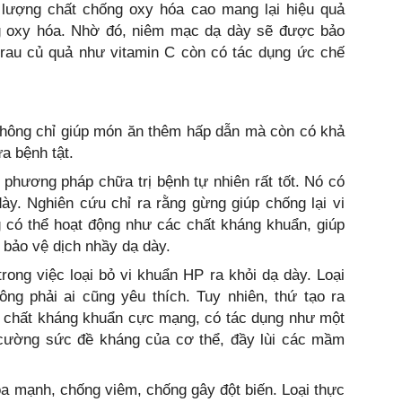
m lượng chất chống oxy hóa cao mang lại hiệu quả
ng oxy hóa. Nhờ đó, niêm mạc dạ dày sẽ được bảo
 rau củ quả như vitamin C còn có tác dụng ức chế
 không chỉ giúp món ăn thêm hấp dẫn mà còn có khả
a bệnh tật.
phương pháp chữa trị bệnh tự nhiên rất tốt. Nó có
y. Nghiên cứu chỉ ra rằng gừng giúp chống lại vi
 có thể hoạt động như các chất kháng khuẩn, giúp
 bảo vệ dịch nhầy dạ dày.
rong việc loại bỏ vi khuẩn HP ra khỏi dạ dày. Loại
ng phải ai cũng yêu thích. Tuy nhiên, thứ tạo ra
ột chất kháng khuẩn cực mạng, có tác dụng như một
g cường sức đề kháng của cơ thể, đầy lùi các mầm
a mạnh, chống viêm, chống gây đột biến. Loại thực