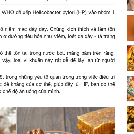
i WHO đã xếp Helicobacter pylori (HP) vào nhóm 1
mô niêm mạc dày dày. Chúng kích thích và làm tổn
 ở đường tiêu hóa như viêm, loét dạ dày - tá tràng
có thể tồn tại trong nước bọt, mảng bám trên răng,
vậy, loại vi khuẩn này rất dễ để lây lan từ người
t trong những yếu tố quan trọng trong việc điều trị
đề kháng của cơ thể, giúp đẩy lùi HP, bạn có thể
 chế độ ăn uống của mình.