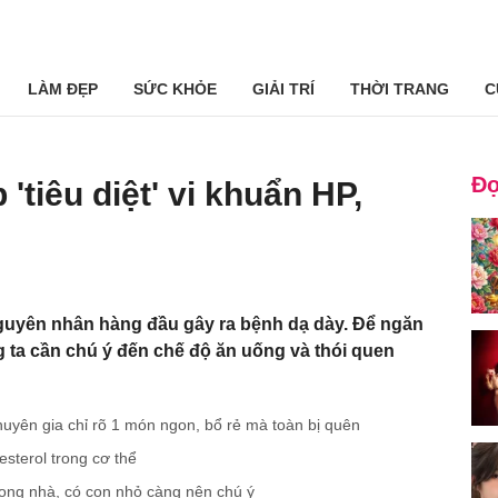
LÀM ĐẸP
SỨC KHỎE
GIẢI TRÍ
THỜI TRANG
C
Đọ
'tiêu diệt' vi khuẩn HP,
guyên nhân hàng đầu gây ra bệnh dạ dày. Để ngăn
g ta cần chú ý đến chế độ ăn uống và thói quen
uyên gia chỉ rõ 1 món ngon, bổ rẻ mà toàn bị quên
sterol trong cơ thể
rong nhà, có con nhỏ càng nên chú ý