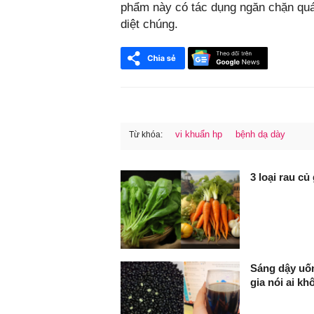
phẩm này có tác dụng ngăn chặn quá t
diệt chúng.
vi khuẩn hp
bệnh dạ dày
Từ khóa:
FaceBook
3 loại rau c
Sáng dậy uốn
gia nói ai kh