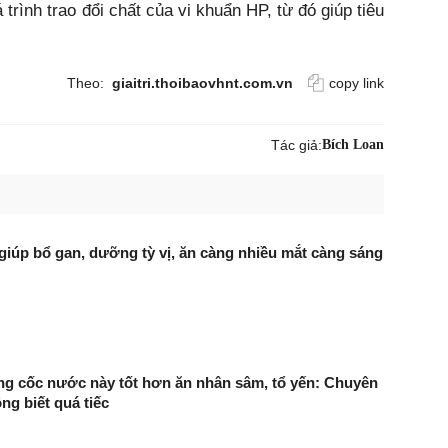
rình trao đổi chất của vi khuẩn HP, từ đó giúp tiêu
Theo:
giaitri.thoibaovhnt.com.vn
copy link
Tác giả:
Bích Loan
ủ giúp bổ gan, dưỡng tỳ vị, ăn càng nhiều mắt càng sáng
g cốc nước này tốt hơn ăn nhân sâm, tổ yến: Chuyên
ông biết quá tiếc