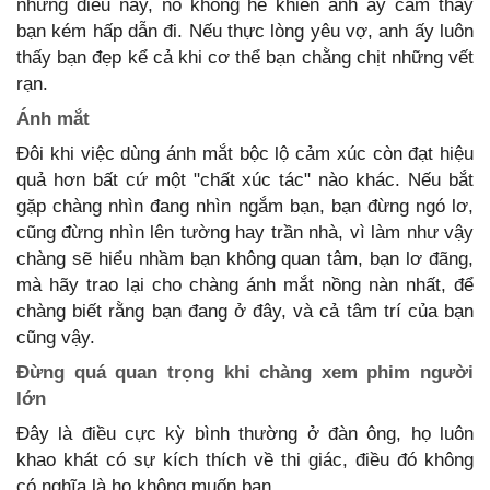
những điều này, nó không hề khiến anh ấy cảm thấy
bạn kém hấp dẫn đi. Nếu thực lòng yêu vợ, anh ấy luôn
thấy bạn đẹp kể cả khi cơ thể bạn chằng chịt những vết
rạn.
Ánh mắt
Đôi khi việc dùng ánh mắt bộc lộ cảm xúc còn đạt hiệu
quả hơn bất cứ một "chất xúc tác" nào khác. Nếu bắt
gặp chàng nhìn đang nhìn ngắm bạn, bạn đừng ngó lơ,
cũng đừng nhìn lên tường hay trần nhà, vì làm như vậy
chàng sẽ hiểu nhầm bạn không quan tâm, bạn lơ đãng,
mà hãy trao lại cho chàng ánh mắt nồng nàn nhất, để
chàng biết rằng bạn đang ở đây, và cả tâm trí của bạn
cũng vậy.
Đừng quá quan trọng khi chàng xem phim người
lớn
Đây là điều cực kỳ bình thường ở đàn ông, họ luôn
khao khát có sự kích thích về thi giác, điều đó không
có nghĩa là họ không muốn bạn.