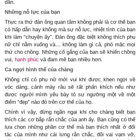
dẫn.
Những nỗ lực của bạn
Thực ra thứ đàn ông quan tâm không phải là cơ thể bạn
có hấp dẫn hay không mà sự nỗ lực, nhiệt tình của bạn
khi làm “chuyện ấy”. Đàn ông đặc biệt không thích phụ
nữ chỉ nằm xuống và… không làm gì cả, phó mặc mọi
thứ cho chồng. Những cố gắng của bạn sẽ khiến chồng
vui,
hạnh phúc
và đam mê bạn nhiều hơn.
Ca ngợi hình thể của chàng
Không chỉ có phụ nữ mới vui khi được khen ngợi về
vóc dáng, cánh mày râu sẽ rất phấn khích nếu như
được người mình yêu bày tỏ sự ngưỡng một về một
điểm “đẹp” nào đó trên cơ thể của họ.
Chính vì vậy, đừng ngần ngại khi cho chàng biết bạn
thích các cơ bắp rắn chắc của anh ấy. Bạn cũng có thể
lựa chọn những phần cơ thể mà bạn thích nhất ở đối
tác của mình như cái lưng rắn chắc, đôi vai vạm vỡ,