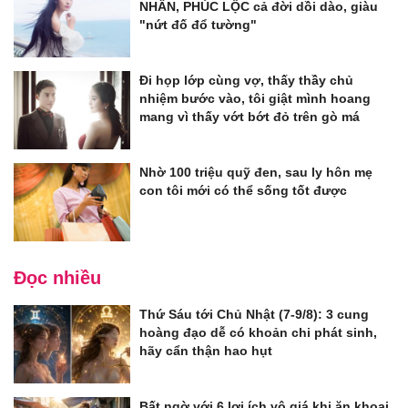
NHÂN, PHÚC LỘC cả đời dồi dào, giàu
"nứt đố đổ tường"
Đi họp lớp cùng vợ, thấy thầy chủ
nhiệm bước vào, tôi giật mình hoang
mang vì thấy vớt bớt đỏ trên gò má
Nhờ 100 triệu quỹ đen, sau ly hôn mẹ
con tôi mới có thể sống tốt được
Đọc nhiều
Thứ Sáu tới Chủ Nhật (7-9/8): 3 cung
hoàng đạo dễ có khoản chi phát sinh,
hãy cẩn thận hao hụt
Bất ngờ với 6 lợi ích vô giá khi ăn khoai