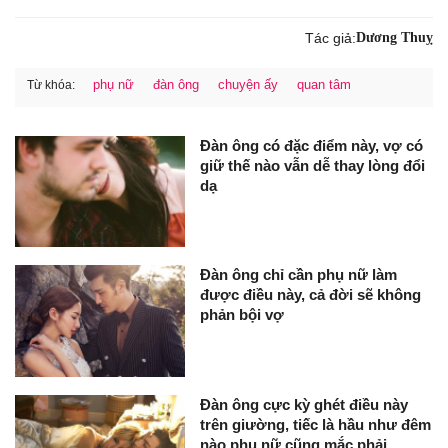
Tác giả:
Dương Thuỵ
phụ nữ
đàn ông
chuyện ấy
quan tâm
Từ khóa:
Đàn ông có đặc điểm này, vợ có
giữ thế nào vẫn dễ thay lòng đổi
dạ
Đàn ông chỉ cần phụ nữ làm
được điều này, cả đời sẽ không
phản bội vợ
Đàn ông cực kỳ ghét điều này
trên giường, tiếc là hầu như đêm
nào phụ nữ cũng mắc phải