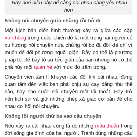
Hãy nhớ điều này để càng cãi nhau càng yêu nhau
hơn
Không nói chuyện giữa chừng rồi bỏ đi
Một kịch bản điển hình thường xảy ra giữa các cặp
vợ chồng
trong cuộc chiến đó là một trong hai người có
xu hướng nói chuyện nửa chừng rồi bỏ đi, đôi khi chỉ vì
muốn để đối phương nguôi giận. Đây có thể là phương
pháp tốt để bày tỏ sự tức giận của bạn nhưng nó có thể
phá hủy mối
quan hệ
với mức độ trầm trọng.
Chuyên viên tâm lí khuyên các đôi khi cãi nhau, đừng
quan tâm đến việc bạn phải chịu sự cay đắng như thế
nào, hãy cho cuộc nói chuyện một lối thoát. Hãy trở
nên lịch sự và giữ những phép xã giao cơ bản để cho
nhau cơ hội nói chuyện.
Không lôi người thứ ba vào câu chuyện
Nếu xảy ra cãi nhau cũng là do những
mâu thuẫn
trong
đời sống gia đình của hai người. Tránh dùng những câu