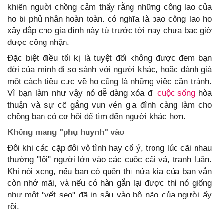
khiến người chồng cảm thấy rằng những công lao của
họ bị phủ nhận hoàn toàn, có nghĩa là bao công lao họ
xây đắp cho gia đình này từ trước tới nay chưa bao giờ
được công nhận.
Đặc biệt điều tối kị là tuyệt đối không được đem bạn
đời của mình đi so sánh với người khác, hoặc đánh giá
một cách tiêu cực về họ cũng là những việc cần tránh.
Vì bạn làm như vậy nó dễ dàng xóa đi
cuộc sống
hòa
thuận và sự cố gắng vun vén gia đình càng làm cho
chồng bạn có cơ hội để tìm đến người khác hơn.
Không mang "phụ huynh" vào
Đôi khi các cặp đôi vô tình hay cố ý, trong lúc cãi nhau
thường "lôi" người lớn vào các cuộc cãi vả, tranh luận.
Khi nói xong, nếu bạn có quên thì nửa kia của bạn vẫn
còn nhớ mãi, và nếu có hàn gắn lại được thì nó giống
như một "vết sẹo" đã in sâu vào bộ não của người ấy
rồi.