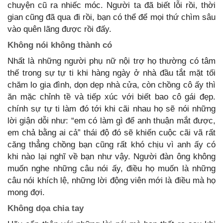
chuyện cũ ra nhiếc móc. Người ta đã biết lỗi rồi, thời
gian cũng đã qua đi rồi, bạn có thể để mọi thứ chìm sâu
vào quên lãng được rồi đấy.
Không nói không thành có
Nhất là những người phụ nữ nội trợ họ thường có tâm
thế trong sự tự ti khi hàng ngày ở nhà đầu tắt mặt tối
chăm lo gia đình, dọn dẹp nhà cửa, còn chồng cô ấy thì
ăn mặc chỉnh tề và tiếp xúc với biết bao cô gái đẹp.
chính sự tự ti làm đó tới khi cãi nhau họ sẽ nói những
lời giận dỗi như: “em có làm gì để anh thuận mắt được,
em chả bằng ai cả” thái độ đó sẽ khiến cuộc cãi vã rất
căng thẳng chồng bạn cũng rất khó chịu vì anh ấy có
khi nào lại nghĩ về bạn như vậy. Người đàn ông không
muốn nghe những câu nói ấy, điều họ muốn là những
câu nói khích lệ, những lời động viên mới là điều mà họ
mong đợi.
Không dọa chia tay