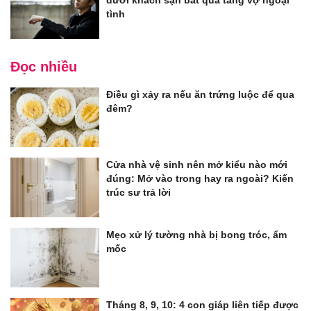
dưới khách sạn bắt quả tang vợ ngoại
tình
Đọc nhiều
Điều gì xảy ra nếu ăn trứng luộc để qua
đêm?
Cửa nhà vệ sinh nên mở kiểu nào mới
đúng: Mở vào trong hay ra ngoài? Kiến
trúc sư trả lời
Mẹo xử lý tường nhà bị bong tróc, ẩm
mốc
Tháng 8, 9, 10: 4 con giáp liên tiếp được