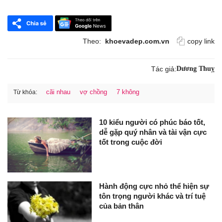
Theo:
khoevadep.com.vn
copy link
Tác giả:
Dương Thuỵ
cãi nhau
vợ chồng
7 không
Từ khóa:
10 kiểu người có phúc báo tốt,
dễ gặp quý nhân và tài vận cực
tốt trong cuộc đời
Hành động cực nhỏ thể hiện sự
tôn trọng người khác và trí tuệ
của bản thân