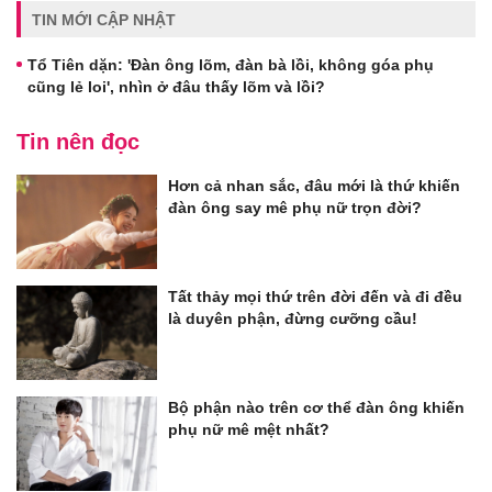
TIN MỚI CẬP NHẬT
Tổ Tiên dặn: 'Đàn ông lõm, đàn bà lồi, không góa phụ
cũng lẻ loi', nhìn ở đâu thấy lõm và lồi?
Tin nên đọc
Hơn cả nhan sắc, đâu mới là thứ khiến
đàn ông say mê phụ nữ trọn đời?
Tất thảy mọi thứ trên đời đến và đi đều
là duyên phận, đừng cưỡng cầu!
Bộ phận nào trên cơ thể đàn ông khiến
phụ nữ mê mệt nhất?