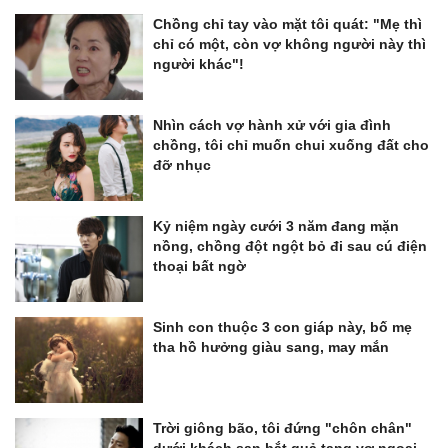
Chồng chỉ tay vào mặt tôi quát: "Mẹ thì
chỉ có một, còn vợ không người này thì
người khác"!
Nhìn cách vợ hành xử với gia đình
chồng, tôi chỉ muốn chui xuống đất cho
đỡ nhục
Kỷ niệm ngày cưới 3 năm đang mặn
nồng, chồng đột ngột bỏ đi sau cú điện
thoại bất ngờ
Sinh con thuộc 3 con giáp này, bố mẹ
tha hồ hưởng giàu sang, may mắn
Trời giông bão, tôi đứng "chôn chân"