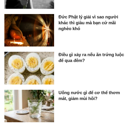
Đức Phật lý giải vì sao người
khác thì giàu mà bạn cứ mãi
nghèo khó
Điều gì xảy ra nếu ăn trứng luộc
để qua đêm?
Uống nước gì để cơ thể thơm
mát, giảm mùi hôi?