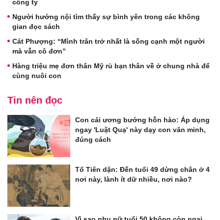
công ty
Người hướng nội tìm thấy sự bình yên trong các không
gian đọc sách
Cát Phượng: “Mình trăn trở nhất là sống cạnh một người
mà vẫn cô đơn”
Hàng triệu mẹ đơn thân Mỹ rủ bạn thân về ở chung nhà để
cùng nuôi con
Tin nên đọc
Con cái ương bướng hỗn hào: Áp dụng
ngay 'Luật Quạ' này dạy con văn minh,
đúng cách
Tổ Tiên dặn: Đến tuổi 49 dừng chân ở 4
nơi này, lành ít dữ nhiều, nơi nào?
Vì sao phụ nữ tuổi 50 không còn ngại