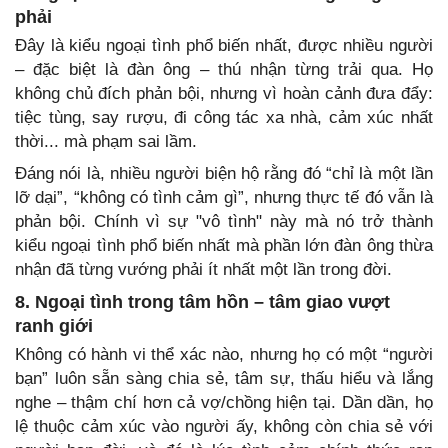
phải
Đây là kiểu ngoại tình phổ biến nhất, được nhiều người
– đặc biệt là đàn ông – thú nhận từng trải qua. Họ
không chủ đích phản bội, nhưng vì hoàn cảnh đưa đẩy:
tiệc tùng, say rượu, đi công tác xa nhà, cảm xúc nhất
thời... mà phạm sai lầm.
Đáng nói là, nhiều người biện hộ rằng đó “chỉ là một lần
lỡ dại”, “không có tình cảm gì”, nhưng thực tế đó vẫn là
phản bội. Chính vì sự "vô tình" này mà nó trở thành
kiểu ngoại tình phổ biến nhất mà phần lớn đàn ông thừa
nhận đã từng vướng phải ít nhất một lần trong đời.
8. Ngoại tình trong tâm hồn – tâm giao vượt
ranh giới
Không có hành vi thể xác nào, nhưng họ có một “người
bạn” luôn sẵn sàng chia sẻ, tâm sự, thấu hiểu và lắng
nghe – thậm chí hơn cả vợ/chồng hiện tại. Dần dần, họ
lệ thuộc cảm xúc vào người ấy, không còn chia sẻ với