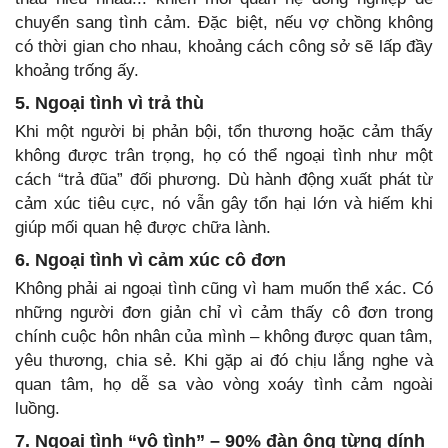
chuyển sang tình cảm. Đặc biệt, nếu vợ chồng không
có thời gian cho nhau, khoảng cách công sở sẽ lấp đầy
khoảng trống ấy.
5. Ngoại tình vì trả thù
Khi một người bị phản bội, tổn thương hoặc cảm thấy
không được trân trọng, họ có thể ngoại tình như một
cách “trả đũa” đối phương. Dù hành động xuất phát từ
cảm xúc tiêu cực, nó vẫn gây tổn hại lớn và hiếm khi
giúp mối quan hệ được chữa lành.
6. Ngoại tình vì cảm xúc cô đơn
Không phải ai ngoại tình cũng vì ham muốn thể xác. Có
những người đơn giản chỉ vì cảm thấy cô đơn trong
chính cuộc hôn nhân của mình – không được quan tâm,
yêu thương, chia sẻ. Khi gặp ai đó chịu lắng nghe và
quan tâm, họ dễ sa vào vòng xoáy tình cảm ngoài
luồng.
7. Ngoại tình “vô tình” – 90% đàn ông từng dính