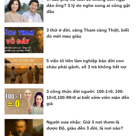
đàn ông? 3 lý do nghe xong ai cũng gật
đầu
3 thứ ở đời, càng Tham càng Thiệt, biết
đủ mới mau giàu
5 việc tổ tiên làm nghiệp báo đời con
cháu phải gánh, số 3 trả không hết nợ
3 công thức đời người: 100-1=0, 100-
10=0,100-99=0 ai biết sớm viên mãn đến
già
Người xưa nhắc: Giữ 3 nơi thơm là
được Độ, giàu đến 3 đời, là nơi nào?