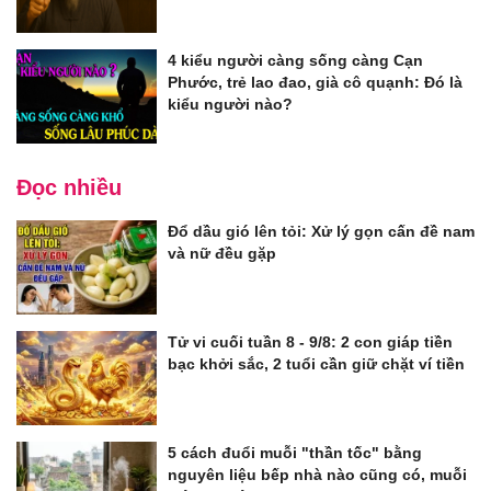
4 kiểu người càng sống càng Cạn
Phước, trẻ lao đao, già cô quạnh: Đó là
kiểu người nào?
Đọc nhiều
Đổ dầu gió lên tỏi: Xử lý gọn cấn đề nam
và nữ đều gặp
Tử vi cuối tuần 8 - 9/8: 2 con giáp tiền
bạc khởi sắc, 2 tuổi cần giữ chặt ví tiền
5 cách đuổi muỗi "thần tốc" bằng
nguyên liệu bếp nhà nào cũng có, muỗi