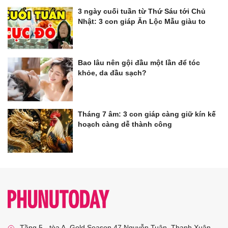
3 ngày cuối tuần từ Thứ Sáu tới Chủ
Nhật: 3 con giáp Ăn Lộc Mẫu giàu to
Bao lâu nên gội đầu một lần để tóc
khỏe, da đầu sạch?
Tháng 7 âm: 3 con giáp càng giữ kín kế
hoạch càng dễ thành công
Tầng 5 - tòa A, Gold Season 47 Nguyễn Tuân, Thanh Xuân,