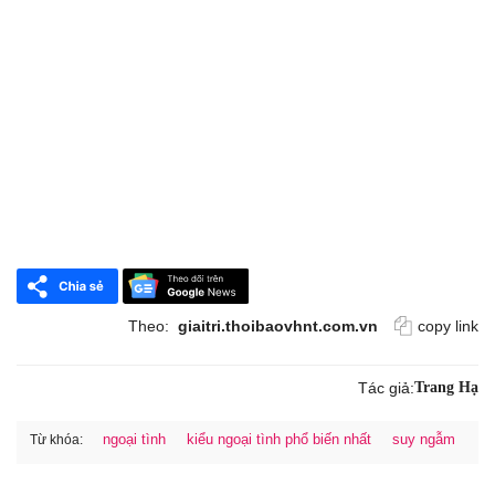
Theo:
giaitri.thoibaovhnt.com.vn
copy link
Tác giả:
Trang Hạ
ngoại tình
kiểu ngoại tình phổ biến nhất
suy ngẫm
Từ khóa: