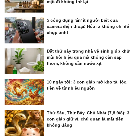
một đi không trở lại
5 công dụng 'ẩn' ít người biết của
camera điện thoại: Hóa ra không chỉ để
chụp ảnh!
Đặt thứ này trong nhà vệ sinh giúp khử
mùi hôi hiệu quả mà không cần sáp
thơm, không cần nước xịt
10 ngày tới: 3 con giáp mở kho tài lộc,
tiền về từ nhiều nguồn
Thứ Sáu, Thứ Bảy, Chủ Nhật (7,8,9/8): 3
con giáp giữ ví, chủ quan là mất tiền
không đáng