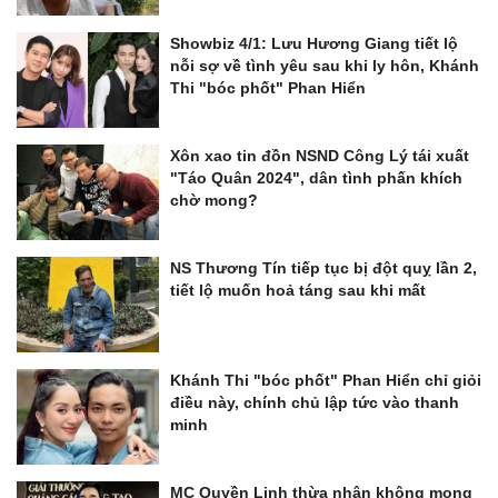
Showbiz 4/1: Lưu Hương Giang tiết lộ
nỗi sợ về tình yêu sau khi ly hôn, Khánh
Thi "bóc phốt" Phan Hiển
Xôn xao tin đồn NSND Công Lý tái xuất
"Táo Quân 2024", dân tình phấn khích
chờ mong?
NS Thương Tín tiếp tục bị đột quỵ lần 2,
tiết lộ muốn hoả táng sau khi mất
Khánh Thi "bóc phốt" Phan Hiển chỉ giỏi
điều này, chính chủ lập tức vào thanh
minh
MC Quyền Linh thừa nhận không mong