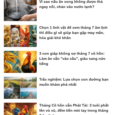
Vì sao nấu ăn xong không được thả
ngay nồi, chảo vào nước lạnh?
Chọn 1 linh vật để xem tháng 7 âm lịch
thì điều gì sẽ giúp bạn gặp may mắn,
hóa giải khó khăn
3 con giáp không sợ tháng 7 cô hồn:
Làm ăn vẫn "vào cầu", giàu sang nức
tiếng
Trắc nghiệm: Lựa chọn con đường bạn
muốn khám phá nhất
Tháng Cô hồn vẫn Phát Tài: 3 tuổi phất
lên vù vù, đếm tiền mỏi tay trong tháng