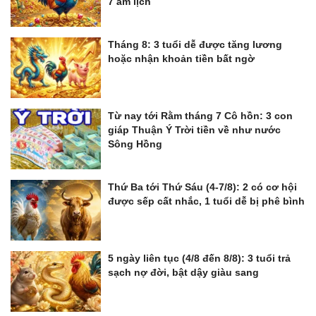
7 âm lịch
Tháng 8: 3 tuổi dễ được tăng lương
hoặc nhận khoản tiền bất ngờ
Từ nay tới Rằm tháng 7 Cô hồn: 3 con
giáp Thuận Ý Trời tiền về như nước
Sông Hồng
Thứ Ba tới Thứ Sáu (4-7/8): 2 có cơ hội
được sếp cất nhắc, 1 tuổi dễ bị phê bình
5 ngày liên tục (4/8 đến 8/8): 3 tuổi trả
sạch nợ đời, bật dậy giàu sang