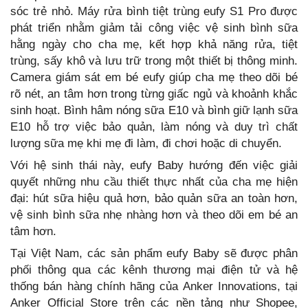
sóc trẻ nhỏ. Máy rửa bình tiệt trùng eufy S1 Pro được
phát triển nhằm giảm tải công việc vệ sinh bình sữa
hằng ngày cho cha mẹ, kết hợp khả năng rửa, tiệt
trùng, sấy khô và lưu trữ trong một thiết bị thông minh.
Camera giám sát em bé eufy giúp cha mẹ theo dõi bé
rõ nét, an tâm hơn trong từng giấc ngủ và khoảnh khắc
sinh hoạt. Bình hâm nóng sữa E10 và bình giữ lạnh sữa
E10 hỗ trợ việc bảo quản, làm nóng và duy trì chất
lượng sữa mẹ khi mẹ đi làm, đi chơi hoặc di chuyển.
Với hệ sinh thái này, eufy Baby hướng đến việc giải
quyết những nhu cầu thiết thực nhất của cha mẹ hiện
đại: hút sữa hiệu quả hơn, bảo quản sữa an toàn hơn,
vệ sinh bình sữa nhẹ nhàng hơn và theo dõi em bé an
tâm hơn.
Tại Việt Nam, các sản phẩm eufy Baby sẽ được phân
phối thông qua các kênh thương mại điện tử và hệ
thống bán hàng chính hãng của Anker Innovations, tại
Anker Official Store trên các nền tảng như Shopee,