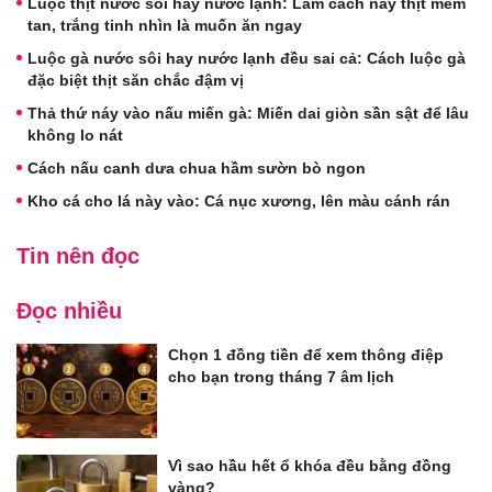
Luộc thịt nước sôi hay nước lạnh: Làm cách này thịt mềm
tan, trắng tinh nhìn là muốn ăn ngay
Luộc gà nước sôi hay nước lạnh đều sai cả: Cách luộc gà
đặc biệt thịt săn chắc đậm vị
Thả thứ náy vào nấu miến gà: Miến dai giòn sần sật để lâu
không lo nát
Cách nấu canh dưa chua hầm sườn bò ngon
Kho cá cho lá này vào: Cá nục xương, lên màu cánh rán
Tin nên đọc
Đọc nhiều
Chọn 1 đồng tiền để xem thông điệp
cho bạn trong tháng 7 âm lịch
Vì sao hầu hết ổ khóa đều bằng đồng
vàng?