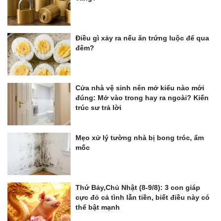
Điều gì xảy ra nếu ăn trứng luộc để qua
đêm?
Cửa nhà vệ sinh nên mở kiểu nào mới
đúng: Mở vào trong hay ra ngoài? Kiến
trúc sư trả lời
Mẹo xử lý tường nhà bị bong tróc, ẩm
mốc
Thứ Bảy,Chủ Nhật (8-9/8): 3 con giáp
cực đỏ cả tình lẫn tiền, biết điều này có
thể bật mạnh