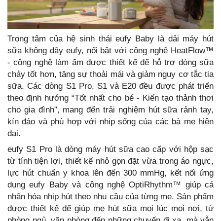
Trọng tâm của hệ sinh thái eufy Baby là dải máy hút
sữa không dây eufy, nổi bật với công nghệ HeatFlow™
- công nghệ làm ấm được thiết kế để hỗ trợ dòng sữa
chảy tốt hơn, tăng sự thoải mái và giảm nguy cơ tắc tia
sữa. Các dòng S1 Pro, S1 và E20 đều được phát triển
theo định hướng “Tốt nhất cho bé - Kiến tạo thảnh thơi
cho gia đình”, mang đến trải nghiệm hút sữa rảnh tay,
kín đáo và phù hợp với nhịp sống của các bà mẹ hiện
đại.
eufy S1 Pro là dòng máy hút sữa cao cấp với hộp sạc
từ tính tiện lợi, thiết kế nhỏ gọn đặt vừa trong áo ngực,
lực hút chuẩn y khoa lên đến 300 mmHg, kết nối ứng
dụng eufy Baby và công nghệ OptiRhythm™ giúp cá
nhân hóa nhịp hút theo nhu cầu của từng mẹ. Sản phẩm
được thiết kế để giúp mẹ hút sữa mọi lúc mọi nơi, từ
phòng ngủ, văn phòng đến những chuyến đi xa, mà vẫn