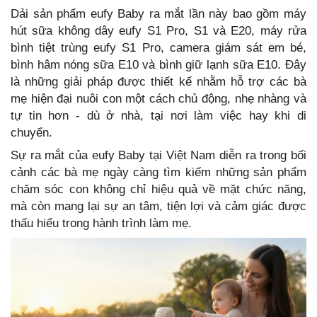
Dải sản phẩm eufy Baby ra mắt lần này bao gồm máy
hút sữa không dây eufy S1 Pro, S1 và E20, máy rửa
bình tiệt trùng eufy S1 Pro, camera giám sát em bé,
bình hâm nóng sữa E10 và bình giữ lạnh sữa E10. Đây
là những giải pháp được thiết kế nhằm hỗ trợ các bà
mẹ hiện đại nuôi con một cách chủ động, nhẹ nhàng và
tự tin hơn - dù ở nhà, tại nơi làm việc hay khi di
chuyển.
Sự ra mắt của eufy Baby tại Việt Nam diễn ra trong bối
cảnh các bà mẹ ngày càng tìm kiếm những sản phẩm
chăm sóc con không chỉ hiệu quả về mặt chức năng,
mà còn mang lại sự an tâm, tiện lợi và cảm giác được
thấu hiểu trong hành trình làm mẹ.