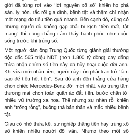
giới đã từng rơi vào “lời nguyền xổ số” khiến họ phá
sản, ly hôn, rắc rối gia đình, bệnh tật và thậm chí nhận
mất mạng do tiêu tiền quá nhanh. Bên cạnh đó, cũng có
những người dù không gặp phải bi kịch “tiền mất, tật
mang” thì cũng chẳng cảm thấy hạnh phúc như cuộc
sống trước khi trúng số.
Một người đàn ông Trung Quốc từng giành giải thưởng
độc đắc 565 triệu NDT (hơn 1.800 tỷ đồng) cay đắng
thừa nhận chính số tiền này đã hủy hoại cuộc đời anh.
Khi vừa mới nhận tiền, người này còn phải trăn trở “làm
sao để tiêu hết tiền”. Sau đó anh đến thẳng cửa hàng
chọn chiếc Mercedes-Benz đời mới nhất, vào trung tâm
thương mại chọn toàn quần áo đắt tiền, bước chân tới
nhiều vũ trường xa hoa. Thế nhưng sự nhàn rỗi khiến
anh “trống rỗng”, buông thả bản thân và mắc nhiều bệnh
tật.
Giàu có nhờ thừa kế, sự nghiệp thăng tiến hay trúng xổ
số khiến nhiều người đổi vận. Nhưng theo một số