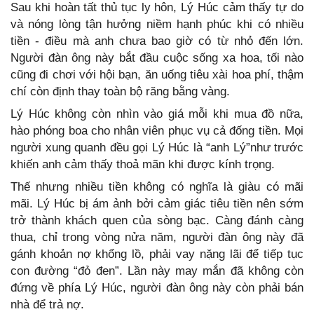
Sau khi hoàn tất thủ tục ly hôn, Lý Húc cảm thấy tự do
và nóng lòng tận hưởng niềm hạnh phúc khi có nhiều
tiền - điều mà anh chưa bao giờ có từ nhỏ đến lớn.
Người đàn ông này bắt đầu cuộc sống xa hoa, tối nào
cũng đi chơi với hội bạn, ăn uống tiêu xài hoa phí, thậm
chí còn định thay toàn bộ răng bằng vàng.
Lý Húc không còn nhìn vào giá mỗi khi mua đồ nữa,
hào phóng boa cho nhân viên phục vụ cả đống tiền. Mọi
người xung quanh đều gọi Lý Húc là “anh Lý”như trước
khiến anh cảm thấy thoả mãn khi được kính trọng.
Thế nhưng nhiều tiền không có nghĩa là giàu có mãi
mãi. Lý Húc bị ám ảnh bởi cảm giác tiêu tiền nên sớm
trở thành khách quen của sòng bạc. Càng đánh càng
thua, chỉ trong vòng nửa năm, người đàn ông này đã
gánh khoản nợ khổng lồ, phải vay nặng lãi để tiếp tục
con đường “đỏ đen”. Lần này may mắn đã không còn
đứng về phía Lý Húc, người đàn ông này còn phải bán
nhà để trả nợ.