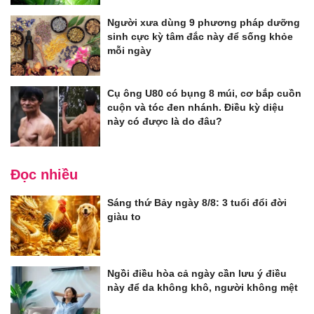
Người xưa dùng 9 phương pháp dưỡng
sinh cực kỳ tâm đắc này để sống khỏe
mỗi ngày
Cụ ông U80 có bụng 8 múi, cơ bắp cuồn
cuộn và tóc đen nhánh. Điều kỳ diệu
này có được là do đâu?
Đọc nhiều
Sáng thứ Bảy ngày 8/8: 3 tuổi đổi đời
giàu to
Ngồi điều hòa cả ngày cần lưu ý điều
này để da không khô, người không mệt