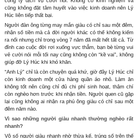
công ty dịch vụ cưới hỏi. Không có kinh nghiệm và
cũng không đặt tâm huyết vào việc kinh doanh nên Lý
Húc liên tiếp thất bại.
Người đàn ông từng may mắn giàu có chỉ sau một đêm,
nhận số tiền mà cả đời người khác có thể không kiếm
ra nổi nhưng chỉ trong vòng 7 năm đã mất hết tất cả. Từ
đỉnh cao cuộc đời rơi xuống vực thẳm, bạn bè từng vui
vẻ cười nói mỗi tối nay cũng không còn “kề vai”, không
giúp đỡ Lý Húc khi khó khăn.
“Anh Lý” chỉ là còn chuyện quá khứ, giờ đây Lý Húc chỉ
còn kinh doanh một cửa hàng quần áo nhỏ. Làm ăn
không tốt nên cũng chỉ đủ chi phí sinh hoạt, thậm chí
còn nghèo hơn trước khi nhận tiền. Người quen cũ gặp
lại cũng không ai nhận ra phú ông giàu có chỉ sau một
đêm năm nào.
Vì sao những người giàu nhanh thường nghèo rất
nhanh?
Vô số người giàu nhanh nhờ thừa kế, trúng số trên thế