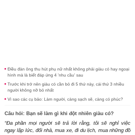
Điều đàn ông thu hút phụ nữ nhất không phải giàu có hay ngoại
hình mà là biết đáp ứng 4 'nhu cầu' sau
Trước khi trở nên giàu có cần bỏ đi 5 thứ này, cái thứ 3 nhiều
người không nỡ bỏ nhất
Vì sao các cụ bảo: Làm người, càng sạch sẽ, càng có phúc?
Câu hỏi: Bạn sẽ làm gì khi đột nhiên giàu có?
“Đa phần mọi người sẽ trả lời rằng, tôi sẽ nghỉ việc
ngay lập lức, đổi nhà, mua xe, đi du lịch, mua những đồ