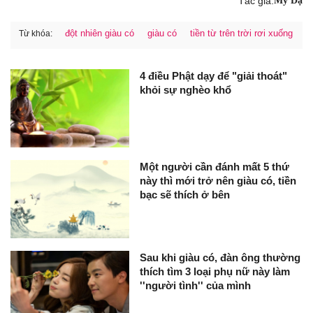
Tác giả:
Mỹ Dạ
đột nhiên giàu có
giàu có
tiền từ trên trời rơi xuống
Từ khóa:
4 điều Phật dạy để "giải thoát"
khỏi sự nghèo khổ
Một người cần đánh mất 5 thứ
này thì mới trở nên giàu có, tiền
bạc sẽ thích ở bên
Sau khi giàu có, đàn ông thường
thích tìm 3 loại phụ nữ này làm
''người tình'' của mình