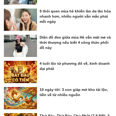
5 thói quen mùa hè khiến làn da lão hóa
nhanh hơn, nhiều người vẫn mắc phải
mỗi ngày
Diện đồ đen giữa mùa Hè vẫn mát mẻ và
thời thượng nếu biết 4 công thức phối
đồ này
4 tuổi lộc tứ phương đổ về, kinh doanh
đại phát
10 ngày tới: 3 con giáp mở kho tài lộc,
tiền về từ nhiều nguồn
Thứ Sáu, Thứ Bảy, Chủ Nhật (7,8,9/8): 3