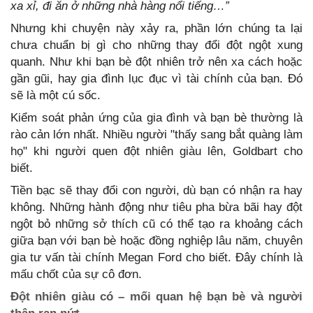
xa xỉ, đi ăn ở những nhà hàng nổi tiếng…”
Nhưng khi chuyện này xảy ra, phần lớn chúng ta lại
chưa chuẩn bị gì cho những thay đổi đột ngột xung
quanh. Như khi bạn bè đột nhiên trở nên xa cách hoặc
gần gũi, hay gia đình lục đục vì tài chính của bạn. Đó
sẽ là một cú sốc.
Kiểm soát phản ứng của gia đình và bạn bè thường là
rào cản lớn nhất. Nhiều người "thấy sang bắt quàng làm
họ" khi người quen đột nhiên giàu lên, Goldbart cho
biết.
Tiền bạc sẽ thay đổi con người, dù bạn có nhận ra hay
không. Những hành động như tiêu pha bừa bãi hay đột
ngột bỏ những sở thích cũ có thể tạo ra khoảng cách
giữa bạn với bạn bè hoặc đồng nghiệp lâu năm, chuyên
gia tư vấn tài chính Megan Ford cho biết. Đây chính là
mấu chốt của sự cô đơn.
Đột nhiên giàu có – mối quan hệ bạn bè và người