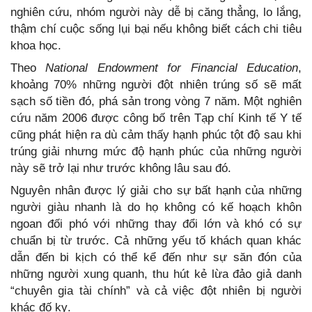
nghiên cứu, nhóm người này dễ bị căng thẳng, lo lắng,
thậm chí cuộc sống lụi bại nếu không biết cách chi tiêu
khoa học.
Theo
National Endowment for Financial Education
,
khoảng 70% những người đột nhiên trúng số sẽ mất
sạch số tiền đó, phá sản trong vòng 7 năm. Một nghiên
cứu năm 2006 được công bố trên Tạp chí Kinh tế Y tế
cũng phát hiện ra dù cảm thấy hạnh phúc tột độ sau khi
trúng giải nhưng mức độ hạnh phúc của những người
này sẽ trở lại như trước không lâu sau đó.
Nguyên nhân được lý giải cho sự bất hạnh của những
người giàu nhanh là do họ không có kế hoạch khôn
ngoan đối phó với những thay đổi lớn và khó có sự
chuẩn bị từ trước. Cả những yếu tố khách quan khác
dẫn đến bi kịch có thể kể đến như sự săn đón của
những người xung quanh, thu hút kẻ lừa đảo giả danh
“chuyên gia tài chính” và cả việc đột nhiên bị người
khác đố kỵ.