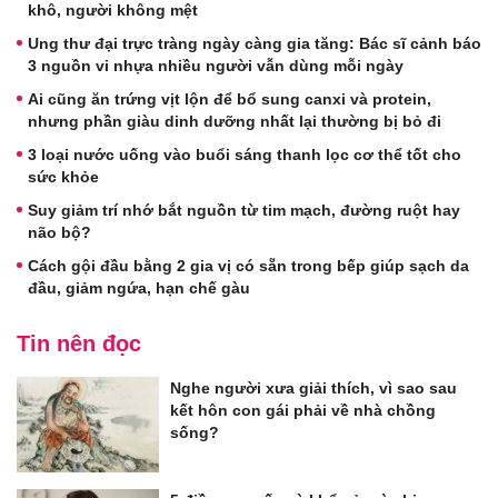
khô, người không mệt
Ung thư đại trực tràng ngày càng gia tăng: Bác sĩ cảnh báo
3 nguồn vi nhựa nhiều người vẫn dùng mỗi ngày
Ai cũng ăn trứng vịt lộn để bổ sung canxi và protein,
nhưng phần giàu dinh dưỡng nhất lại thường bị bỏ đi
3 loại nước uống vào buổi sáng thanh lọc cơ thể tốt cho
sức khỏe
Suy giảm trí nhớ bắt nguồn từ tim mạch, đường ruột hay
não bộ?
Cách gội đầu bằng 2 gia vị có sẵn trong bếp giúp sạch da
đầu, giảm ngứa, hạn chế gàu
Tin nên đọc
Nghe người xưa giải thích, vì sao sau
kết hôn con gái phải về nhà chồng
sống?