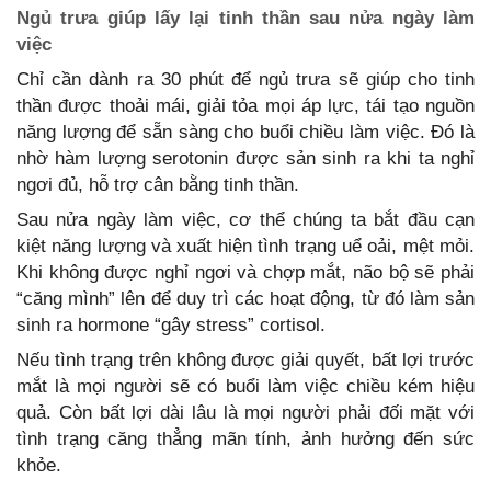
Ngủ trưa giúp lấy lại tinh thần sau nửa ngày làm
việc
Chỉ cần dành ra 30 phút để ngủ trưa sẽ giúp cho tinh
thần được thoải mái, giải tỏa mọi áp lực, tái tạo nguồn
năng lượng để sẵn sàng cho buổi chiều làm việc. Đó là
nhờ hàm lượng serotonin được sản sinh ra khi ta nghỉ
ngơi đủ, hỗ trợ cân bằng tinh thần.
Sau nửa ngày làm việc, cơ thể chúng ta bắt đầu cạn
kiệt năng lượng và xuất hiện tình trạng uể oải, mệt mỏi.
Khi không được nghỉ ngơi và chợp mắt, não bộ sẽ phải
“căng mình” lên để duy trì các hoạt động, từ đó làm sản
sinh ra hormone “gây stress” cortisol.
Nếu tình trạng trên không được giải quyết, bất lợi trước
mắt là mọi người sẽ có buổi làm việc chiều kém hiệu
quả. Còn bất lợi dài lâu là mọi người phải đối mặt với
tình trạng căng thẳng mãn tính, ảnh hưởng đến sức
khỏe.