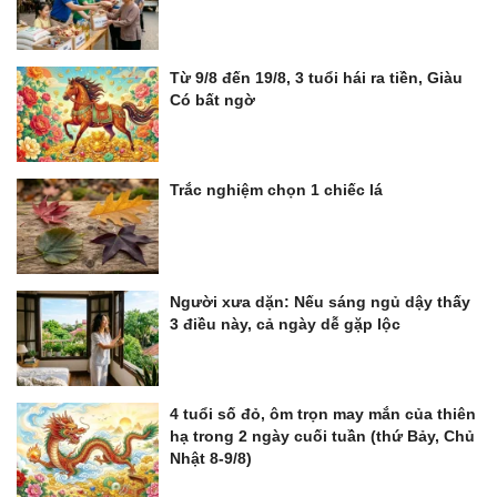
Từ 9/8 đến 19/8, 3 tuổi hái ra tiền, Giàu
Có bất ngờ
Trắc nghiệm chọn 1 chiếc lá
Người xưa dặn: Nếu sáng ngủ dậy thấy
3 điều này, cả ngày dễ gặp lộc
4 tuổi số đỏ, ôm trọn may mắn của thiên
hạ trong 2 ngày cuối tuần (thứ Bảy, Chủ
Nhật 8-9/8)