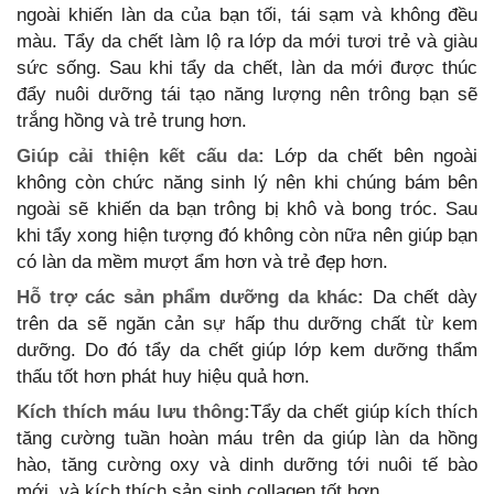
ngoài khiến làn da của bạn tối, tái sạm và không đều
màu. Tẩy da chết làm lộ ra lớp da mới tươi trẻ và giàu
sức sống. Sau khi tẩy da chết, làn da mới được thúc
đẩy nuôi dưỡng tái tạo năng lượng nên trông bạn sẽ
trắng hồng và trẻ trung hơn.
Giúp cải thiện kết cấu da:
Lớp da chết bên ngoài
không còn chức năng sinh lý nên khi chúng bám bên
ngoài sẽ khiến da bạn trông bị khô và bong tróc. Sau
khi tẩy xong hiện tượng đó không còn nữa nên giúp bạn
có làn da mềm mượt ẩm hơn và trẻ đẹp hơn.
Hỗ trợ các sản phẩm dưỡng da khác:
Da chết dày
trên da sẽ ngăn cản sự hấp thu dưỡng chất từ kem
dưỡng. Do đó tẩy da chết giúp lớp kem dưỡng thẩm
thấu tốt hơn phát huy hiệu quả hơn.
Kích thích máu lưu thông:
Tẩy da chết giúp kích thích
tăng cường tuần hoàn máu trên da giúp làn da hồng
hào, tăng cường oxy và dinh dưỡng tới nuôi tế bào
mới, và kích thích sản sinh collagen tốt hơn.