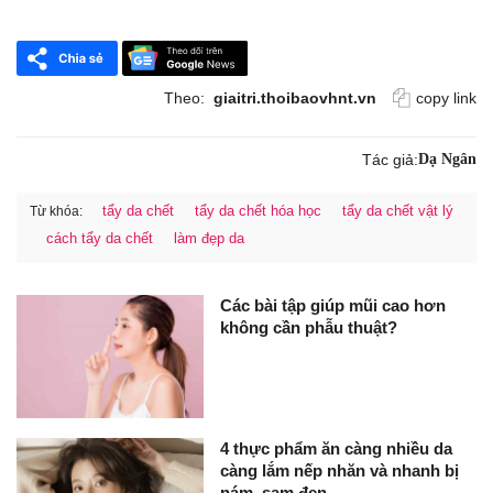
Theo:
giaitri.thoibaovhnt.vn
copy link
Tác giả:
Dạ Ngân
tẩy da chết
tẩy da chết hóa học
tẩy da chết vật lý
Từ khóa:
cách tẩy da chết
làm đẹp da
Các bài tập giúp mũi cao hơn
không cần phẫu thuật?
4 thực phẩm ăn càng nhiều da
càng lắm nếp nhăn và nhanh bị
nám, sạm đen