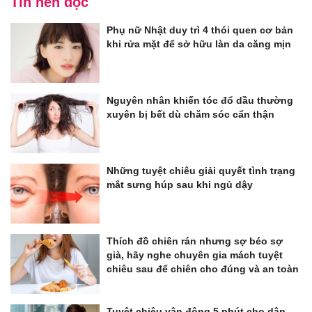
Tin nên đọc
Phụ nữ Nhật duy trì 4 thói quen cơ bản
khi rửa mặt để sở hữu làn da căng mịn
Nguyên nhân khiến tóc đổ dầu thường
xuyên bị bết dù chăm sóc cẩn thận
Những tuyệt chiêu giải quyết tình trạng
mắt sưng húp sau khi ngủ dậy
Thích đồ chiên rán nhưng sợ béo sợ
già, hãy nghe chuyên gia mách tuyệt
chiêu sau để chiên cho đúng và an toàn
Tuyệt chiêu vận động 5 phút cho dân