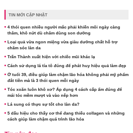
TIN MỚI CẬP NHẬT
4 thói quen nhiều người mắc phải khiến môi ngày càng
thâm, khô nứt dù chăm dùng son dưỡng
Loại quả vừa ngon miệng vừa giàu dưỡng chất hỗ trợ
chăm sóc làn da
Trấn Thành xuất hiện với chiếc mũi khác lạ
Cách sử dụng lá tía tô đúng để phát huy hiệu quả làm đẹp
Ở tuổi 39, điều giúp làm chậm lão hóa không phải mỹ phẩm
đắt tiền mà là 3 thói quen mỗi ngày
Tóc xoăn luôn khô xơ? Áp dụng 4 cách cấp ẩm đúng để
mái tóc mềm mượt và vào nếp hơn
Lá sung có thực sự tốt cho làn da?
5 dấu hiệu cho thấy cơ thể đang thiếu collagen và những
cách giúp làm chậm quá trình lão hóa