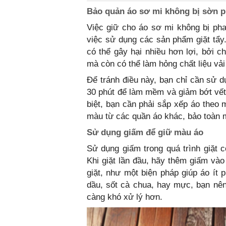
Bảo quản áo sơ mi không bị sờn p
Việc giữ cho áo sơ mi không bị pha
việc sử dụng các sản phẩm giặt tẩy
có thể gây hại nhiều hơn lợi, bởi 
mà còn có thể làm hỏng chất liệu vả
Để tránh điều này, bạn chỉ cần sử d
30 phút để làm mềm và giảm bớt vết 
biệt, bạn cần phải sắp xếp áo theo 
màu từ các quần áo khác, bảo toàn 
Sử dụng giấm để giữ màu áo
Sử dụng giấm trong quá trình giặt 
Khi giặt lần đầu, hãy thêm giấm và
giặt, như một biện pháp giúp áo ít
dầu, sốt cà chua, hay mực, bạn nên
càng khó xử lý hơn.