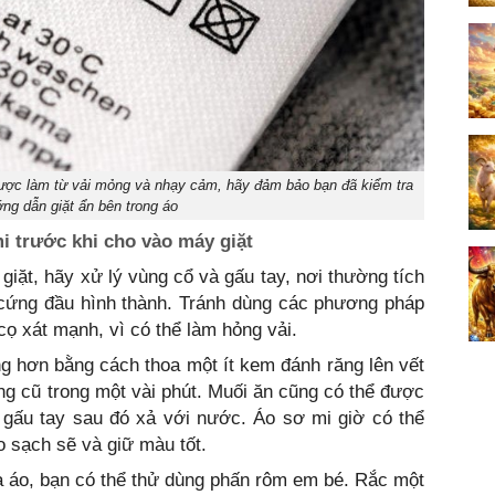
i được làm từ vải mỏng và nhạy cảm, hãy đảm bảo bạn đã kiểm tra
ng dẫn giặt ẩn bên trong áo
mi trước khi cho vào máy giặt
giặt, hãy xử lý vùng cổ và gấu tay, nơi thường tích
n cứng đầu hình thành. Tránh dùng các phương pháp
ọ xát mạnh, vì có thể làm hỏng vải.
g hơn bằng cách thoa một ít kem đánh răng lên vết
ng cũ trong một vài phút. Muối ăn cũng có thể được
 gấu tay sau đó xả với nước. Áo sơ mi giờ có thể
 sạch sẽ và giữ màu tốt.
a áo, bạn có thể thử dùng phấn rôm em bé. Rắc một