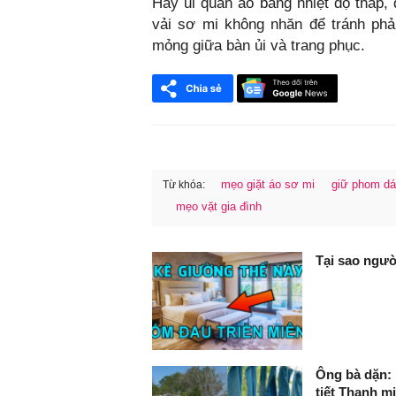
Hãy ủi quần áo bằng nhiệt độ thấp,
vải sơ mi không nhăn để tránh phải
mỏng giữa bàn ủi và trang phục.
mẹo giặt áo sơ mi
giữ phom dá
Từ khóa:
mẹo vặt gia đình
FaceBook
Tại sao ngườ
Ông bà dặn: P
tiết Thanh m