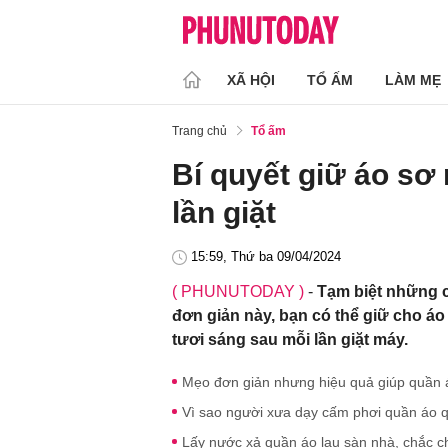
XÃ HỘI
TỔ ẤM
LÀM MẸ
Trang chủ
Tổ ấm
Bí quyết giữ áo sơ
lần giặt
15:59, Thứ ba 09/04/2024
( PHUNUTODAY )
-
Tạm biệt những c
đơn giản này, bạn có thể giữ cho á
tươi sáng sau mỗi lần giặt máy.
Mẹo đơn giản nhưng hiệu quả giúp quần á
Vì sao người xưa dạy cấm phơi quần áo qu
Lấy nước xả quần áo lau sàn nhà, chắc ch