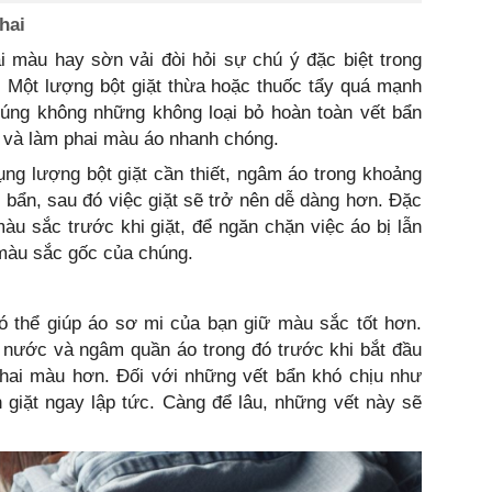
hai
i màu hay sờn vải đòi hỏi sự chú ý đặc biệt trong
. Một lượng bột giặt thừa hoặc thuốc tẩy quá mạnh
chúng không những không loại bỏ hoàn toàn vết bẩn
i và làm phai màu áo nhanh chóng.
ụng lượng bột giặt cần thiết, ngâm áo trong khoảng
bẩn, sau đó việc giặt sẽ trở nên dễ dàng hơn. Đặc
màu sắc trước khi giặt, để ngăn chặn việc áo bị lẫn
màu sắc gốc của chúng.
có thể giúp áo sơ mi của bạn giữ màu sắc tốt hơn.
o nước và ngâm quần áo trong đó trước khi bắt đầu
 phai màu hơn. Đối với những vết bẩn khó chịu như
 giặt ngay lập tức. Càng để lâu, những vết này sẽ