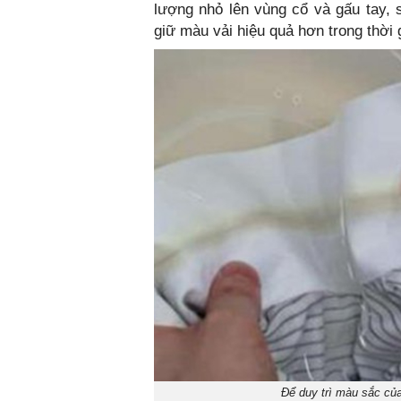
lượng nhỏ lên vùng cổ và gấu tay,
giữ màu vải hiệu quả hơn trong thời g
Để duy trì màu sắc củ