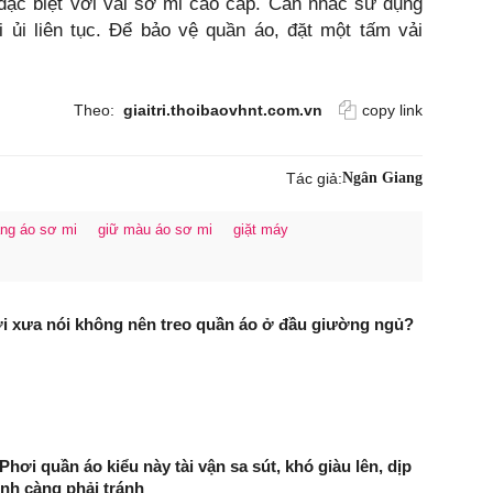
 đặc biệt với vải sơ mi cao cấp. Cân nhắc sử dụng
 ủi liên tục. Để bảo vệ quần áo, đặt một tấm vải
Theo:
giaitri.thoibaovhnt.com.vn
copy link
Tác giả:
Ngân Giang
ng áo sơ mi
giữ màu áo sơ mi
giặt máy
i xưa nói không nên treo quần áo ở đầu giường ngủ?
hơi quần áo kiểu này tài vận sa sút, khó giàu lên, dịp
inh càng phải tránh