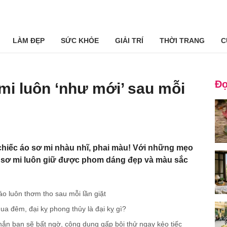
LÀM ĐẸP
SỨC KHỎE
GIẢI TRÍ
THỜI TRANG
C
Đọ
 mi luôn ‘như mới’ sau mỗi
hiếc áo sơ mi nhàu nhĩ, phai màu! Với những mẹo
o sơ mi luôn giữ được phom dáng đẹp và màu sắc
o luôn thơm tho sau mỗi lần giặt
a đêm, đại kỵ phong thủy là đại kỵ gì?
ắn bạn sẽ bất ngờ, công dụng gấp bội thử ngay kẻo tiếc