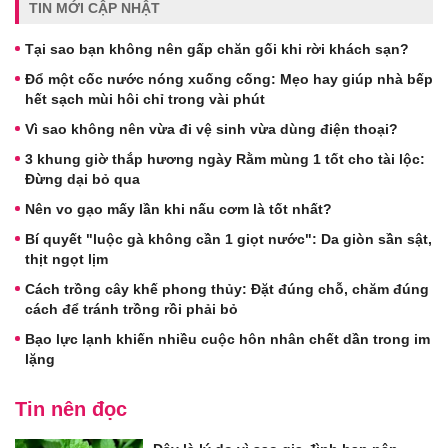
TIN MỚI CẬP NHẬT
Tại sao bạn không nên gấp chăn gối khi rời khách sạn?
Đổ một cốc nước nóng xuống cống: Mẹo hay giúp nhà bếp
hết sạch mùi hôi chỉ trong vài phút
Vì sao không nên vừa đi vệ sinh vừa dùng điện thoại?
3 khung giờ thắp hương ngày Rằm mùng 1 tốt cho tài lộc:
Đừng dại bỏ qua
Nên vo gạo mấy lần khi nấu cơm là tốt nhất?
Bí quyết "luộc gà không cần 1 giọt nước": Da giòn sần sật,
thịt ngọt lịm
Cách trồng cây khế phong thủy: Đặt đúng chỗ, chăm đúng
cách để tránh trồng rồi phải bỏ
Bạo lực lạnh khiến nhiều cuộc hôn nhân chết dần trong im
lặng
Tin nên đọc