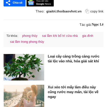
Theo:
giaitri.thoibaovhnt.vn
copy link
Tác giả:
Ngọc Lê
phong thủy
sai lầm khi bố trí cửa nhà
gia đình
Từ khóa:
sai lầm trong phong thủy
Loại cây càng trồng càng rước
tài lộc vào nhà, hóa giải sát khí
Xui xẻo tới mấy làm điều này
cũng rước may mắn, tài lộc về
ngay