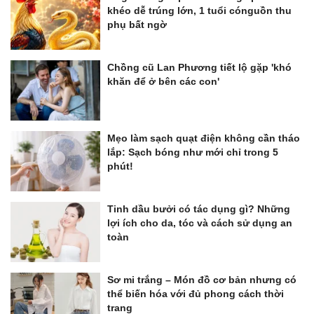
khéo dễ trúng lớn, 1 tuổi cónguồn thu
phụ bất ngờ
Chồng cũ Lan Phương tiết lộ gặp 'khó
khăn để ở bên các con'
Mẹo làm sạch quạt điện không cần tháo
lắp: Sạch bóng như mới chỉ trong 5
phút!
Tinh dầu bưởi có tác dụng gì? Những
lợi ích cho da, tóc và cách sử dụng an
toàn
Sơ mi trắng – Món đồ cơ bản nhưng có
thể biến hóa với đủ phong cách thời
trang