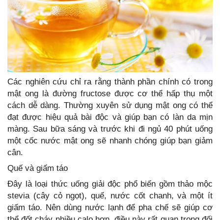
Các nghiên cứu chỉ ra rằng thành phần chính có trong
mật ong là đường fructose được cơ thể hấp thụ một
cách dễ dàng. Thường xuyên sử dụng mật ong có thể
đạt được hiệu quả bài độc và giúp bạn có làn da mịn
màng. Sau bữa sáng và trước khi đi ngủ 40 phút uống
một cốc nước mật ong sẽ nhanh chóng giúp bạn giảm
cân.
Quế và giấm táo
Đây là loại thức uống giải độc phổ biến gồm thảo mộc
stevia (cây cỏ ngọt), quế, nước cốt chanh, và một ít
giấm táo. Nên dùng nước lạnh để pha chế sẽ giúp cơ
thể đốt cháy nhiều calo hơn, điều này rất quan trọng đối