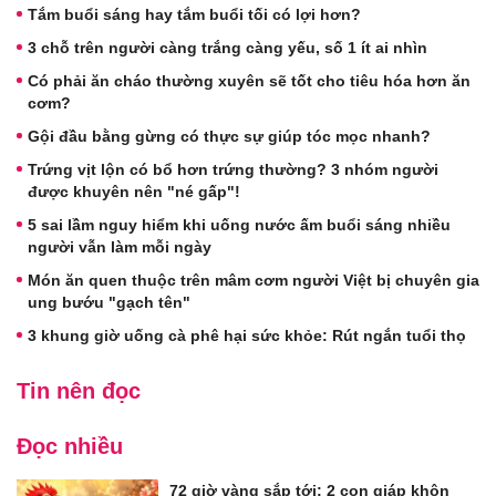
Tắm buổi sáng hay tắm buổi tối có lợi hơn?
3 chỗ trên người càng trắng càng yếu, số 1 ít ai nhìn
Có phải ăn cháo thường xuyên sẽ tốt cho tiêu hóa hơn ăn
cơm?
Gội đầu bằng gừng có thực sự giúp tóc mọc nhanh?
Trứng vịt lộn có bổ hơn trứng thường? 3 nhóm người
được khuyên nên "né gấp"!
5 sai lầm nguy hiểm khi uống nước ấm buổi sáng nhiều
người vẫn làm mỗi ngày
Món ăn quen thuộc trên mâm cơm người Việt bị chuyên gia
ung bướu "gạch tên"
3 khung giờ uống cà phê hại sức khỏe: Rút ngắn tuổi thọ
Tin nên đọc
Đọc nhiều
72 giờ vàng sắp tới: 2 con giáp khôn