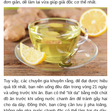
đơn giản, dễ làm lại vừa giúp giải độc cơ thể nhất.
Tuy vậy, các chuyên gia khuyên rằng, để đạt được hiệu
quả tốt nhất, bạn nên uống đều đặn trong vòng 21 ngày
và uống trước khi ăn. Bạn có thể "lót dạ" bằng một chút
đồ ăn trước khi uống nước chanh ấm để tránh gây hại
cho dạ dày. Đồng thời, bạn cũng cần lưu ý pha loãng,
không nên pha nước chanh đặc có thể làm hại dạ dày,