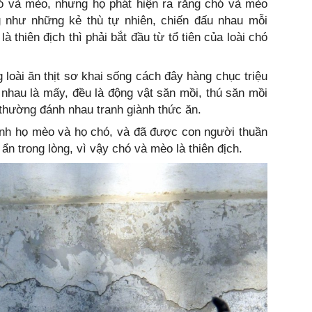
hó và mèo, nhưng họ phát hiện ra rằng chó và mèo
 như những kẻ thù tự nhiên, chiến đấu nhau mỗi
 thiên địch thì phải bắt đầu từ tổ tiên của loài chó
 loài ăn thịt sơ khai sống cách đây hàng chục triệu
nhau là mấy, đều là động vật săn mồi, thú săn mồi
 thường đánh nhau tranh giành thức ăn.
ành họ mèo và họ chó, và đã được con người thuần
ẩn trong lòng, vì vậy chó và mèo là thiên địch.