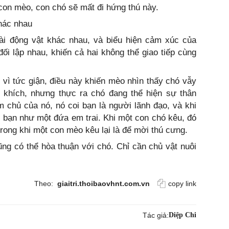
con mèo, con chó sẽ mất đi hứng thú này.
khác nhau
oài động vật khác nhau, và biểu hiện cảm xúc của
ối lập nhau, khiến cả hai không thể giao tiếp cùng
 vì tức giận, điều này khiến mèo nhìn thấy chó vẫy
u khích, nhưng thực ra chó đang thể hiện sự thân
m chủ của nó, nó coi bạn là người lãnh đạo, và khi
 bạn như một đứa em trai. Khi một con chó kêu, đó
rong khi một con mèo kêu lại là để mời thú cưng.
ng có thể hòa thuận với chó. Chỉ cần chủ vật nuôi
Theo:
giaitri.thoibaovhnt.com.vn
copy link
Tác giả:
Diệp Chi