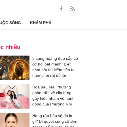
UỘC SỐNG
KHÁM PHÁ
c nhiều
3 cung hoàng đạo sắp có
cơ hội bật mạnh: Biết
nắm bắt thì kiếm tiền to,
ham chơi rất dễ lớn
Hoa hậu Mai Phương
phân trần về clip từng
gây hiểu nhầm về hành
động của Phương Nhi
Hàng rào bảo vệ da là
gì? Bí quyết củng cố skin