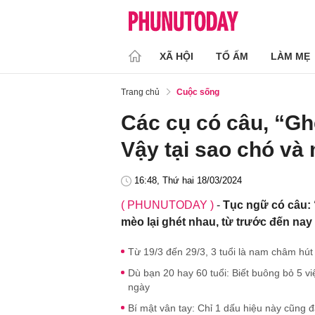
XÃ HỘI
TỔ ẤM
LÀM MẸ
Trang chủ
Cuộc sống
Các cụ có câu, “Gh
Vậy tại sao chó và
16:48, Thứ hai 18/03/2024
( PHUNUTODAY )
-
Tục ngữ có câu: 
mèo lại ghét nhau, từ trước đến na
Từ 19/3 đến 29/3, 3 tuổi là nam châm hút t
Dù bạn 20 hay 60 tuổi: Biết buông bỏ 5 
ngày
Bí mật vân tay: Chỉ 1 dấu hiệu này cũng