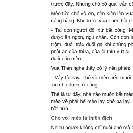
trước đây. Nhưng chó bỏ qua, vẫn c
Mèo tức chó vô ơn, nên kiện lên vu
công bằng. Khi được vua Then hỏi đế
- Tại con người đối xử bất công. M
được ăn ngon, ngủ chăn. Còn con l
trộm, đuổi trâu đuổi gà khi chúng p
phải ăn của thừa, của ôi thiu vứt đi
đuổi cắn mèo.
Vua Then nghe thấy có lý nên phán:
- Vậy từ nay, chó và mèo nếu muốn 
xin cho được ở cùng.
Thế là từ đấy, nhà nào muốn bắt mèo
mèo về phải bế mèo lạy chó ba lạy.
bắt nữa.
Chó với mèo là thiên địch
Nhiều người không chỉ nuôi chó mà c