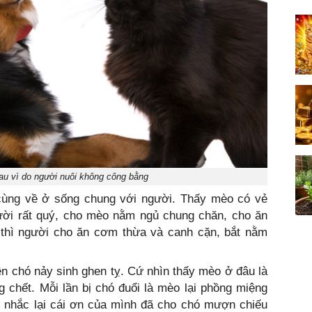
au vì do người nuôi không công bằng
cùng về ở sống chung với người. Thấy mèo có vẻ
người rất quý, cho mèo nằm ngủ chung chăn, cho ăn
thì người cho ăn cơm thừa và canh cặn, bắt nằm
n chó nảy sinh ghen tỵ. Cứ nhìn thấy mèo ở đâu là
 chết. Mỗi lần bị chó đuổi là mèo lại phồng miệng
để nhắc lại cái ơn của mình đã cho chó mượn chiếu