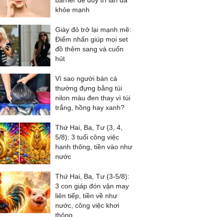
barrier để duy trì làn da
khỏe mạnh
Giày đỏ trở lại mạnh mẽ:
Điểm nhấn giúp mọi set
đồ thêm sang và cuốn
hút
Vì sao người bán cá
thường đựng bằng túi
nilon màu đen thay vì túi
trắng, hồng hay xanh?
Thứ Hai, Ba, Tư (3, 4,
5/8): 3 tuổi công việc
hanh thông, tiền vào như
nước
Thứ Hai, Ba, Tư (3-5/8):
3 con giáp đón vận may
liên tiếp, tiền về như
nước, công việc khơi
thông