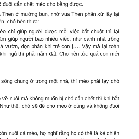
ố đuổi cắn chết mèo cho bằng được.
a Then ở mường bun, nhờ vua Then phân xử lấy lại
n, chó bèn thưa:
èo chỉ giúp người được mỗi việc bắt chuột thì lại
àm giúp người bao nhiêu việc, như canh nhà trông
há vườn, dọn phân khi trẻ con ị,… Vậy mà lại toàn
, khi ngủ thì phải nằm đất. Cho nên tức quá con mới
sống chung ở trong một nhà, thì mèo phải lạy chó
 về nuôi mà không muốn bị chó cắn chết thì khi bắt
 Như thế, chó sẽ để cho mèo ở cùng và không đuổi
òn nuôi cả mèo, họ nghĩ rằng họ có thể là kẻ chiến