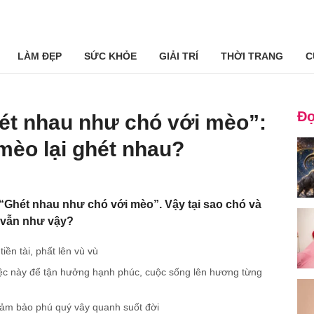
LÀM ĐẸP
SỨC KHỎE
GIẢI TRÍ
THỜI TRANG
C
Đọ
ét nhau như chó với mèo”:
 mèo lại ghét nhau?
“Ghét nhau như chó với mèo”. Vậy tại sao chó và
y vẫn như vậy?
iền tài, phất lên vù vù
việc này để tận hưởng hạnh phúc, cuộc sống lên hương từng
 đảm bảo phú quý vây quanh suốt đời