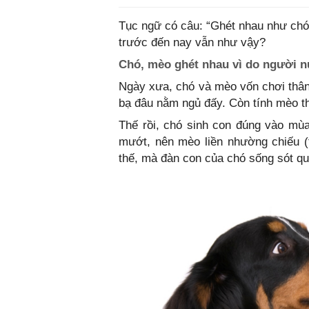
Tục ngữ có câu: “Ghét nhau như chó v
trước đến nay vẫn như vậy?
Chó, mèo ghét nhau vì do người 
Ngày xưa, chó và mèo vốn chơi thân 
bạ đâu nằm ngủ đấy. Còn tính mèo th
Thế rồi, chó sinh con đúng vào mùa
mướt, nên mèo liền nhường chiếu (
thế, mà đàn con của chó sống sót q