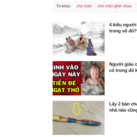
chó mèo
chó mèo ghét nhau
Từ khóa:
FaceBook
4 kiểu người
trong số đó?
Người giàu c
có trong đó
Lấy 2 bàn ch
nhà nào cũng