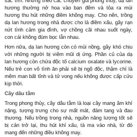
sắc tím. Nhưng theo các chuyên gia phong thủy, dạ lan
hương thường nở hoa vào ban đêm và tỏa ra mùi
hương thu hút những điềm không may. Cho nên, trồng
dạ lan hương trong nhà được cho là điềm xấu, gây rạn
nứt tình cảm gia đình, vợ chồng cãi nhau suốt ngày,
con cái không đùm bọc lẫn nhau.
Hơn nữa, dạ lan hương còn có mùi nồng, gây khó chịu
với những người bị viêm mũi dị ứng. Phần củ của dạ
lan hương còn chứa độc tố calcium oxalate và lycorine.
Nếu trẻ con vô tình ăn phải sẽ bị ngộ độc, thậm chí là
mêm man bất tỉnh và tử vong nếu không được cấp cứu
kịp thời.
Cây dâu tằm
Trong phong thủy, cây dâu tằm là loại cây mang âm khí
nặng, tượng trưng cho sự mất mát, đám tang và đau
thương. Nếu trồng trong nhà, nguồn năng lượng tốt sẽ
bị cản trở lại, thu hút khí xấu, tà ma vào nhà, từ đó
mang đến những điều không may.