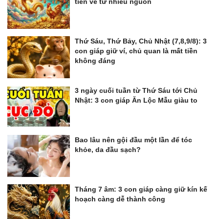
tiền về từ nhiều nguồn
Thứ Sáu, Thứ Bảy, Chủ Nhật (7,8,9/8): 3
con giáp giữ ví, chủ quan là mất tiền
không đáng
3 ngày cuối tuần từ Thứ Sáu tới Chủ
Nhật: 3 con giáp Ăn Lộc Mẫu giàu to
Bao lâu nên gội đầu một lần để tóc
khỏe, da đầu sạch?
Tháng 7 âm: 3 con giáp càng giữ kín kế
hoạch càng dễ thành công