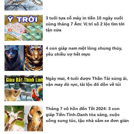
3 tuổi tựa cỗ máy in tiền 10 ngày cuối
cùng tháng 7 Âm: Vị trí số 2 lộc tìm tới
tận cửa
4 con giáp nam một lòng chung thủy,
yêu chiều vợ hết mực
Ngày mai, 4 tuổi được Thần Tài sủng ái,
vận may đỏ rực, tài lộc đổ dồn về túi
Tháng 7 cô hồn đến Tết 2024: 3 con
giáp Tiền-Tình-Danh tỏa sáng, cuộc
sống sung túc, tậu nhà sắm xe đơn giản