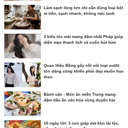
Làm sạch lòng lợn chỉ cần dùng loại bột
rẻ tiền, sạch nhanh, không mùi tanh
3 kiểu tóc mái mang đậm chất Pháp giúp
diện mạo thanh lịch và cuốn hút hơn
Quan Hiểu Đồng gây sốt với loạt outfit
tôn dáng cũng khiến phái đẹp muốn học
theo
Bánh căn - Món ăn miền Trung mang
đậm dấu ấn văn hóa vùng duyên hải
10 ngày tới: 3 con giáp mở kho tài lộc,