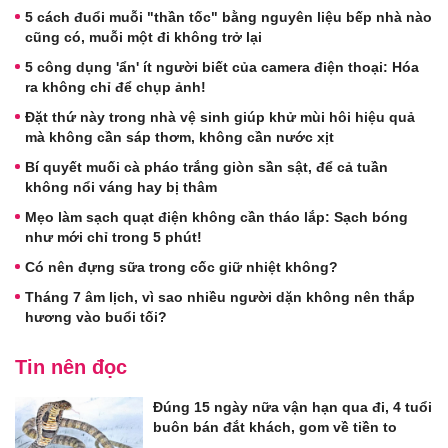
5 cách đuổi muỗi "thần tốc" bằng nguyên liệu bếp nhà nào
cũng có, muỗi một đi không trở lại
5 công dụng 'ẩn' ít người biết của camera điện thoại: Hóa
ra không chỉ để chụp ảnh!
Đặt thứ này trong nhà vệ sinh giúp khử mùi hôi hiệu quả
mà không cần sáp thơm, không cần nước xịt
Bí quyết muối cà pháo trắng giòn sần sật, để cả tuần
không nổi váng hay bị thâm
Mẹo làm sạch quạt điện không cần tháo lắp: Sạch bóng
như mới chỉ trong 5 phút!
Có nên đựng sữa trong cốc giữ nhiệt không?
Tháng 7 âm lịch, vì sao nhiều người dặn không nên thắp
hương vào buổi tối?
Tin nên đọc
Đúng 15 ngày nữa vận hạn qua đi, 4 tuổi
buôn bán đắt khách, gom về tiền to