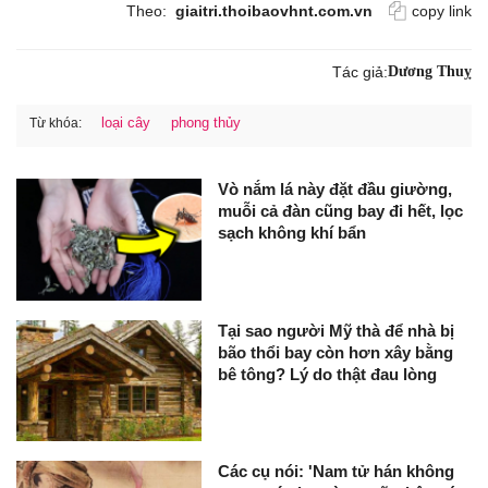
Theo:
giaitri.thoibaovhnt.com.vn
copy link
Tác giả:
Dương Thuỵ
loại cây
phong thủy
Từ khóa:
Vò nắm lá này đặt đầu giường,
muỗi cả đàn cũng bay đi hết, lọc
sạch không khí bẩn
Tại sao người Mỹ thà để nhà bị
bão thổi bay còn hơn xây bằng
bê tông? Lý do thật đau lòng
Các cụ nói: 'Nam tử hán không