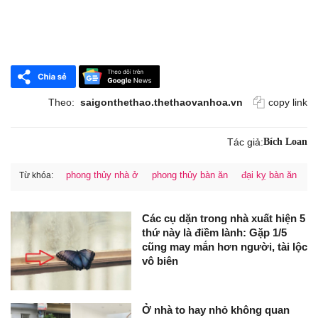
Theo:
saigonthethao.thethaovanhoa.vn
copy link
Tác giả:
Bích Loan
phong thủy nhà ở
phong thủy bàn ăn
đại kỵ bàn ăn
Từ khóa:
Các cụ dặn trong nhà xuất hiện 5
thứ này là điềm lành: Gặp 1/5
cũng may mắn hơn người, tài lộc
vô biên
Ở nhà to hay nhỏ không quan