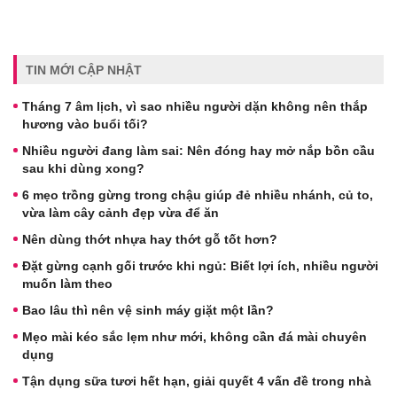
TIN MỚI CẬP NHẬT
Tháng 7 âm lịch, vì sao nhiều người dặn không nên thắp
hương vào buổi tối?
Nhiều người đang làm sai: Nên đóng hay mở nắp bồn cầu
sau khi dùng xong?
6 mẹo trồng gừng trong chậu giúp đẻ nhiều nhánh, củ to,
vừa làm cây cảnh đẹp vừa để ăn
Nên dùng thớt nhựa hay thớt gỗ tốt hơn?
Đặt gừng cạnh gối trước khi ngủ: Biết lợi ích, nhiều người
muốn làm theo
Bao lâu thì nên vệ sinh máy giặt một lần?
Mẹo mài kéo sắc lẹm như mới, không cần đá mài chuyên
dụng
Tận dụng sữa tươi hết hạn, giải quyết 4 vấn đề trong nhà