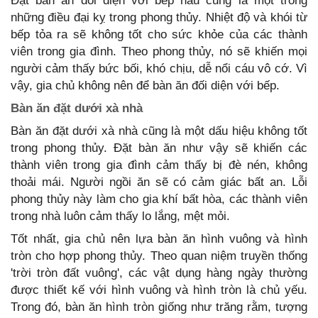
Đặt bàn ăn đối diện với bếp nấu cũng là một trong
những điều đại kỵ trong phong thủy. Nhiệt độ và khói từ
bếp tỏa ra sẽ không tốt cho sức khỏe của các thành
viên trong gia đình. Theo phong thủy, nó sẽ khiến mọi
người cảm thấy bức bối, khó chịu, dễ nổi cáu vô cớ. Vì
vậy, gia chủ không nên để bàn ăn đối diện với bếp.
Bàn ăn đặt dưới xà nhà
Bàn ăn đặt dưới xà nhà cũng là một dấu hiệu không tốt
trong phong thủy. Đặt bàn ăn như vậy sẽ khiến các
thành viên trong gia đình cảm thấy bị đè nén, không
thoải mái. Người ngồi ăn sẽ có cảm giác bất an. Lỗi
phong thủy này làm cho gia khí bất hòa, các thành viên
trong nhà luôn cảm thấy lo lắng, mệt mỏi.
Tốt nhất, gia chủ nên lựa bàn ăn hình vuông và hình
tròn cho hợp phong thủy. Theo quan niệm truyền thống
'trời tròn đất vuông', các vật dụng hàng ngày thường
được thiết kế với hình vuông và hình tròn là chủ yếu.
Trong đó, bàn ăn hình tròn giống như trăng rằm, tượng