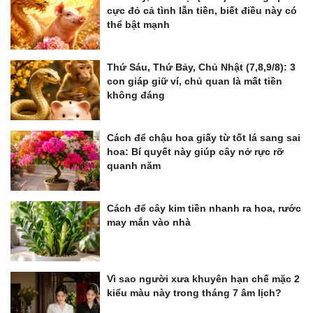
cực đỏ cả tình lẫn tiền, biết điều này có
thể bật mạnh
Thứ Sáu, Thứ Bảy, Chủ Nhật (7,8,9/8): 3
con giáp giữ ví, chủ quan là mất tiền
không đáng
Cách để chậu hoa giấy từ tốt lá sang sai
hoa: Bí quyết này giúp cây nở rực rỡ
quanh năm
Cách để cây kim tiền nhanh ra hoa, rước
may mắn vào nhà
Vì sao người xưa khuyên hạn chế mặc 2
kiểu màu này trong tháng 7 âm lịch?