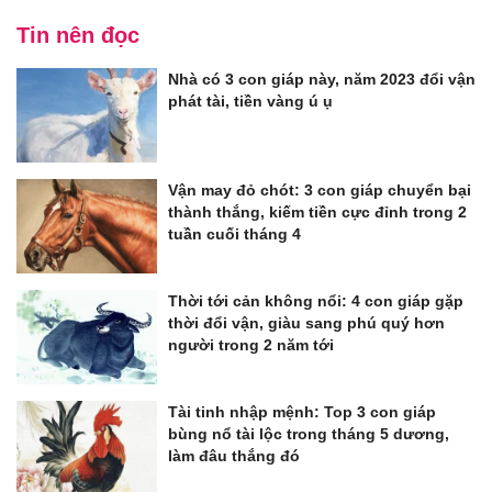
Tin nên đọc
Nhà có 3 con giáp này, năm 2023 đổi vận
phát tài, tiền vàng ú ụ
Vận may đỏ chót: 3 con giáp chuyển bại
thành thắng, kiếm tiền cực đỉnh trong 2
tuần cuối tháng 4
Thời tới cản không nổi: 4 con giáp gặp
thời đổi vận, giàu sang phú quý hơn
người trong 2 năm tới
Tài tinh nhập mệnh: Top 3 con giáp
bùng nổ tài lộc trong tháng 5 dương,
làm đâu thắng đó