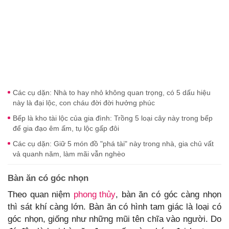
Các cụ dặn: Nhà to hay nhỏ không quan trọng, có 5 dấu hiệu
này là đại lộc, con cháu đời đời hưởng phúc
Bếp là kho tài lộc của gia đình: Trồng 5 loại cây này trong bếp
để gia đạo êm ấm, tụ lộc gấp đôi
Các cụ dặn: Giữ 5 món đồ "phá tài" này trong nhà, gia chủ vất
vả quanh năm, làm mãi vẫn nghèo
Bàn ăn có góc nhọn
Theo quan niệm
phong thủy
, bàn ăn có góc càng nhọn
thì sát khí càng lớn. Bàn ăn có hình tam giác là loại có
góc nhọn, giống như những mũi tên chĩa vào người. Do