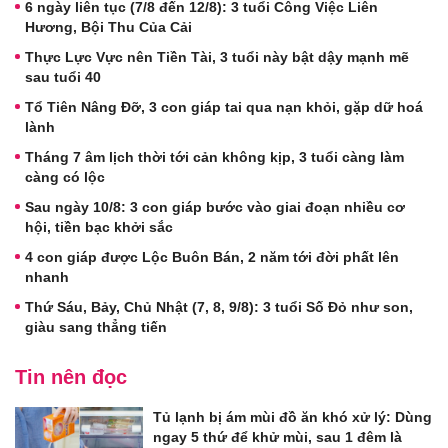
6 ngày liên tục (7/8 đến 12/8): 3 tuổi Công Việc Liên
Hương, Bội Thu Của Cải
Thực Lực Vực nên Tiền Tài, 3 tuổi này bật dậy mạnh mẽ
sau tuổi 40
Tổ Tiên Nâng Đỡ, 3 con giáp tai qua nạn khỏi, gặp dữ hoá
lành
Tháng 7 âm lịch thời tới cản không kịp, 3 tuổi càng làm
càng có lộc
Sau ngày 10/8: 3 con giáp bước vào giai đoạn nhiều cơ
hội, tiền bạc khởi sắc
4 con giáp được Lộc Buôn Bán, 2 năm tới đời phất lên
nhanh
Thứ Sáu, Bảy, Chủ Nhật (7, 8, 9/8): 3 tuổi Số Đỏ như son,
giàu sang thẳng tiến
Tin nên đọc
Tủ lạnh bị ám mùi đồ ăn khó xử lý: Dùng
ngay 5 thứ để khử mùi, sau 1 đêm là