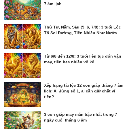
7 âm lịch
Thứ Tư, Năm, Sáu (5, 6, 7/8): 3 tuổi Lộc
Tổ Soi Đường, Tiền Nhiều Như Nước
Từ 6/8 đến 12/8: 3 tuổi liên tục đón vận
may, tiền bạc nhiều vô kể
Xếp hạng tài lộc 12 con giáp tháng 7 âm
lịch: Ai đứng số 1, ai cần giữ chặt ví
tiền?
3 con giáp may mắn bậc nhất trong 7
ngày cuối tháng 6 âm