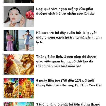
Loại quả vừa ngon miệng vừa giàu
dưỡng chất hỗ trợ chăm sóc làn da
Kẻ caro trở lại đầy cuốn hút, bí quyết
giúp phong cách trẻ trung mà vẫn thanh
lịch
Tháng 7 âm lịch: 3 con giáp dễ được
giao việc quan trọng, có thể tạo đà
thăng tiến nếu biết nắm bắt
6 ngày liên tục (7/8 đến 12/8): 3 tuổi
Công Việc Liên Hương, Bội Thu Của Cải
3 tuổi phải giữ chặt túi tiền trong tháng