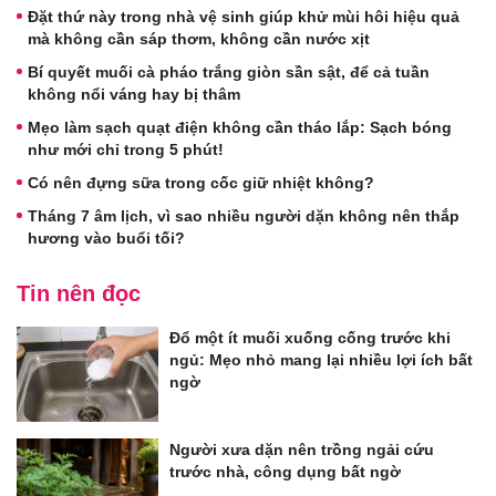
Đặt thứ này trong nhà vệ sinh giúp khử mùi hôi hiệu quả
mà không cần sáp thơm, không cần nước xịt
Bí quyết muối cà pháo trắng giòn sần sật, để cả tuần
không nổi váng hay bị thâm
Mẹo làm sạch quạt điện không cần tháo lắp: Sạch bóng
như mới chỉ trong 5 phút!
Có nên đựng sữa trong cốc giữ nhiệt không?
Tháng 7 âm lịch, vì sao nhiều người dặn không nên thắp
hương vào buổi tối?
Tin nên đọc
Đổ một ít muối xuống cống trước khi
ngủ: Mẹo nhỏ mang lại nhiều lợi ích bất
ngờ
Người xưa dặn nên trồng ngải cứu
trước nhà, công dụng bất ngờ