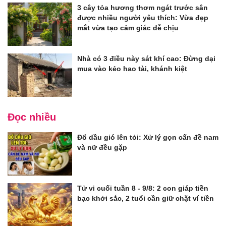
3 cây tỏa hương thơm ngát trước sân
được nhiều người yêu thích: Vừa đẹp
mắt vừa tạo cảm giác dễ chịu
Nhà có 3 điều này sát khí cao: Đừng dại
mua vào kẻo hao tài, khánh kiệt
Đọc nhiều
Đổ dầu gió lên tỏi: Xử lý gọn cấn đề nam
và nữ đều gặp
Tử vi cuối tuần 8 - 9/8: 2 con giáp tiền
bạc khởi sắc, 2 tuổi cần giữ chặt ví tiền