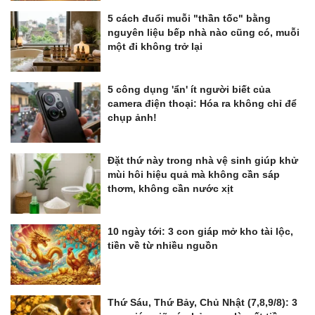
5 cách đuổi muỗi "thần tốc" bằng
nguyên liệu bếp nhà nào cũng có, muỗi
một đi không trở lại
5 công dụng 'ẩn' ít người biết của
camera điện thoại: Hóa ra không chỉ để
chụp ảnh!
Đặt thứ này trong nhà vệ sinh giúp khử
mùi hôi hiệu quả mà không cần sáp
thơm, không cần nước xịt
10 ngày tới: 3 con giáp mở kho tài lộc,
tiền về từ nhiều nguồn
Thứ Sáu, Thứ Bảy, Chủ Nhật (7,8,9/8): 3