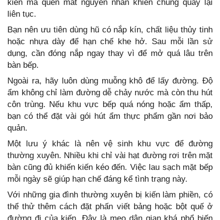
kiến mà quên mất nguyên nhân khiến chúng quay lại
liên tục.
Bạn nên ưu tiên dùng hũ có nắp kín, chất liệu thủy tinh
hoặc nhựa dày để hạn chế khe hở. Sau mỗi lần sử
dụng, cần đóng nắp ngay thay vì để mở quá lâu trên
bàn bếp.
Ngoài ra, hãy luôn dùng muỗng khô để lấy đường. Độ
ẩm không chỉ làm đường dễ chảy nước mà còn thu hút
côn trùng. Nếu khu vực bếp quá nóng hoặc ẩm thấp,
bạn có thể đặt vài gói hút ẩm thực phẩm gần nơi bảo
quản.
Một lưu ý khác là nên vệ sinh khu vực để đường
thường xuyên. Nhiều khi chỉ vài hạt đường rơi trên mặt
bàn cũng đủ khiến kiến kéo đến. Việc lau sạch mặt bếp
mỗi ngày sẽ giúp hạn chế đáng kể tình trạng này.
Với những gia đình thường xuyên bị kiến làm phiền, có
thể thử thêm cách đặt phấn viết bảng hoặc bột quế ở
đường đi của kiến. Đây là mẹo dân gian khá phổ biến