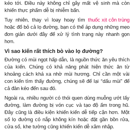
kéo tới. Điều này không chỉ gây mất vệ sinh mà còn
khiến thực phẩm dễ bị nhiễm bẩn.
Tuy nhiên, thay vì loay hoay tìm
thuốc xịt côn trùng
hoặc đổ bỏ cả lọ đường, bạn có thể áp dụng những mẹo
đơn giản dưới đây để xử lý tình trạng này nhanh gọn
hơn.
Vì sao kiến rất thích bò vào lọ đường?
Đường có mùi ngọt hấp dẫn, là nguồn thức ăn yêu thích
của kiến. Chúng có khả năng phát hiện thức ăn từ
khoảng cách khá xa nhờ mùi hương. Chỉ cần một vài
con kiến tìm thấy đường, chúng sẽ để lại “dấu mùi” để
cả đàn kéo đến sau đó.
Ngoài ra, nhiều người có thói quen dùng muỗng ướt lấy
đường, làm đường bị vón cục và tạo độ ẩm trong hũ.
Đây cũng là điều kiện khiến kiến dễ tiếp cận hơn. Một
số lọ đường có nắp không kín hoặc đặt gần bồn rửa,
cửa sổ, khe tường cũng khiến kiến dễ xâm nhập.