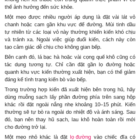
thể ảnh hưởng đến sức khỏe.
Một mẹo được nhiều người áp dụng là đặt vài lát vỏ
chanh hoặc cam gần khu vực để đường. Mùi tinh dầu
tự nhiên từ các loại vỏ này thường khiến kiến khó chịu
và tránh xa. Ngoài việc giúp đuổi kiến, cách này còn
tạo cảm giác dễ chịu cho không gian bếp.
Bên cạnh đó, lá bạc hà hoặc vài cọng quế khô cũng có
tác dụng tương tự. Chỉ cần đặt gần lọ đường hoặc
quanh khu vực kiến thường xuất hiện, bạn có thể giảm
đáng kể tình trạng kiến bò vào bếp.
Trong trường hợp kiến đã xuất hiện bên trong hũ, hãy
dùng muỗng sạch lấy phần đường phía trên sang hộp
khác rồi đặt ngoài nắng nhẹ khoảng 10–15 phút. Kiến
thường sẽ tự bò ra ngoài do nhiệt độ và ánh sáng. Sau
đó, bạn nên thay hũ sạch, lau khô hoàn toàn rồi mới
cho đường trở lại.
Một mẹo nhỏ khác là đặt
lọ đường
vào chiếc đĩa có