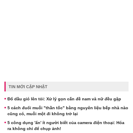
TIN MỚI CẬP NHẬT
Đổ dầu gió lên tỏi: Xử lý gọn cấn đề nam và nữ đều gặp
5 cách đuổi muỗi "thần tốc" bằng nguyên liệu bếp nhà nào
cũng có, muỗi một đi không trở lại
5 công dụng 'ẩn' ít người biết của camera điện thoại: Hóa
ra không chỉ để chụp ảnh!