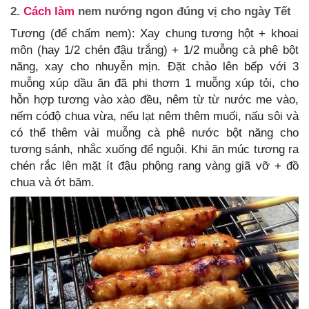
2.
Cách làm
nem nướng ngon đúng vị cho ngày Tết
Tương (để chấm nem): Xay chung tương hột + khoai
môn (hay 1/2 chén đậu trắng) + 1/2 muỗng cà phê bột
năng, xay cho nhuyễn mịn. Đặt chảo lên bếp với 3
muỗng xúp dầu ăn đã phi thơm 1 muỗng xúp tỏi, cho
hỗn hợp tương vào xào đều, nêm từ từ nước me vào,
nếm cóđộ chua vừa, nếu lạt nêm thêm muối, nấu sôi và
có thể thêm vài muỗng cà phê nước bột năng cho
tương sánh, nhắc xuống để nguội. Khi ăn múc tương ra
chén rắc lên mặt ít đậu phộng rang vàng giã vỡ + đồ
chua và ớt băm.