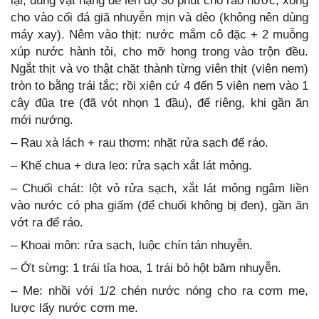
lại, dùng vật nặng đè lên độ 30 phút cho ráo nước, xong
cho vào cối đá giã nhuyễn mịn và dẻo (không nên dùng
máy xay). Nêm vào thịt: nước mắm cô đặc + 2 muỗng
xúp nước hành tỏi, cho mỡ hong trong vào trộn đều.
Ngắt thịt và vo thật chặt thành từng viên thịt (viên nem)
tròn to bằng trái tắc; rồi xiên cứ 4 đến 5 viên nem vào 1
cây đũa tre (đã vót nhọn 1 đầu), để riêng, khi gần ăn
mới nướng.
– Rau xà lách + rau thơm: nhặt rửa sạch để ráo.
– Khế chua + dưa leo: rửa sạch xắt lát mỏng.
– Chuối chát: lột vỏ rửa sạch, xắt lát mỏng ngâm liền
vào nước có pha giấm (để chuối không bị đen), gần ăn
vớt ra để ráo.
– Khoai môn: rửa sạch, luộc chín tán nhuyễn.
– Ớt sừng: 1 trái tỉa hoa, 1 trái bỏ hột băm nhuyễn.
– Me: nhồi với 1/2 chén nước nóng cho ra cơm me,
lược lấy nước cơm me.