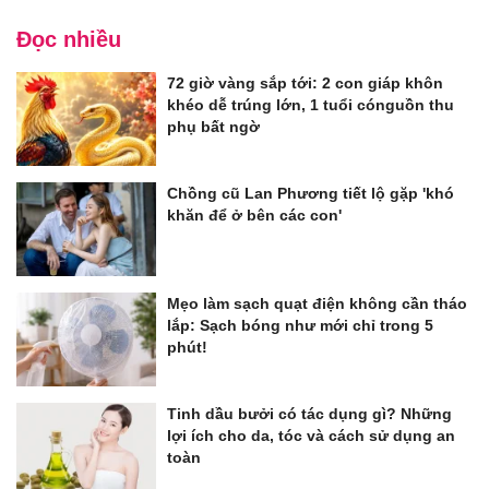
Đọc nhiều
72 giờ vàng sắp tới: 2 con giáp khôn
khéo dễ trúng lớn, 1 tuổi cónguồn thu
phụ bất ngờ
Chồng cũ Lan Phương tiết lộ gặp 'khó
khăn để ở bên các con'
Mẹo làm sạch quạt điện không cần tháo
lắp: Sạch bóng như mới chỉ trong 5
phút!
Tinh dầu bưởi có tác dụng gì? Những
lợi ích cho da, tóc và cách sử dụng an
toàn