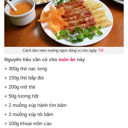
Cách làm nem nướng ngon đúng vị cho ngày
Tết
Nguyên liệu cần có cho
món ăn
này
+ 300g thịt nạc lưng
+ 150g thịt bắp đùi
+ 200g mỡ thịt
+ 50g tương hột
+ 2 muỗng xúp hành tím băm
+ 3 muỗng xúp tỏi băm
+ 100g khoai môn cao