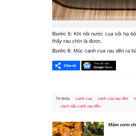
Bước 5:
Khi nồi nước cua sôi hạ bớ
thấy rau chín là được.
Bước 6:
Múc
canh cua rau dền
ra bá
canh cua
canh của rau dền
n
Từ khóa:
cách nấu canh rau dền
FaceBook
Mâm cơm chi