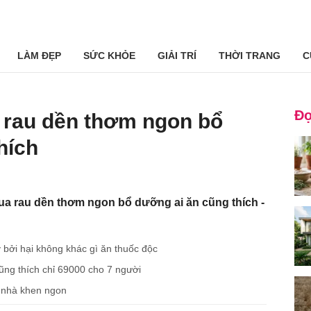
LÀM ĐẸP
SỨC KHỎE
GIẢI TRÍ
THỜI TRANG
C
Đọ
 rau dền thơm ngon bổ
hích
a rau dền thơm ngon bổ dưỡng ai ăn cũng thích -
y bởi hại không khác gì ăn thuốc độc
ng thích chỉ 69000 cho 7 người
ả nhà khen ngon