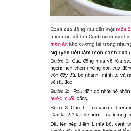
Canh cua đồng rau dền một
món ă
nhiên rất dễ tìm.Canh có vị ngọt 
món ăn
khó cương lại trong nhưng
Nguyên liệu làm món canh cua đ
Bước 1:
Cua đồng mua về rửa sạch
ngon: nên chọn những con cua đồng
còn đầy đủ, bò nhanh, mình to và m
sẽ rất độc.
Bước 2:
Rau dền đỏ nhặt bỏ phần 
nước muối
loãng.
Bước 3:
Cho thịt cua vào cối thêm m
Gạn lại 2-3 lần để nước cua không bị
Đặt lên bếp thêm 1 thìa bột canh v