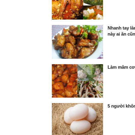
Nhanh tay là
này ai ăn cũ
Làm mâm cơm
5 người khôn