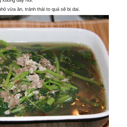
 xuống đáy nồi.
hỏ vừa ăn, tránh thái to quá sẽ bị dai.