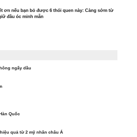
ết ơn nếu bạn bỏ được 6 thói quen này: Càng sớm từ
giữ đầu óc minh mẫn
không ngấy dầu
on
 Hàn Quốc
 hiệu quả từ 2 mỹ nhân châu Á