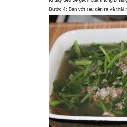
Khuấy đều để gạch cua không bị lắng
Bước 4:
Bạn vớt rau dền ra và thái n