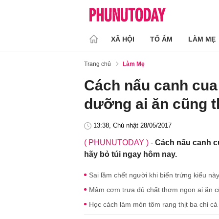
XÃ HỘI
TỔ ẤM
LÀM MẸ
Trang chủ
Làm Mẹ
Cách nấu canh cua
dưỡng ai ăn cũng t
13:38, Chủ nhật 28/05/2017
( PHUNUTODAY )
-
Cách nấu canh cu
hãy bỏ túi ngay hôm nay.
Sai lầm chết người khi biến trứng kiểu nà
Mâm cơm trưa đủ chất thơm ngon ai ăn cũ
Học cách làm món tôm rang thịt ba chỉ c