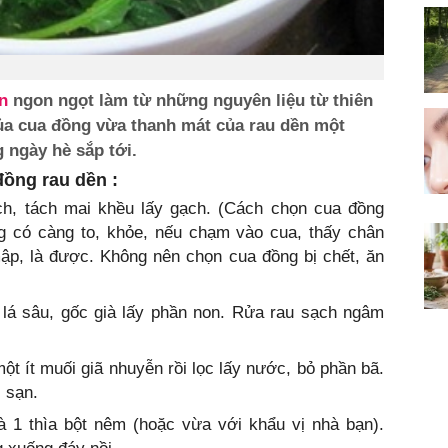
n
ngon ngọt làm từ những nguyên liệu từ thiên
của cua đồng vừa thanh mát của rau dền một
 ngày hè sắp tới.
ồng rau dền :
, tách mai khều lấy gạch. (Cách chọn cua đồng
 có càng to, khỏe, nếu chạm vào cua, thấy chân
ập, là được. Không nên chọn cua đồng bị chết, ăn
lá sâu, gốc già lấy phần non. Rửa rau sạch ngâm
ột ít muối giã nhuyễn rồi lọc lấy nước, bỏ phần bã.
 sạn.
à 1 thìa bột nêm (hoặc vừa với khẩu vị nhà bạn).