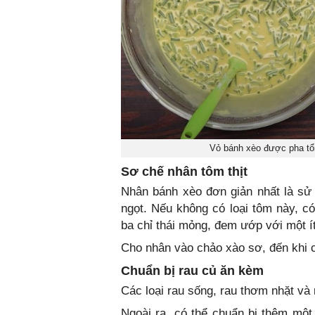
Vỏ bánh xèo được pha tổn
Sơ chế nhân tôm thịt
Nhân bánh xèo đơn giản nhất là sử 
ngọt. Nếu không có loại tôm này, có
ba chỉ thái mỏng, đem ướp với một ít 
Cho nhân vào chảo xào sơ, đến khi c
Chuẩn bị rau củ ăn kèm
Các loại rau sống, rau thơm nhặt và 
Ngoài ra, có thể chuẩn bị thêm một 