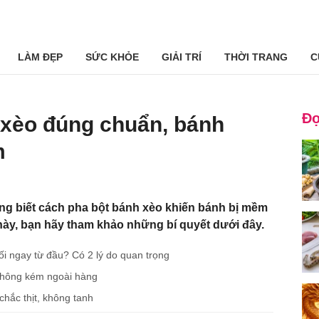
LÀM ĐẸP
SỨC KHỎE
GIẢI TRÍ
THỜI TRANG
C
Đọ
 xèo đúng chuẩn, bánh
m
g biết cách pha bột bánh xèo khiến bánh bị mềm
này, bạn hãy tham khảo những bí quyết dưới đây.
i ngay từ đầu? Có 2 lý do quan trọng
không kém ngoài hàng
chắc thịt, không tanh