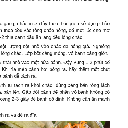
 gang, chảo inox (tùy theo thói quen sử dụng chảo
n thoa đều vào lòng chảo nóng, để một lúc cho mỡ
-2 thìa canh dầu ăn láng đều lòng chảo.
ột lượng bột nhỏ vào chảo đã nóng già. Nghiêng
 lòng chảo. Lớp bột càng mỏng, vỏ bánh càng giòn.
ây thái nhỏ vào một nửa bánh. Đậy vung 1-2 phút để
. Khi rìa mép bánh hơi bóng ra, hãy thêm một chút
 bánh dễ tách ra.
nh tự tách ra khỏi chảo, dùng xẻng bản rộng lách
 bán lên. Gập đôi bánh để phần vỏ bánh không có
hoảng 2-3 giây để bánh cố định. Không cần ấn mạnh
h ra và để ra đĩa.