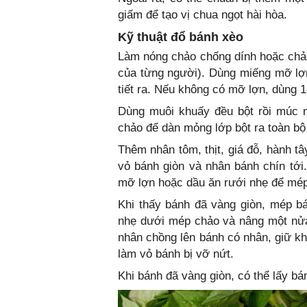
giấm để tạo vị chua ngọt hài hòa.
Kỹ thuật đổ bánh xèo
Làm nóng chảo chống dính hoặc chảo
của từng người). Dùng miếng mỡ lợ
tiết ra. Nếu không có mỡ lợn, dùng 1
Dùng muôi khuấy đều bột rồi múc m
chảo để dàn mỏng lớp bột ra toàn bộ
Thêm nhân tôm, thịt, giá đỗ, hành t
vỏ bánh giòn và nhân bánh chín tới
mỡ lợn hoặc dầu ăn rưới nhẹ để mép
Khi thấy bánh đã vàng giòn, mép bá
nhẹ dưới mép chảo và nâng một nửa
nhân chồng lên bánh có nhân, giữ k
làm vỏ bánh bị vỡ nứt.
Khi bánh đã vàng giòn, có thể lấy bán