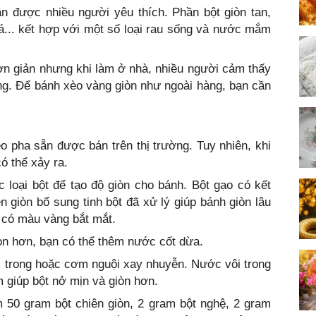
n được nhiều người yêu thích. Phần bột giòn tan,
giá... kết hợp với một số loại rau sống và nước mắm
ơn giản nhưng khi làm ở nhà, nhiều người cảm thấy
g. Để bánh xèo vàng giòn như ngoài hàng, bạn cần
o pha sẵn được bán trên thị trường. Tuy nhiên, khi
ó thể xảy ra.
loại bột để tạo độ giòn cho bánh. Bột gạo có kết
n giòn bổ sung tinh bột đã xử lý giúp bánh giòn lâu
h có màu vàng bắt mắt.
òn hơn, bạn có thể thêm nước cốt dừa.
i trong hoặc cơm nguội xay nhuyễn. Nước vôi trong
m giúp bột nở mịn và giòn hơn.
 50 gram bột chiên giòn, 2 gram bột nghệ, 2 gram