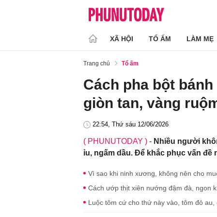
XÃ HỘI
TỔ ẤM
LÀM MẸ
Trang chủ
Tổ ấm
Cách pha bột bánh
giòn tan, vàng ruộ
22:54, Thứ sáu 12/06/2026
( PHUNUTODAY )
-
Nhiều người khôn
ỉu, ngấm dầu. Để khắc phục vấn đề 
Vì sao khi ninh xương, không nên cho muố
Cách ướp thịt xiên nướng đậm đà, ngon 
Luộc tôm cứ cho thứ này vào, tôm đỏ au, 