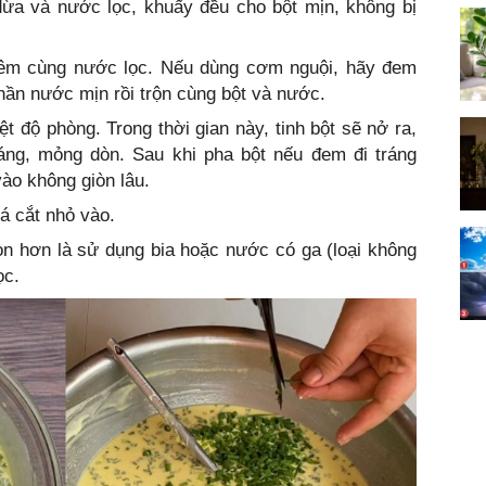
ừa và nước lọc, khuấy đều cho bột mịn, không bị
hêm cùng nước lọc. Nếu dùng cơm nguội, hãy đem
hần nước mịn rồi trộn cùng bột và nước.
t độ phòng. Trong thời gian này, tinh bột sẽ nở ra,
tráng, mỏng dòn. Sau khi pha bột nếu đem đi tráng
ào không giòn lâu.
á cắt nhỏ vào.
n hơn là sử dụng bia hoặc nước có ga (loại không
ọc.