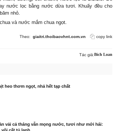
y nước lọc bằng nước dừa tươi. Khuấy đều cho
 băm nhỏ.
ồ chua và nước mắm chua ngọt.
Theo:
giaitri.thoibaovhnt.com.vn
copy link
Tác giả:
Bích Loan
hịt heo thơm ngọt, nhả hết tạp chất
n vải cả tháng vẫn mọng nước, tươi như mới hái:
vội cất tủ lạnh