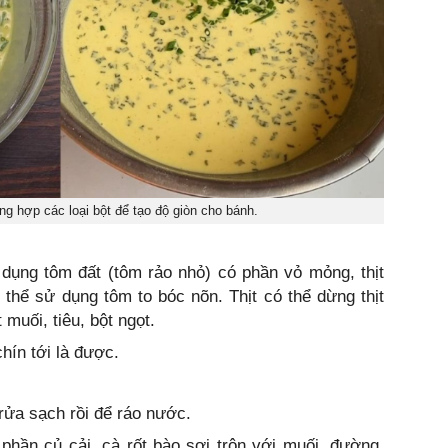
g hợp các loại bột để tạo độ giòn cho bánh.
dụng tôm đất (tôm rảo nhỏ) có phần vỏ mỏng, thịt
 thể sử dụng tôm to bóc nõn. Thịt có thể dừng thịt
muối, tiêu, bột ngọt.
hín tới là được.
rửa sạch rồi để ráo nước.
phần củ cải, cà rốt bào sợi trộn với muối, đường,