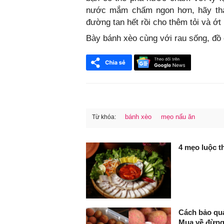
nước mắm chấm ngon hơn, hãy tha
đường tan hết rồi cho thêm tỏi và ớt
Bày bánh xèo cùng với rau sống, đ
bánh xèo
mẹo nấu ăn
Từ khóa:
FaceBook
4 mẹo luộc t
Cách bảo quả
Mua về đừng 