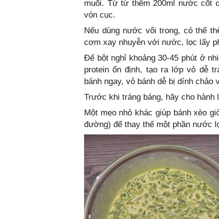
muối. Từ từ thêm 200ml nước cốt d
vón cục.
Nếu dùng nước vôi trong, có thể t
cơm xay nhuyễn với nước, lọc lấy p
Để bột nghỉ khoảng 30-45 phút ở nhiệ
protein ổn định, tạo ra lớp vỏ dễ 
bánh ngay, vỏ bánh dễ bị dính chảo v
Trước khi tráng báng, hãy cho hành l
Một mẹo nhỏ khác giúp bánh xèo giò
đường) để thay thế một phần nước l