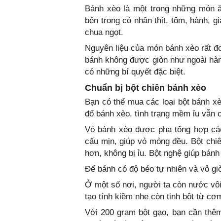
Bánh xèo là một trong những món ă
bên trong có nhân thịt, tôm, hành, 
chua ngọt.
Nguyên liệu của món bánh xèo rất đ
bánh không được giòn như ngoài hàn
có những bí quyết đặc biệt.
Chuẩn bị bột chiên bánh xèo
Bạn có thể mua các loại bột bánh xè
đổ bánh xèo, tình trạng mềm ỉu vẫn c
Vỏ bánh xèo được pha tổng hợp các 
cấu mịn, giúp vỏ mỏng đều. Bột chiê
hơn, không bị ỉu. Bột nghệ giúp bán
Để bánh có độ béo tự nhiên và vỏ gi
Ở một số nơi, người ta còn nước vô
tạo tính kiềm nhẹ còn tinh bột từ cơ
Với 200 gram bột gạo, bạn cần thêm