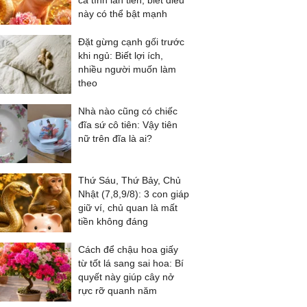
cả tình lẫn tiền, biết điều
này có thể bật mạnh
Đặt gừng cạnh gối trước
khi ngủ: Biết lợi ích,
nhiều người muốn làm
theo
Nhà nào cũng có chiếc
đĩa sứ cô tiên: Vậy tiên
nữ trên đĩa là ai?
Thứ Sáu, Thứ Bảy, Chủ
Nhật (7,8,9/8): 3 con giáp
giữ ví, chủ quan là mất
tiền không đáng
Cách để chậu hoa giấy
từ tốt lá sang sai hoa: Bí
quyết này giúp cây nở
rực rỡ quanh năm