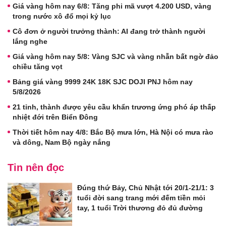
Giá vàng hôm nay 6/8: Tăng phi mã vượt 4.200 USD, vàng
trong nước xô đổ mọi kỷ lục
Cô đơn ở người trưởng thành: AI đang trở thành người
lắng nghe
Giá vàng hôm nay 5/8: Vàng SJC và vàng nhẫn bất ngờ đảo
chiều tăng vọt
Bảng giá vàng 9999 24K 18K SJC DOJI PNJ hôm nay
5/8/2026
21 tỉnh, thành được yêu cầu khẩn trương ứng phó áp thấp
nhiệt đới trên Biển Đông
Thời tiết hôm nay 4/8: Bắc Bộ mưa lớn, Hà Nội có mưa rào
và dông, Nam Bộ ngày nắng
Tin nên đọc
Đúng thứ Bảy, Chủ Nhật tới 20/1-21/1: 3
tuổi đời sang trang mới đếm tiền mỏi
tay, 1 tuổi Trời thương đỏ đủ đường