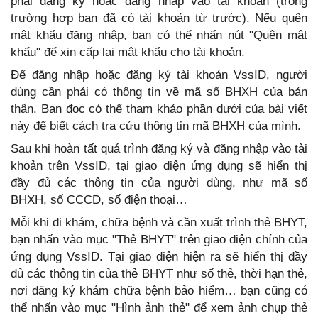
phải đăng ký hoặc đăng nhập vào tài khoản (trong
trường hợp bạn đã có tài khoản từ trước). Nếu quên
mật khẩu đăng nhập, bạn có thể nhấn nút "Quên mật
khẩu" để xin cấp lại mật khẩu cho tài khoản.
Để đăng nhập hoặc đăng ký tài khoản VssID, người
dùng cần phải có thông tin về mã số BHXH của bản
thân. Bạn đọc có thể tham khảo phần dưới của bài viết
này để biết cách tra cứu thông tin mã BHXH của mình.
Sau khi hoàn tất quá trình đăng ký và đăng nhập vào tài
khoản trên VssID, tại giao diện ứng dụng sẽ hiển thị
đầy đủ các thông tin của người dùng, như mã số
BHXH, số CCCD, số điện thoại…
Mỗi khi đi khám, chữa bệnh và cần xuất trình thẻ BHYT,
bạn nhấn vào mục "Thẻ BHYT" trên giao diện chính của
ứng dụng VssID. Tại giao diện hiện ra sẽ hiển thị đầy
đủ các thông tin của thẻ BHYT như số thẻ, thời hạn thẻ,
nơi đăng ký khám chữa bệnh bảo hiểm… bạn cũng có
thể nhấn vào mục "Hình ảnh thẻ" để xem ảnh chụp thẻ