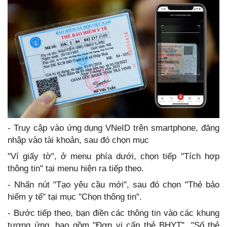
- Truy cập vào ứng dụng VNeID trên smartphone, đăng
nhập vào tài khoản, sau đó chọn mục
"Ví giấy tờ", ở menu phía dưới, chọn tiếp "Tích hợp
thông tin" tại menu hiện ra tiếp theo.
- Nhấn nút "Tạo yêu cầu mới", sau đó chọn "Thẻ bảo
hiểm y tế" tại mục "Chọn thông tin".
- Bước tiếp theo, bạn điền các thông tin vào các khung
tương ứng, bao gồm "Đơn vị cấp thẻ BHYT", "Số thẻ