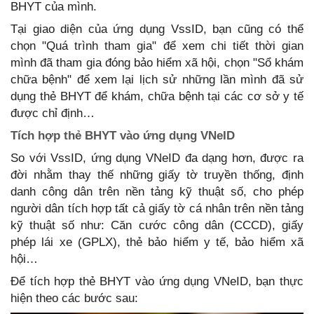
BHYT của mình.
Tại giao diện của ứng dụng VssID, bạn cũng có thể
chọn "Quá trình tham gia" để xem chi tiết thời gian
mình đã tham gia đóng bảo hiểm xã hội, chọn "Sổ khám
chữa bệnh" để xem lại lịch sử những lần mình đã sử
dụng thẻ BHYT để khám, chữa bệnh tại các cơ sở y tế
được chỉ định…
Tích hợp thẻ BHYT vào ứng dụng VNeID
So với VssID, ứng dụng VNeID đa dạng hơn, được ra
đời nhằm thay thế những giấy tờ truyền thống, định
danh công dân trên nền tảng kỹ thuật số, cho phép
người dân tích hợp tất cả giấy tờ cá nhân trên nền tảng
kỹ thuật số như: Căn cước công dân (CCCD), giấy
phép lái xe (GPLX), thẻ bảo hiểm y tế, bảo hiểm xã
hội…
Để tích hợp thẻ BHYT vào ứng dụng VNeID, bạn thực
hiện theo các bước sau: