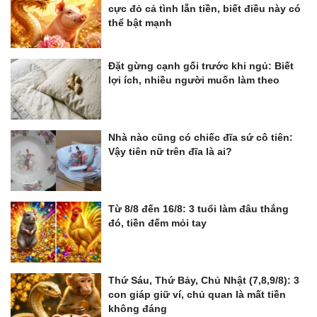
cực đỏ cả tình lẫn tiền, biết điều này có
thể bật mạnh
Đặt gừng cạnh gối trước khi ngủ: Biết
lợi ích, nhiều người muốn làm theo
Nhà nào cũng có chiếc đĩa sứ cô tiên:
Vậy tiên nữ trên đĩa là ai?
Từ 8/8 đến 16/8: 3 tuổi làm đâu thắng
đó, tiền đếm mỏi tay
Thứ Sáu, Thứ Bảy, Chủ Nhật (7,8,9/8): 3
con giáp giữ ví, chủ quan là mất tiền
không đáng