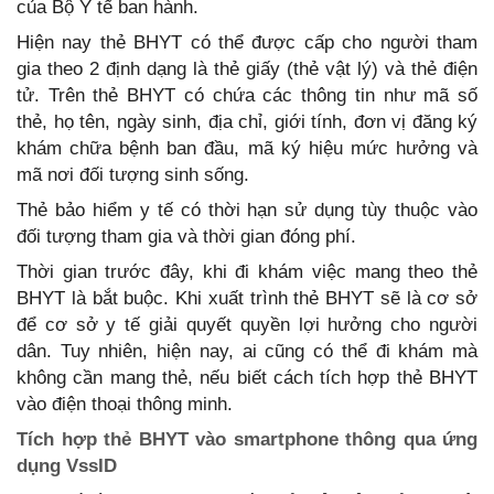
của Bộ Y tế ban hành.
Hiện nay thẻ BHYT có thể được cấp cho người tham
gia theo 2 định dạng là thẻ giấy (thẻ vật lý) và thẻ điện
tử. Trên thẻ BHYT có chứa các thông tin như mã số
thẻ, họ tên, ngày sinh, địa chỉ, giới tính, đơn vị đăng ký
khám chữa bệnh ban đầu, mã ký hiệu mức hưởng và
mã nơi đối tượng sinh sống.
Thẻ bảo hiểm y tế có thời hạn sử dụng tùy thuộc vào
đối tượng tham gia và thời gian đóng phí.
Thời gian trước đây, khi đi khám việc mang theo thẻ
BHYT là bắt buộc. Khi xuất trình thẻ BHYT sẽ là cơ sở
để cơ sở y tế giải quyết quyền lợi hưởng cho người
dân. Tuy nhiên, hiện nay, ai cũng có thể đi khám mà
không cần mang thẻ, nếu biết cách tích hợp thẻ BHYT
vào điện thoại thông minh.
Tích hợp thẻ BHYT vào smartphone thông qua ứng
dụng VssID