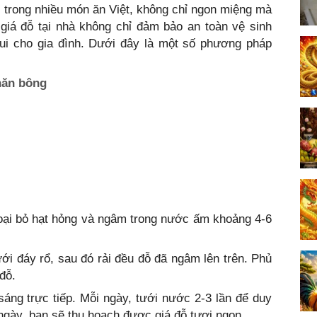
c trong nhiều món ăn Việt, không chỉ ngon miệng mà
 giá đỗ tại nhà không chỉ đảm bảo an toàn vệ sinh
i cho gia đình. Dưới đây là một số phương pháp
hăn bông
oại bỏ hạt hỏng và ngâm trong nước ấm khoảng 4-6
ới đáy rổ, sau đó rải đều đỗ đã ngâm lên trên. Phủ
đỗ.
 sáng trực tiếp. Mỗi ngày, tưới nước 2-3 lần để duy
ngày, bạn sẽ thu hoạch được giá đỗ tươi ngon.