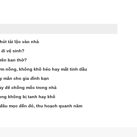
hút tài lộc vào nhà
đi vệ sinh?
trên ban thờ?
m nồng, không khô héo hay mất tinh dầu
ay mắn cho gia đình bạn
ày để chống mốc trong nhà
ng không bị tanh hay khô
ến đâu mọc đến đó, thu hoạch quanh năm