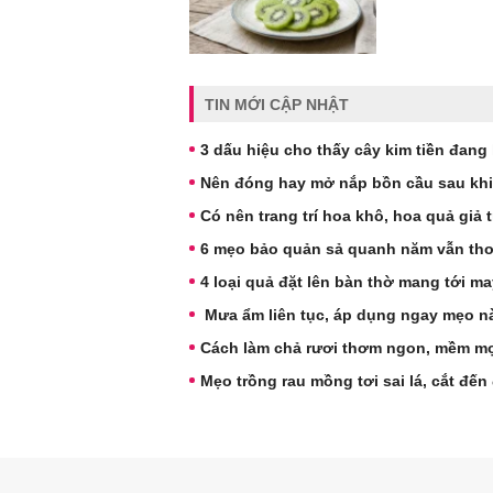
TIN MỚI CẬP NHẬT
3 dấu hiệu cho thấy cây kim tiền đang 
Nên đóng hay mở nắp bồn cầu sau khi 
Có nên trang trí hoa khô, hoa quả giả 
6 mẹo bảo quản sả quanh năm vẫn thơ
4 loại quả đặt lên bàn thờ mang tới m
Mưa ẩm liên tục, áp dụng ngay mẹo n
Cách làm chả rươi thơm ngon, mềm mọ
Mẹo trồng rau mồng tơi sai lá, cắt đ