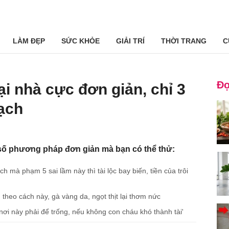
LÀM ĐẸP
SỨC KHỎE
GIẢI TRÍ
THỜI TRANG
C
Đọ
ại nhà cực đơn giản, chỉ 3
ạch
số phương pháp đơn giản mà bạn có thể thử:
h mà phạm 5 sai lầm này thì tài lộc bay biến, tiền của trôi
 theo cách này, gà vàng da, ngọt thịt lại thơm nức
nơi này phải để trống, nếu không con cháu khó thành tài'