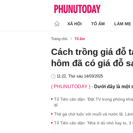
XÃ HỘI
TỔ ẤM
LÀM MẸ
Trang chủ
Tổ ấm
Cách trồng giá đỗ t
hôm đã có giá đỗ s
11:22, Thứ sáu 14/03/2025
( PHUNUTODAY )
-
Dưới đây là một 
Tổ Tiên căn dặn: 'Đặt TV trong phòng khác
đi'
Thịt gà chớ luộc với muối và nước lã: Làm
Tổ Tiên căn dặn: 'Nhà ở dù nhỏ hay to, 3 