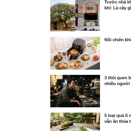
Trước nhà kh
khí: Là cây g
Nồi chiên kh
3 thói quen b
nhiều người
5 loại quả í
vẫn ăn thỏa t