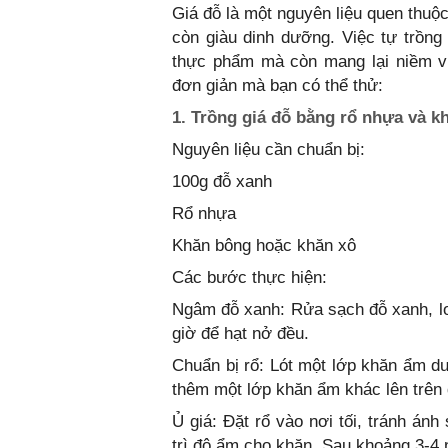
Giá đỗ là một nguyên liệu quen thuộ
còn giàu dinh dưỡng. Việc tự trồng
thực phẩm mà còn mang lại niềm vu
đơn giản mà bạn có thể thử:
1. Trồng giá đỗ bằng rổ nhựa và k
Nguyên liệu cần chuẩn bị:
100g đỗ xanh
Rổ nhựa
Khăn bông hoặc khăn xô
Các bước thực hiện:
Ngâm đỗ xanh: Rửa sạch đỗ xanh, l
giờ để hạt nở đều.
Chuẩn bị rổ: Lót một lớp khăn ẩm dư
thêm một lớp khăn ẩm khác lên trên 
Ủ giá: Đặt rổ vào nơi tối, tránh ánh
trì độ ẩm cho khăn. Sau khoảng 3-4 