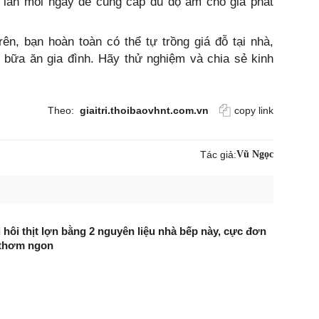
lần mỗi ngày để cung cấp đủ độ ẩm cho giá phát
n, bạn hoàn toàn có thể tự trồng giá đỗ tại nhà,
 bữa ăn gia đình. Hãy thử nghiệm và chia sẻ kinh
Theo:
giaitri.thoibaovhnt.com.vn
copy link
Tác giả:
Vũ Ngọc
hôi thịt lợn bằng 2 nguyên liệu nhà bếp này, cực đơn
t thơm ngon