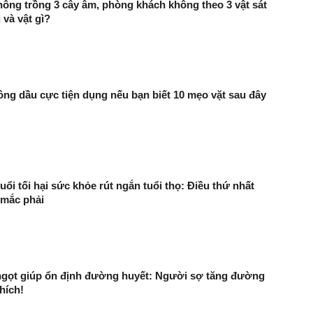
ông trồng 3 cây âm, phòng khách không theo 3 vật sát
ì và vật gì?
ông dầu cực tiện dụng nếu bạn biết 10 mẹo vặt sau đây
uổi tối hại sức khỏe rút ngắn tuổi thọ: Điều thứ nhất
 mắc phải
t ngọt giúp ổn định đường huyết: Người sợ tăng đường
hích!