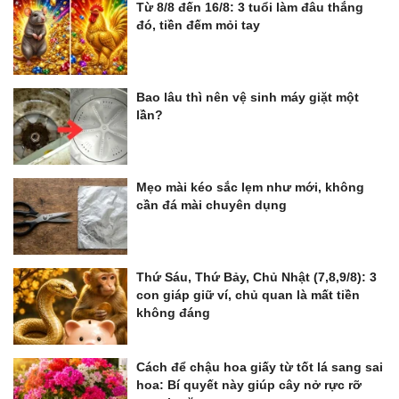
Từ 8/8 đến 16/8: 3 tuổi làm đâu thắng
đó, tiền đếm mỏi tay
Bao lâu thì nên vệ sinh máy giặt một
lần?
Mẹo mài kéo sắc lẹm như mới, không
cần đá mài chuyên dụng
Thứ Sáu, Thứ Bảy, Chủ Nhật (7,8,9/8): 3
con giáp giữ ví, chủ quan là mất tiền
không đáng
Cách để chậu hoa giấy từ tốt lá sang sai
hoa: Bí quyết này giúp cây nở rực rỡ