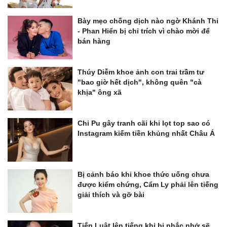
Bày mẹo chống dịch nào ngờ Khánh Thi
- Phan Hiển bị chỉ trích vì chào mời để
bán hàng
Thúy Diễm khoe ảnh con trai trầm tư
"bao giờ hết dịch", không quên "cà
khịa" ông xã
Chi Pu gây tranh cãi khi lọt top sao có
Instagram kiếm tiền khủng nhất Châu Á
Bị cảnh báo khi khoe thức uống chưa
được kiểm chứng, Cẩm Ly phải lên tiếng
giải thích và gỡ bài
Tiến Luật lên tiếng khi bị nhắc nhở sẽ