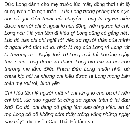
Đức Long dành cho mẹ trước lúc mất, đồng thời tiết lộ
di nguyện của bạn thân.
"Lúc Long trong phòng tích cực
chị có gọi điện thoại nói chuyện. Long là người hiểu
được mẹ với chị ở ngoài lo nên động viên ngược lại chị.
Long nói: 'Hà yên tâm đi kiểu gì Long cũng cố gắng hết'.
Lúc đó bạn chị chỉ nghĩ tới việc sợ người thân của mình
ở ngoài khổ tâm và lo, nhất là mẹ của Long vì Long rất
là thương mẹ. Ngày thứ 10 Long mất thì khoảng ngày
thứ 7 mẹ Long được vô thăm. Long ôm mẹ và nói con
thương mẹ lắm. Điều Phạm Đức Long muốn nhất dù
chưa kịp nói ra nhưng chị hiểu được là Long mong bản
thân mẹ vui vẻ, bình yên.
Chị hiểu tâm lý người mất vì chị từng lo cho ba chị nên
chị biết, lúc nào người ta cũng sợ người thân ở lại đau
khổ. Do đó, chị đang cố gắng làm sao động viên, an ủi
mẹ Long để cô không cảm thấy trống vắng những ngày
sau này"
, diễn viên Cao Thái Hà tâm sự.