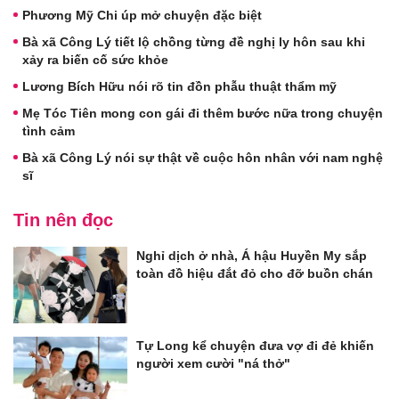
Phương Mỹ Chi úp mở chuyện đặc biệt
Bà xã Công Lý tiết lộ chồng từng đề nghị ly hôn sau khi
xảy ra biến cố sức khỏe
Lương Bích Hữu nói rõ tin đồn phẫu thuật thẩm mỹ
Mẹ Tóc Tiên mong con gái đi thêm bước nữa trong chuyện
tình cảm
Bà xã Công Lý nói sự thật về cuộc hôn nhân với nam nghệ
sĩ
Tin nên đọc
Nghỉ dịch ở nhà, Á hậu Huyền My sắp
toàn đồ hiệu đắt đỏ cho đỡ buồn chán
Tự Long kể chuyện đưa vợ đi đẻ khiến
người xem cười "ná thở"