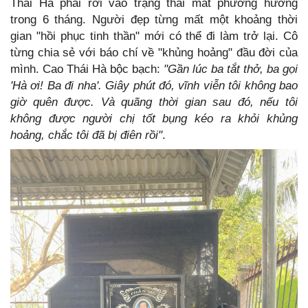
Thái Hà phải rơi vào trạng thái mất phương hướng
trong 6 tháng. Người đẹp từng mất một khoảng thời
gian "hồi phục tinh thần" mới có thể đi làm trở lại. Cô
từng chia sẻ với báo chí về "khủng hoảng" đầu đời của
mình. Cao Thái Hà bộc bạch:
"Gần lúc ba tắt thở, ba gọi
'Hà ơi! Ba đi nha'. Giây phút đó, vĩnh viễn tôi không bao
giờ quên được. Và quãng thời gian sau đó, nếu tôi
không được người chị tốt bụng kéo ra khỏi khủng
hoảng, chắc tôi đã bị điên rồi"
.