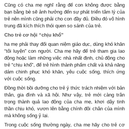
Cũng có cha mẹ nghĩ rằng để con không được bằng
bạn bằng bè sẽ ảnh hưởng đến sự phát triển tâm lý của
trẻ nên mình cũng phải cho con đầy đủ. Điều đó vô hình
trung đã kích thích thói quen so sánh của trẻ.
Cho trẻ cơ hội “chịu khổ”
ha mẹ phải thay đổi quan niệm giáo dục, dùng khó khăn
“tôi luyện” con người. Cha mẹ hãy để trẻ tham gia lao
động hoặc làm những việc nhà nhất định, chủ động cho
trẻ “chịu khổ”, để trẻ hình thành phẩm chất và khả năng
dám chinh phục khó khăn, yêu cuộc sống, thích ứng
với cuộc sống.
Đồng thời bồi dưỡng cho trẻ ý thức trách nhiệm với bản
thân, gia đình và xã hội. Như vậy, trẻ mới càng trân
trọng thành quả lao động của cha mẹ, khơi dậy tinh
thần chịu khó, vươn lên bằng chính đôi chân của mình
mà không sống ỷ lại.
Trong cuộc sống thường ngày, cha mẹ hãy cho trẻ cơ