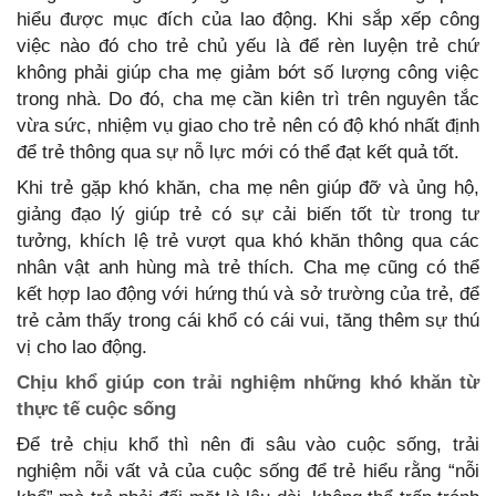
hiểu được mục đích của lao động. Khi sắp xếp công
việc nào đó cho trẻ chủ yếu là để rèn luyện trẻ chứ
không phải giúp cha mẹ giảm bớt số lượng công việc
trong nhà. Do đó, cha mẹ cần kiên trì trên nguyên tắc
vừa sức, nhiệm vụ giao cho trẻ nên có độ khó nhất định
để trẻ thông qua sự nỗ lực mới có thể đạt kết quả tốt.
Khi trẻ gặp khó khăn, cha mẹ nên giúp đỡ và ủng hộ,
giảng đạo lý giúp trẻ có sự cải biến tốt từ trong tư
tưởng, khích lệ trẻ vượt qua khó khăn thông qua các
nhân vật anh hùng mà trẻ thích. Cha mẹ cũng có thể
kết hợp lao động với hứng thú và sở trường của trẻ, để
trẻ cảm thấy trong cái khổ có cái vui, tăng thêm sự thú
vị cho lao động.
Chịu khổ giúp con trải nghiệm những khó khăn từ
thực tế cuộc sống
Để trẻ chịu khổ thì nên đi sâu vào cuộc sống, trải
nghiệm nỗi vất vả của cuộc sống để trẻ hiểu rằng “nỗi