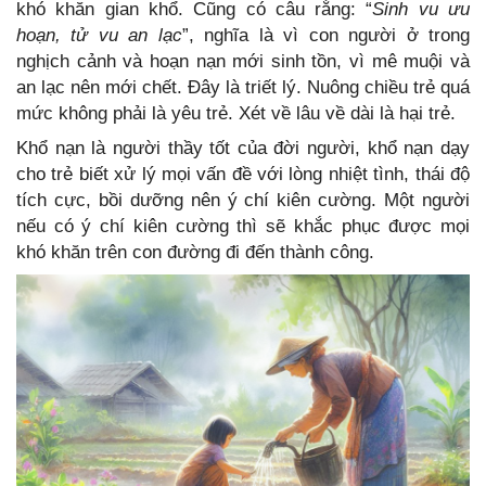
khó khăn gian khổ. Cũng có câu rằng: “
Sinh vu ưu
hoạn, tử vu an lạc
”, nghĩa là vì con người ở trong
nghịch cảnh và hoạn nạn mới sinh tồn, vì mê muội và
an lạc nên mới chết. Đây là triết lý. Nuông chiều trẻ quá
mức không phải là yêu trẻ. Xét về lâu về dài là hại trẻ.
Khổ nạn là người thầy tốt của đời người, khổ nạn dạy
cho trẻ biết xử lý mọi vấn đề với lòng nhiệt tình, thái độ
tích cực, bồi dưỡng nên ý chí kiên cường. Một người
nếu có ý chí kiên cường thì sẽ khắc phục được mọi
khó khăn trên con đường đi đến thành công.