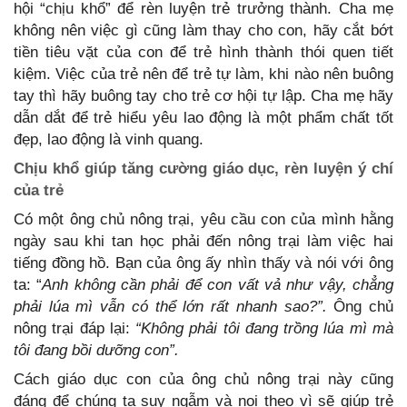
hội “chịu khổ” để rèn luyện trẻ trưởng thành. Cha mẹ
không nên việc gì cũng làm thay cho con, hãy cắt bớt
tiền tiêu vặt của con để trẻ hình thành thói quen tiết
kiệm. Việc của trẻ nên để trẻ tự làm, khi nào nên buông
tay thì hãy buông tay cho trẻ cơ hội tự lập. Cha mẹ hãy
dẫn dắt để trẻ hiểu yêu lao động là một phẩm chất tốt
đẹp, lao động là vinh quang.
Chịu khổ giúp tăng cường giáo dục, rèn luyện ý chí
của trẻ
Có một ông chủ nông trại, yêu cầu con của mình hằng
ngày sau khi tan học phải đến nông trại làm việc hai
tiếng đồng hồ. Bạn của ông ấy nhìn thấy và nói với ông
ta: “
Anh không cần phải để con vất vả như vậy, chẳng
phải lúa mì vẫn có thể lớn rất nhanh sao?”.
Ông chủ
nông trại đáp lại:
“Không phải tôi đang trồng lúa mì mà
tôi đang bồi dưỡng con”.
Cách giáo dục con của ông chủ nông trại này cũng
đáng để chúng ta suy ngẫm và noi theo vì sẽ giúp trẻ