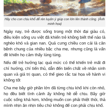
Hãy cho con chịu khổ để rèn luyện ý giúp con lớn lên thành công. (Ảnh
minh họa)
Ngày nay, trẻ được sống trong một thời đại giàu có,
điều kiện sống ưu việt đã khiến trẻ không biết thế nào là
nghèo khó và gian nan. Quá cưng chiều con cái là căn
bệnh chung của nhiều bậc cha mẹ, nhưng cũng là vấn
đề khiến họ cảm thấy lúng túng.
Nếu để trẻ hưởng lạc quá mức có thể khiến trẻ mất đi
chí hướng, chí tiến thủ, dẫn đến biến chất về nhân sinh
quan và giá trị quan, có thể gieo rắc tai họa về hành vi
không tốt
Cha mẹ bây giờ phần lớn đã từng chịu khổ khi còn nhỏ,
họ đều biết tình cảnh ấy không hề dễ chịu. Bây giờ
cuộc sống khá hơn, không muốn con phải thiệt thòi, thà
mình nhịn ăn nhịn tiêu chứ không để con phải chịu khổ.