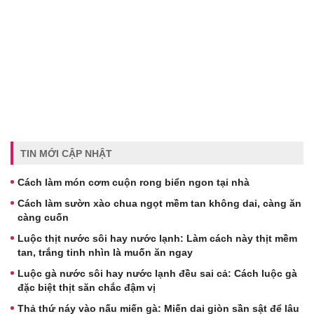
TIN MỚI CẬP NHẬT
Cách làm món cơm cuộn rong biển ngon tại nhà
Cách làm sườn xào chua ngọt mềm tan không dai, càng ăn
càng cuốn
Luộc thịt nước sôi hay nước lạnh: Làm cách này thịt mềm
tan, trắng tinh nhìn là muốn ăn ngay
Luộc gà nước sôi hay nước lạnh đều sai cả: Cách luộc gà
đặc biệt thịt săn chắc đậm vị
Thả thứ náy vào nấu miến gà: Miến dai giòn sần sật để lâu