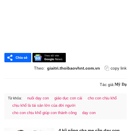
Theo:
giaitri.thoibaovhnt.com.vn
copy link
Tác giả:
Mỹ Dạ
nuôi dạy con
giáo dục con cái
cho con chịu khổ
Từ khóa:
chịu khổ là tài sản lớn của đời người
cho con chịu khổ giúp con thành công
dạy con
4 kỹ năng cha mẹ cần dạy con