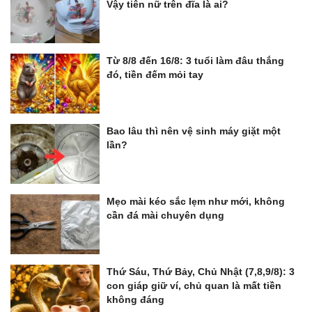
Vậy tiên nữ trên đĩa là ai?
Từ 8/8 đến 16/8: 3 tuổi làm đâu thắng
đó, tiền đếm mỏi tay
Bao lâu thì nên vệ sinh máy giặt một
lần?
Mẹo mài kéo sắc lẹm như mới, không
cần đá mài chuyên dụng
Thứ Sáu, Thứ Bảy, Chủ Nhật (7,8,9/8): 3
con giáp giữ ví, chủ quan là mất tiền
không đáng