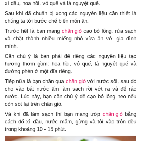
xì dầu, hoa hồi, vỏ quế và lá nguyệt quế.
Sau khi đã chuẩn bị xong các nguyên liệu cần thiết là
chúng ta tới bước chế biến món ăn.
Trước hết là bạn mang
chân giò
cạo bỏ lông, rửa sạch
và chặt thành nhiều miếng nhỏ vừa ăn với gia đình
mình.
Cần chú ý là bạn phải để riêng các nguyên liệu tạo
hương thơm gồm: hoa hồi, vỏ quế, lá nguyệt quế và
đường phèn ở một đĩa riêng.
Tiếp nữa là bạn chần qua
chân giò
với nước sôi, sau đó
cho vào bát nước ấm làm sạch rồi vớt ra và để ráo
nước. Lúc này, bạn cần chú ý để cạo bỏ lông heo nếu
còn sót lại trên chân giò.
Và khi đã làm sạch thì bạn mang ướp
chân giò
bằng
cách đổ xì dầu, nước mắm, gừng và tỏi vào trộn đều
trong khoảng 10 - 15 phút.