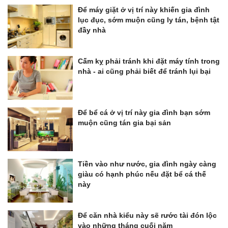
Để máy giặt ở vị trí này khiến gia đình
lục đục, sớm muộn cũng ly tán, bệnh tật
đầy nhà
Cấm kỵ phải tránh khi đặt máy tính trong
nhà - ai cũng phải biết để tránh lụi bại
Để bể cá ở vị trí này gia đình bạn sớm
muộn cũng tán gia bại sản
Tiền vào như nước, gia đình ngày càng
giàu có hạnh phúc nếu đặt bể cá thế
này
Để căn nhà kiểu này sẽ rước tài đón lộc
vào những tháng cuối năm