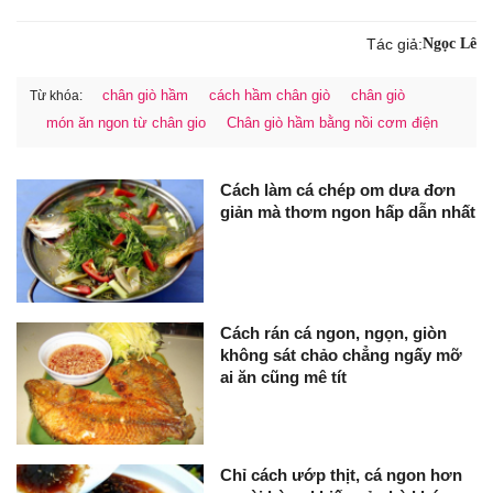
Tác giả:
Ngọc Lê
chân giò hầm
cách hầm chân giò
chân giò
Từ khóa:
món ăn ngon từ chân gio
Chân giò hầm bằng nồi cơm điện
Cách làm cá chép om dưa đơn
giản mà thơm ngon hấp dẫn nhất
Cách rán cá ngon, ngọn, giòn
không sát chảo chẳng ngấy mỡ
ai ăn cũng mê tít
Chỉ cách ướp thịt, cá ngon hơn