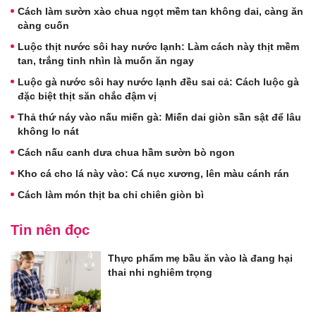
Cách làm sườn xào chua ngọt mềm tan không dai, càng ăn
càng cuốn
Luộc thịt nước sôi hay nước lạnh: Làm cách này thịt mềm
tan, trắng tinh nhìn là muốn ăn ngay
Luộc gà nước sôi hay nước lạnh đều sai cả: Cách luộc gà
đặc biệt thịt săn chắc đậm vị
Thả thứ náy vào nấu miến gà: Miến dai giòn sần sật để lâu
không lo nát
Cách nấu canh dưa chua hầm sườn bò ngon
Kho cá cho lá này vào: Cá nục xương, lên màu cánh rán
Cách làm món thịt ba chỉ chiên giòn bì
Tin nên đọc
Thực phẩm mẹ bầu ăn vào là đang hại
thai nhi nghiêm trọng