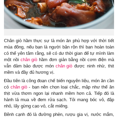
Chân giò hầm thực sự là món ăn phù hợp với thời tiết
mùa đông, nếu bạn là người bận rộn thì bạn hoàn toàn
có thể yên tâm rằng, sẽ có dư thời gian để tự mình làm
một nồi
chân giò
hầm đơn giản bằng nồi cơm điện mà
vẫn đảm bảo được món
chân giò
được ninh nhừ, thịt
mềm và đầy đủ hương vị.
Đầu tiên là công đoạn chế biến nguyên liệu, món ăn cần
có
chân giò
- bạn nên chọn loại chắc, mập như thế ăn
thịt vừa thơm ngon lại nhanh mềm hơn cả. Tiếp đó là
hành lá mua về đem rửa sạch. Tỏi mang bóc vỏ, đập
nhỏ, lấy gừng cạo vỏ, cắt miếng.
Bênh cạnh đó là đường phèn, rượu gia vị, nước mắm,