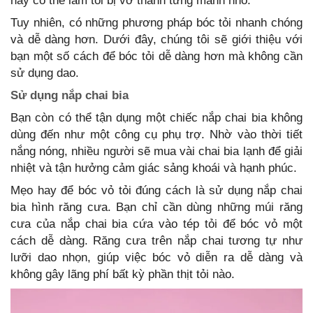
này có thể làm tỏi bị vỡ thành từng mảnh nhỏ.
Tuy nhiên, có những phương pháp bóc tỏi nhanh chóng
và dễ dàng hơn. Dưới đây, chúng tôi sẽ giới thiệu với
bạn một số cách để bóc tỏi dễ dàng hơn mà không cần
sử dụng dao.
Sử dụng nắp chai bia
Bạn còn có thể tận dụng một chiếc nắp chai bia không
dùng đến như một công cụ phụ trợ. Nhờ vào thời tiết
nắng nóng, nhiều người sẽ mua vài chai bia lạnh để giải
nhiệt và tận hưởng cảm giác sảng khoái và hạnh phúc.
Mẹo hay để bóc vỏ tỏi đúng cách là sử dụng nắp chai
bia hình răng cưa. Bạn chỉ cần dùng những múi răng
cưa của nắp chai bia cứa vào tép tỏi để bóc vỏ một
cách dễ dàng. Răng cưa trên nắp chai tương tự như
lưỡi dao nhọn, giúp việc bóc vỏ diễn ra dễ dàng và
không gây lãng phí bất kỳ phần thịt tỏi nào.