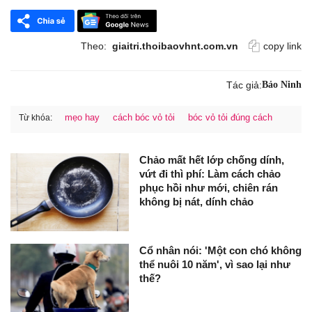
Theo:
giaitri.thoibaovhnt.com.vn
copy link
Tác giả:
Bảo Ninh
mẹo hay
cách bóc vỏ tỏi
bóc vỏ tỏi đúng cách
Từ khóa:
Chảo mất hết lớp chống dính,
vứt đi thì phí: Làm cách chảo
phục hồi như mới, chiên rán
không bị nát, dính chảo
Cổ nhân nói: 'Một con chó không
thể nuôi 10 năm', vì sao lại như
thế?