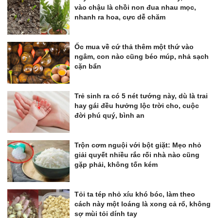
vào chậu là chồi non đua nhau mọc,
nhanh ra hoa, cực dễ chăm
Ốc mua về cứ thả thêm một thứ vào
ngâm, con nào cũng béo múp, nhả sạch
cặn bẩn
Trẻ sinh ra có 5 nét tướng này, dù là trai
hay gái đều hưởng lộc trời cho, cuộc
đời phú quý, bình an
Trộn cơm nguội với bột giặt: Mẹo nhỏ
giải quyết nhiều rắc rối nhà nào cũng
gặp phải, không tốn kém
Tỏi ta tép nhỏ xíu khó bóc, làm theo
cách này một loáng là xong cả rổ, không
sợ mùi tỏi dính tay