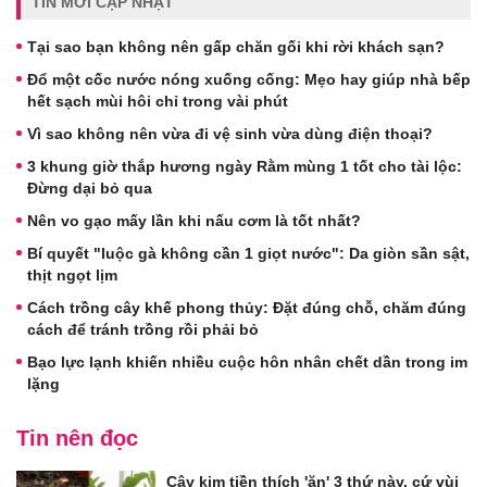
TIN MỚI CẬP NHẬT
Tại sao bạn không nên gấp chăn gối khi rời khách sạn?
Đổ một cốc nước nóng xuống cống: Mẹo hay giúp nhà bếp
hết sạch mùi hôi chỉ trong vài phút
Vì sao không nên vừa đi vệ sinh vừa dùng điện thoại?
3 khung giờ thắp hương ngày Rằm mùng 1 tốt cho tài lộc:
Đừng dại bỏ qua
Nên vo gạo mấy lần khi nấu cơm là tốt nhất?
Bí quyết "luộc gà không cần 1 giọt nước": Da giòn sần sật,
thịt ngọt lịm
Cách trồng cây khế phong thủy: Đặt đúng chỗ, chăm đúng
cách để tránh trồng rồi phải bỏ
Bạo lực lạnh khiến nhiều cuộc hôn nhân chết dần trong im
lặng
Tin nên đọc
Cây kim tiền thích 'ăn' 3 thứ này, cứ vùi