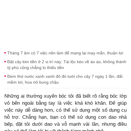
Tháng 7 âm có 7 việc nên làm để mang lại may mắn, thuận lợi
Đặt cây kim tiền ở 2 vị trí này: Tài lộc kéo về ào ào, không thành
tỷ phú cũng chẳng lo thiếu tiền
Đem thứ nước xanh xanh đỏ đỏ tưới cho cây 7 ngày 1 lần, đất
mềm tơi, hoa nở bung chậu
Những ai thường xuyên bóc tỏi đã biết rõ rằng bóc lớp
vỏ bên ngoài bằng tay là việc khá khó khăn. Để giúp
việc này dễ dàng hơn, có thể sử dụng một số dụng cụ
hỗ trợ. Chẳng hạn, bạn có thể sử dụng con dao nhà
bếp, đặt tỏi dưới dao và vỗ mạnh vài lần, nhưng điều