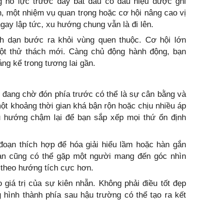
g nỗ lực trước đây bắt đầu có dấu hiệu được ghi
, một nhiệm vụ quan trọng hoặc cơ hội nâng cao vị
gay lập tức, xu hướng chung vẫn là đi lên.
h dạn bước ra khỏi vùng quen thuộc. Cơ hội lớn
ột thử thách mới. Càng chủ động hành động, bạn
ng kể trong tương lai gần.
u đang chờ đón phía trước có thể là sự cân bằng và
một khoảng thời gian khá bận rộn hoặc chịu nhiều áp
xu hướng chậm lại để bạn sắp xếp mọi thứ ổn định
 đoạn thích hợp để hóa giải hiểu lầm hoặc hàn gắn
Bạn cũng có thể gặp một người mang đến góc nhìn
 theo hướng tích cực hơn.
o giá trị của sự kiên nhẫn. Không phải điều tốt đẹp
hình thành phía sau hậu trường có thể tạo ra kết