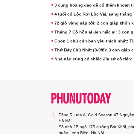
3 cung hoàng đạo dễ có thêm khoản ti
4 tuổi có Lộc Rơi Lộc Vãi, sang tháng
72 giờ vàng sắp tới: 2 con giáp khôn 
Tháng 7 Cô hồn ai đen mặc ai: 3 con g
Chọn 1 chú cún bạn yêu thích nhất: Ti
Thứ Bảy,Chủ Nhật (8-9/8): 3 con giáp c
Nhà nào cũng có chiếc đĩa sứ cô tiên: V
Tầng 5 - tòa A, Gold Season 47 Nguyễ
Hà Nội
Số nhà 2B ngõ 175 đường Bát Khối, ph
quận Long Biên, Hà Nội