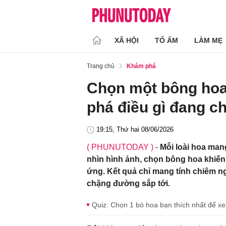
XÃ HỘI
TỔ ẤM
LÀM MẸ
Trang chủ
Khám phá
Chọn một bông hoa
phá điều gì đang c
19:15, Thứ hai 08/06/2026
( PHUNUTODAY )
-
Mỗi loài hoa man
nhìn hình ảnh, chọn bông hoa khiến 
ứng. Kết quả chỉ mang tính chiêm ng
chặng đường sắp tới.
Quiz: Chọn 1 bó hoa bạn thích nhất để xe