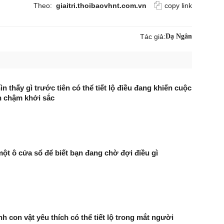
Theo:
giaitri.thoibaovhnt.com.vn
copy link
Tác giả:
Dạ Ngân
n thấy gì trước tiên có thể tiết lộ điều đang khiến cuộc
n chậm khởi sắc
ột ô cửa sổ để biết bạn đang chờ đợi điều gì
h con vật yêu thích có thể tiết lộ trong mắt người