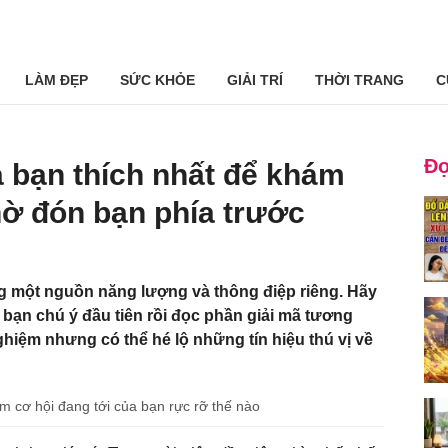
LÀM ĐẸP
SỨC KHỎE
GIẢI TRÍ
THỜI TRANG
C
Đọ
 bạn thích nhất để khám
hờ đón bạn phía trước
g một nguồn năng lượng và thông điệp riêng. Hãy
bạn chú ý đầu tiên rồi đọc phần giải mã tương
hiệm nhưng có thể hé lộ những tín hiệu thú vị về
m cơ hội đang tới của bạn rực rỡ thế nào