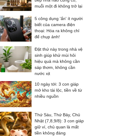
bếp nhà nào cũng có,
muỗi một đi không trở lại
5 công dụng 'ẩn' ít người
biết của camera điện
thoại: Hóa ra không chỉ
để chụp ảnh!
Đặt thứ này trong nhà vệ
sinh giúp khử mùi hôi
hiệu quả mà không cần
sáp thơm, không cần
nước xịt
10 ngày tới: 3 con giáp
mở kho tài lộc, tiền về từ
nhiều nguồn
Thứ Sáu, Thứ Bảy, Chủ
Nhật (7,8,9/8): 3 con giáp
giữ ví, chủ quan là mất
tiền không đáng