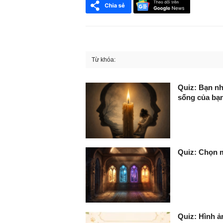
Từ khóa:
FaceBook
Quiz: Bạn nhì
sống của bạ
Quiz: Chọn m
Quiz: Hình ản