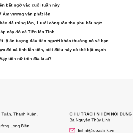
ền bất ngờ vào cuối tuần này
 7 Âm vượng vận phất lên
khéo dễ trúng lớn, 1 tuổi cónguồn thu phụ bất ngờ
iáp này đỏ cả Tiền lẫn Tình
ết lộ ấn tượng đầu tiên người khác thường có về bạn
ực đỏ cả tình lẫn tiền, biết điều này có thể bật mạnh
ậy tiên nữ trên đĩa là ai?
n Tuân, Thanh Xuân,
CHỊU TRÁCH NHIỆM NỘI DUNG
Bà Nguyễn Thùy Linh
ường Long Biên,
linhnt@ideaslink.vn