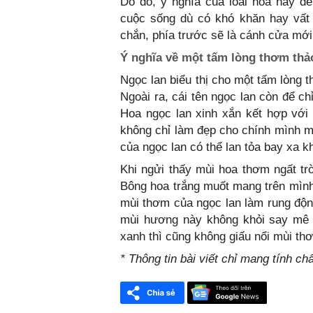
Do đó, ý nghĩa của loài hoa này đ
cuộc sống dù có khó khăn hay vất
chắn, phía trước sẽ là cánh cửa mới
Ý nghĩa về một tấm lòng thơm thả
Ngọc lan biểu thị cho một tấm lòng 
Ngoài ra, cái tên ngọc lan còn để c
Hoa ngọc lan xinh xắn kết hợp với
không chỉ làm đẹp cho chính mình m
của ngọc lan có thể lan tỏa bay xa k
Khi ngửi thấy mùi hoa thơm ngất tr
Bông hoa trắng muốt mang trên mình k
mùi thơm của ngọc lan làm rung động
mùi hương này không khỏi say mê 
xanh thì cũng không giấu nổi mùi th
* Thông tin bài viết chỉ mang tính c