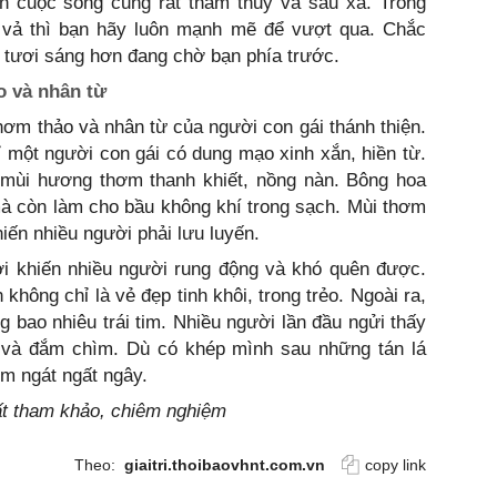
ến cuộc sống cũng rất thâm thuý và sâu xa. Trong
 vả thì bạn hãy luôn mạnh mẽ để vượt qua. Chắc
 tươi sáng hơn đang chờ bạn phía trước.
o và nhân từ
thơm thảo và nhân từ của người con gái thánh thiện.
hỉ một người con gái có dung mạo xinh xắn, hiền từ.
 mùi hương thơm thanh khiết, nồng nàn. Bông hoa
à còn làm cho bầu không khí trong sạch. Mùi thơm
hiến nhiều người phải lưu luyến.
ời khiến nhiều người rung động và khó quên được.
hông chỉ là vẻ đẹp tinh khôi, trong trẻo. Ngoài ra,
 bao nhiêu trái tim. Nhiều người lần đầu ngửi thấy
và đắm chìm. Dù có khép mình sau những tán lá
ơm ngát ngất ngây.
hất tham khảo, chiêm nghiệm
Theo:
giaitri.thoibaovhnt.com.vn
copy link