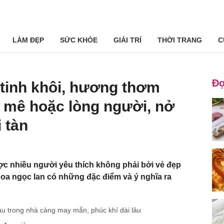
LÀM ĐẸP
SỨC KHỎE
GIẢI TRÍ
THỜI TRANG
C
Đọ
g tinh khôi, hương thơm
 mê hoặc lòng người, nở
 tàn
c nhiều người yêu thích không phải bởi vẻ đẹp
oa ngọc lan có những đặc điểm và ý nghĩa ra
âu trong nhà càng may mắn, phúc khí dài lâu