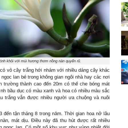
tinh khôi với mùi hương thơm nồng nàn quyến rũ.
 có vỏ cây trắng hới nhám với nhiều dáng cây khác
ngọc lan bé trong không gian ngôi nhà hay các nơi
n trường thành cao đến 20m có thể che bóng mát
hình bầu dục có màu xanh và hoa có nhiều màu sắc
u trắng vẫn được nhiều người ưa chuộng và nuôi
 đến tận tháng 8 trong năm. Thời gian hoa nở lâu
àn, mát dịu. Điều này đã thu hút được rất nhiều
g ngọc lan. Có một số khu vực như vùng nhiệt đới