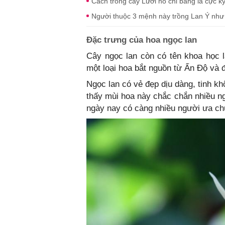
Cách trồng cây Lưỡi hổ chỉ bằng lá cực k
Người thuộc 3 mệnh này trồng Lan Ý như 
Đặc trưng của hoa ngọc lan
Cây ngọc lan còn có tên khoa học 
một loại hoa bắt nguồn từ Ấn Độ và 
Ngọc lan có vẻ đẹp dịu dàng, tinh k
thấy mùi hoa này chắc chắn nhiều n
ngày nay có càng nhiều người ưa chu