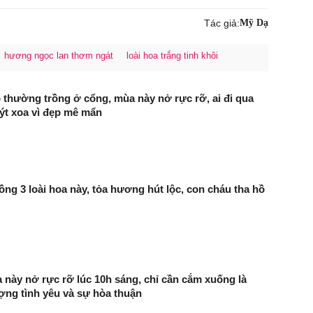
Tác giả:
Mỹ Dạ
hương ngọc lan thơm ngát
loài hoa trắng tinh khôi
eo thường trồng ở cổng, mùa này nở rực rỡ, ai đi qua
ýt xoa vì đẹp mê mẩn
ồng 3 loài hoa này, tỏa hương hút lộc, con cháu tha hồ
 này nở rực rỡ lúc 10h sáng, chỉ cần cắm xuống là
ợng tình yêu và sự hòa thuận