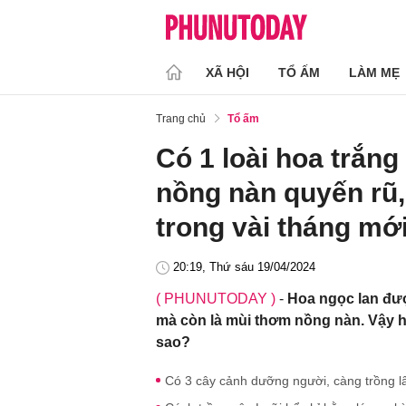
XÃ HỘI
TỔ ẤM
LÀM MẸ
Trang chủ
Tổ ấm
Có 1 loài hoa trắn
nồng nàn quyến rũ,
trong vài tháng mới
20:19, Thứ sáu 19/04/2024
( PHUNUTODAY )
-
Hoa ngọc lan đượ
mà còn là mùi thơm nồng nàn. Vậy h
sao?
Có 3 cây cảnh dưỡng người, càng trồng l