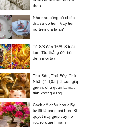
nhiều người muốn làm
theo
Nhà nào cũng có chiếc
đĩa sứ cô tiên: Vậy tiên
nữ trên đĩa là ai?
Từ 8/8 đến 16/8: 3 tuổi
làm đâu thắng đó, tiền
đếm mỏi tay
Thứ Sáu, Thứ Bảy, Chủ
Nhật (7,8,9/8): 3 con giáp
giữ ví, chủ quan là mất
tiền không đáng
Cách để chậu hoa giấy
từ tốt lá sang sai hoa: Bí
quyết này giúp cây nở
rực rỡ quanh năm