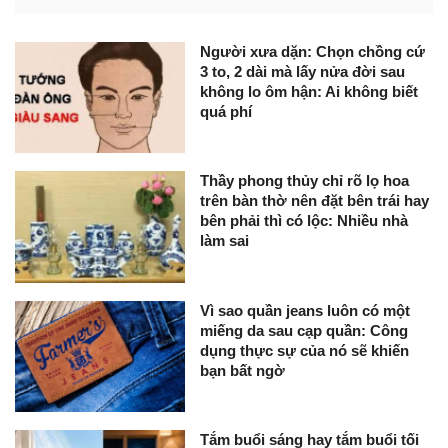
Người xưa dặn: Chọn chồng cứ
3 to, 2 dài mà lấy nửa đời sau
không lo ôm hận: Ai không biết
quá phí
Thầy phong thủy chỉ rõ lọ hoa
trên bàn thờ nên đặt bên trái hay
bên phải thì có lộc: Nhiều nhà
làm sai
Vì sao quần jeans luôn có một
miếng da sau cạp quần: Công
dụng thực sự của nó sẽ khiến
bạn bất ngờ
Tắm buổi sáng hay tắm buổi tối