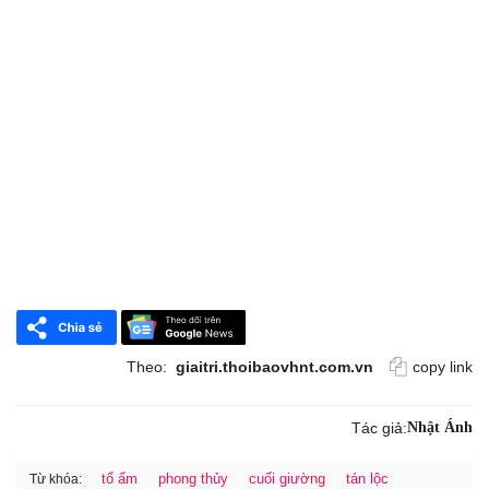
Theo:
giaitri.thoibaovhnt.com.vn
copy link
Tác giả:
Nhật Ánh
tổ ấm
phong thủy
cuối giường
tán lộc
Từ khóa: