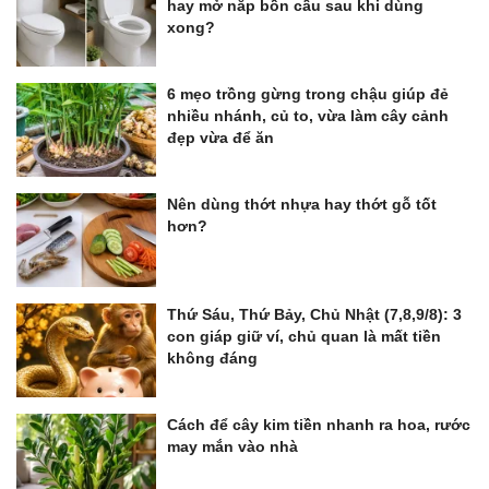
hay mở nắp bồn cầu sau khi dùng
xong?
6 mẹo trồng gừng trong chậu giúp đẻ
nhiều nhánh, củ to, vừa làm cây cảnh
đẹp vừa để ăn
Nên dùng thớt nhựa hay thớt gỗ tốt
hơn?
Thứ Sáu, Thứ Bảy, Chủ Nhật (7,8,9/8): 3
con giáp giữ ví, chủ quan là mất tiền
không đáng
Cách để cây kim tiền nhanh ra hoa, rước
may mắn vào nhà