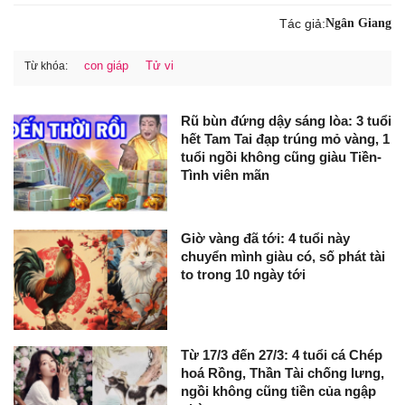
Tác giả:
Ngân Giang
con giáp
Tử vi
Từ khóa:
Rũ bùn đứng dậy sáng lòa: 3 tuổi
hết Tam Tai đạp trúng mỏ vàng, 1
tuổi ngồi không cũng giàu Tiền-
Tình viên mãn
Giờ vàng đã tới: 4 tuổi này
chuyển mình giàu có, số phát tài
to trong 10 ngày tới
Từ 17/3 đến 27/3: 4 tuổi cá Chép
hoá Rồng, Thần Tài chống lưng,
ngồi không cũng tiền của ngập