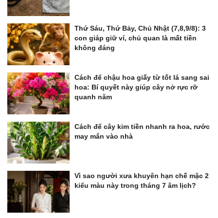
Thứ Sáu, Thứ Bảy, Chủ Nhật (7,8,9/8): 3
con giáp giữ ví, chủ quan là mất tiền
không đáng
Cách để chậu hoa giấy từ tốt lá sang sai
hoa: Bí quyết này giúp cây nở rực rỡ
quanh năm
Cách để cây kim tiền nhanh ra hoa, rước
may mắn vào nhà
Vì sao người xưa khuyên hạn chế mặc 2
kiểu màu này trong tháng 7 âm lịch?