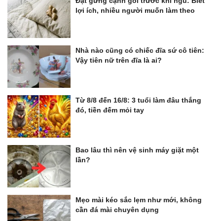
Đặt gừng cạnh gối trước khi ngủ: Biết
lợi ích, nhiều người muốn làm theo
Nhà nào cũng có chiếc đĩa sứ cô tiên:
Vậy tiên nữ trên đĩa là ai?
Từ 8/8 đến 16/8: 3 tuổi làm đâu thắng
đó, tiền đếm mỏi tay
Bao lâu thì nên vệ sinh máy giặt một
lần?
Mẹo mài kéo sắc lẹm như mới, không
cần đá mài chuyên dụng