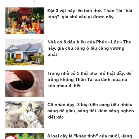
Đặt 3 vật này lên bàn thờ: Thần Tài "hài
lòng", gia chủ cầu gì được nấy
Nhà có 8 dấu hiệu của Phúc - Lộc - Thọ
này, gia chủ càng ở lâu càng vượng
phát
Trong nhà có 5 thứ phải đổ thật đầy, để
trống không Thần Tài xa lánh, của nả
kéo nhau đi hết
Cổ nhân dạy: 3 loại tiền càng tiêu nhiều
càng dễ giàu, càng tiết kiệm càng nghèo
kiết xác
8 loại cây là "khắc tinh" của muỗi, đang