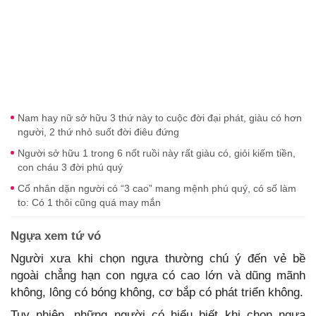
Nam hay nữ sở hữu 3 thứ này to cuộc đời đại phát, giàu có hơn
người, 2 thứ nhỏ suốt đời điêu đứng
Người sở hữu 1 trong 6 nốt ruồi này rất giàu có, giỏi kiếm tiền,
con cháu 3 đời phú quý
Cổ nhân dặn người có “3 cao” mang mệnh phú quý, có số làm
to: Có 1 thôi cũng quá may mắn
Ngựa xem tứ vó
Người xưa khi chọn ngựa thường chú ý đến vẻ bề
ngoài chẳng hạn con ngựa có cao lớn và dũng mãnh
không, lông có bóng không, cơ bắp có phát triển không.
Tuy nhiên, những người có hiểu biết khi chọn ngựa