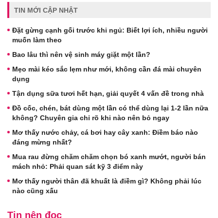
TIN MỚI CẬP NHẬT
Đặt gừng cạnh gối trước khi ngủ: Biết lợi ích, nhiều người
muốn làm theo
Bao lâu thì nên vệ sinh máy giặt một lần?
Mẹo mài kéo sắc lẹm như mới, không cần đá mài chuyên
dụng
Tận dụng sữa tươi hết hạn, giải quyết 4 vấn đề trong nhà
Đồ cốc, chén, bát dùng một lần có thể dùng lại 1-2 lần nữa
không? Chuyên gia chỉ rõ khi nào nên bỏ ngay
Mơ thấy nước chảy, cá bơi hay cây xanh: Điềm báo nào
đáng mừng nhất?
Mua rau đừng chăm chăm chọn bó xanh mướt, người bán
mách nhỏ: Phải quan sát kỹ 3 điểm này
Mơ thấy người thân đã khuất là điềm gì? Không phải lúc
nào cũng xấu
Tin nên đọc