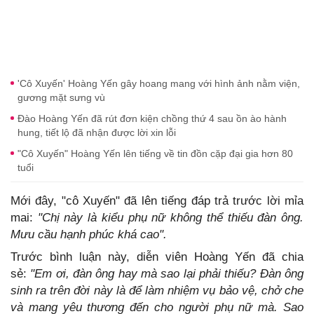
'Cô Xuyến' Hoàng Yến gây hoang mang với hình ảnh nằm viện,
gương mặt sưng vù
Đào Hoàng Yến đã rút đơn kiện chồng thứ 4 sau ồn ào hành
hung, tiết lộ đã nhận được lời xin lỗi
"Cô Xuyến" Hoàng Yến lên tiếng về tin đồn cặp đại gia hơn 80
tuổi
Mới đây, "cô Xuyến" đã lên tiếng đáp trả trước lời mỉa
mai:
"Chị này là kiểu phụ nữ không thể thiếu đàn ông.
Mưu cầu hạnh phúc khá cao".
Trước bình luận này, diễn viên Hoàng Yến đã chia
sẻ:
"Em ơi, đàn ông hay mà sao lại phải thiếu? Đàn ông
sinh ra trên đời này là để làm nhiệm vụ bảo vệ, chở che
và mang yêu thương đến cho người phụ nữ mà. Sao