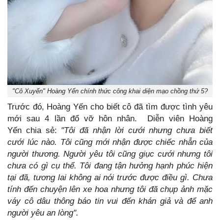
"Cô Xuyến" Hoàng Yến chính thức công khai diện mạo chồng thứ 5?
Trước đó, Hoàng Yến cho biết cô đã tìm được tình yêu
mới sau 4 lần đổ vỡ hôn nhân. Diễn viên Hoàng
Yến chia sẻ:
"Tôi đã nhận lời cưới nhưng chưa biết
cưới lúc nào. Tôi cũng mới nhận được chiếc nhẫn của
người thương. Người yêu tôi cũng giục cưới nhưng tôi
chưa có gì cụ thể. Tôi đang tận hưởng hạnh phúc hiện
tại đã, tương lai không ai nói trước được điều gì. Chưa
tính đến chuyện lên xe hoa nhưng tôi đã chụp ảnh mặc
váy cô dâu thông báo tin vui đến khán giả và để anh
người yêu an lòng".