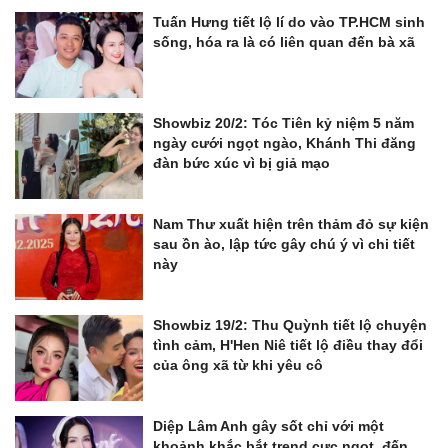
Tuấn Hưng tiết lộ lí do vào TP.HCM sinh
sống, hóa ra là có liên quan đến bà xã
Showbiz 20/2: Tóc Tiên kỷ niệm 5 năm
ngày cưới ngọt ngào, Khánh Thi đăng
đàn bức xúc vì bị giả mạo
Nam Thư xuất hiện trên thảm đỏ sự kiện
sau ồn ào, lập tức gây chú ý vì chi tiết
này
Showbiz 19/2: Thu Quỳnh tiết lộ chuyện
tình cảm, H'Hen Niê tiết lộ điều thay đổi
của ông xã từ khi yêu cô
Diệp Lâm Anh gây sốt chỉ với một
khoảnh khắc bắt trend cực ngọt, đến