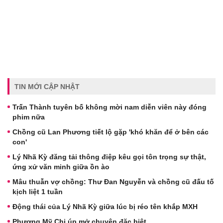
TIN MỚI CẬP NHẬT
Trấn Thành tuyên bố không mời nam diễn viên này đóng
phim nữa
Chồng cũ Lan Phương tiết lộ gặp 'khó khăn để ở bên các
con'
Lý Nhã Kỳ đăng tải thông điệp kêu gọi tôn trọng sự thật,
ứng xử văn minh giữa ồn ào
Mâu thuẫn vợ chồng: Thư Đan Nguyễn và chồng cũ đấu tố
kịch liệt 1 tuần
Động thái của Lý Nhã Kỳ giữa lúc bị réo tên khắp MXH
Phương Mỹ Chi úp mở chuyện đặc biệt