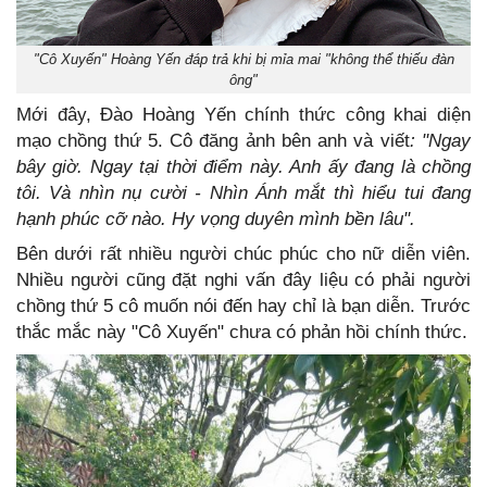
"Cô Xuyến" Hoàng Yến đáp trả khi bị mỉa mai "không thể thiếu đàn
ông"
Mới đây, Đào Hoàng Yến chính thức công khai diện
mạo chồng thứ 5. Cô đăng ảnh bên anh và viết
: "Ngay
bây giờ. Ngay tại thời điểm này. Anh ấy đang là chồng
tôi. Và nhìn nụ cười - Nhìn Ánh mắt thì hiểu tui đang
hạnh phúc cỡ nào. Hy vọng duyên mình bền lâu".
Bên dưới rất nhiều người chúc phúc cho nữ diễn viên.
Nhiều người cũng đặt nghi vấn đây liệu có phải người
chồng thứ 5 cô muốn nói đến hay chỉ là bạn diễn. Trước
thắc mắc này "Cô Xuyến" chưa có phản hồi chính thức.