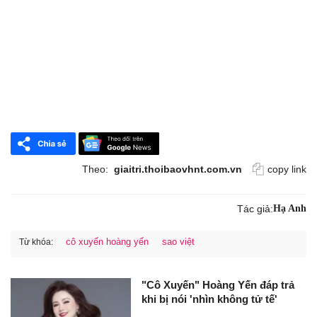
Theo:
giaitri.thoibaovhnt.com.vn
copy link
Tác giả:
Hạ Anh
cô xuyến hoàng yến
sao việt
Từ khóa:
"Cô Xuyến" Hoàng Yến đáp trả
khi bị nói 'nhìn không tử tế'