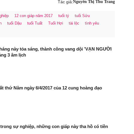
Tác giả:
Nguyễn Thị Thu Trang
ghiệp
12 con giáp năm 2017
tuổi tý
tuổi Sửu
n
tuổi Dậu
tuổi Tuất
Tuổi Hợi
tài lộc
tình yêu
tháng này tỏa sáng, thành công vang dội ’VẠN NGƯỜI
áng 3 âm lịch
ất thứ Năm ngày 6/4/2017 của 12 cung hoàng đạo
ong sự nghiệp, những con giáp này tha hồ có tiền