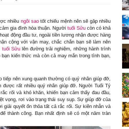
ợc nhiều
ngôi sao
tốt chiếu mệnh nên sẽ gặp nhiều
 cảm gia đình hòa thuận. Người
tuổi Sửu
còn có khả
hoạt động đầu tư, ngoài tiền lương nhận được hàng
 thận cộng với vận may, chắc chắn bạn sẽ làm nên
i
tuổi Sửu
lên đường trải nghiệm, những hành trình
ho bạn kiến thức mà còn cả may mắn trong tình bạn,
o tiếp nên xung quanh thường có quý nhân giúp đỡ,
 được rất nhiều quý nhân giúp đỡ. Người Tuổi Tý
 rắc rối và khó khăn, khiến bạn cảm thấy đau đầu,
ệt vọng, rơi vào trạng thái suy sụp. Sự giúp đỡ của
 giải quyết ổn thỏa tất cả rắc rối. Sự kiên nhẫn và
g để thành công. Bạn nhất định sẽ có một năm tràn