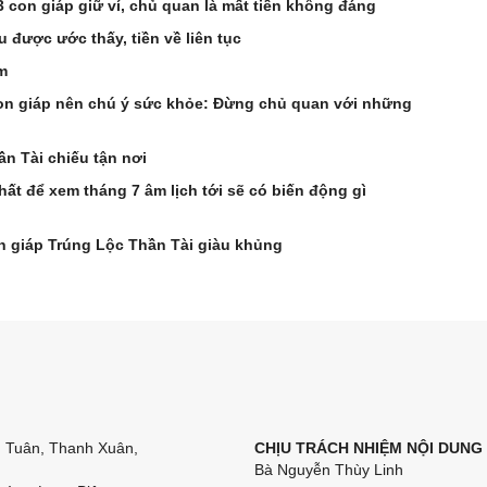
3 con giáp giữ ví, chủ quan là mất tiền không đáng
ầu được ước thấy, tiền về liên tục
m
 con giáp nên chú ý sức khỏe: Đừng chủ quan với những
n Tài chiếu tận nơi
t để xem tháng 7 âm lịch tới sẽ có biến động gì
on giáp Trúng Lộc Thần Tài giàu khủng
n Tuân, Thanh Xuân,
CHỊU TRÁCH NHIỆM NỘI DUNG
Bà Nguyễn Thùy Linh