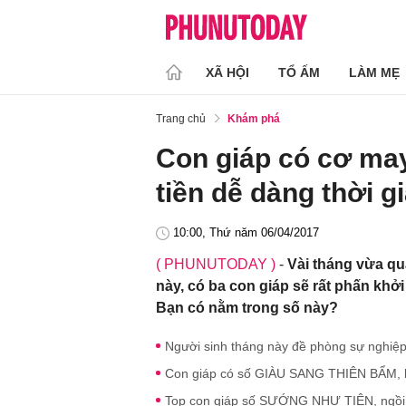
XÃ HỘI
TỔ ẤM
LÀM MẸ
Trang chủ
Khám phá
Con giáp có cơ may
tiền dễ dàng thời g
10:00, Thứ năm 06/04/2017
( PHUNUTODAY )
-
Vài tháng vừa qu
này, có ba con giáp sẽ rất phấn khởi
Bạn có nằm trong số này?
Người sinh tháng này đề phòng sự nghiệp 
Con giáp có số GIÀU SANG THIÊN BẨM, lạ
Top con giáp số SƯỚNG NHƯ TIÊN, ngồi 