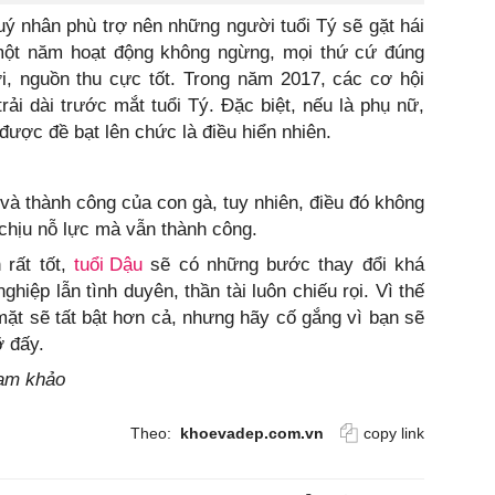
 nhân phù trợ nên những người tuổi Tý sẽ gặt hái
một năm hoạt động không ngừng, mọi thứ cứ đúng
i, nguồn thu cực tốt. Trong năm 2017, các cơ hội
rải dài trước mắt tuổi Tý. Đặc biệt, nếu là phụ nữ,
 được đề bạt lên chức là điều hiển nhiên.
 thành công của con gà, tuy nhiên, điều đó không
 chịu nỗ lực mà vẫn thành công.
 rất tốt,
tuổi Dậu
sẽ có những bước thay đổi khá
hiệp lẫn tình duyên, thần tài luôn chiếu rọi. Vì thế
mặt sẽ tất bật hơn cả, nhưng hãy cố gắng vì bạn sẽ
ỡ đấy.
ham khảo
Theo:
khoevadep.com.vn
copy link