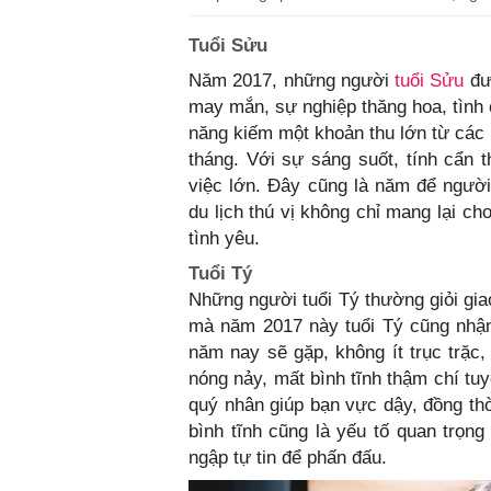
Tuổi Sửu
Năm 2017, những người
tuổi Sửu
đư
may mắn, sự nghiệp thăng hoa, tình
năng kiếm một khoản thu lớn từ các 
tháng. Với sự sáng suốt, tính cẩn
việc lớn. Đây cũng là năm để ngườ
du lịch thú vị không chỉ mang lại c
tình yêu.
Tuổi Tý
Những người tuổi Tý thường giỏi gia
mà năm 2017 này tuổi Tý cũng nhận
năm nay sẽ gặp, không ít trục trặc,
nóng nảy, mất bình tĩnh thậm chí tuy
quý nhân giúp bạn vực dậy, đồng thời
bình tĩnh cũng là yếu tố quan trọn
ngập tự tin để phấn đấu.