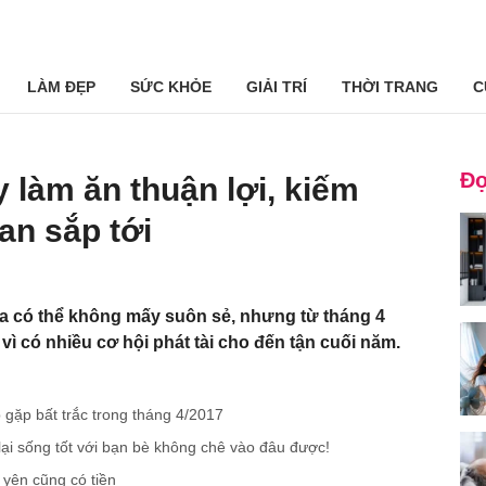
LÀM ĐẸP
SỨC KHỎE
GIẢI TRÍ
THỜI TRANG
C
Đọ
 làm ăn thuận lợi, kiếm
ian sắp tới
a có thể không mấy suôn sẻ, nhưng từ tháng 4
 vì có nhiều cơ hội phát tài cho đến tận cuối năm.
gặp bất trắc trong tháng 4/2017
i sống tốt với bạn bè không chê vào đâu được!
yên cũng có tiền