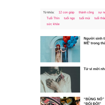
12 con giáp
thành công
sự n
Từ khóa:
Tuổi Thìn
tuổi ngọ
tuổi mùi
tuổi thâ
FaceBook
sức khỏe
Người sinh 
MÊ’ trong th
Tử vi mới nh
“BÙNG NỔ” tr
“ĐỔI ĐỜI”