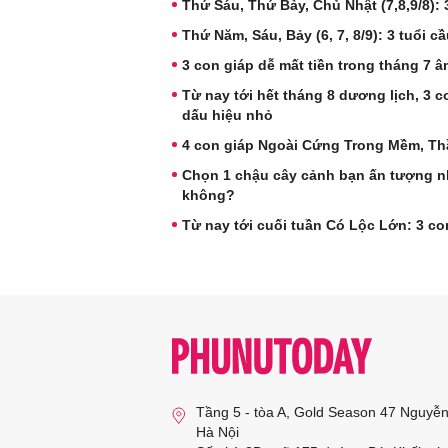
Thứ Sáu, Thứ Bảy, Chủ Nhật (7,8,9/8): 
Thứ Năm, Sáu, Bảy (6, 7, 8/9): 3 tuổi c
3 con giáp dễ mất tiền trong tháng 7 â
Từ nay tới hết tháng 8 dương lịch, 3
dấu hiệu nhỏ
4 con giáp Ngoài Cứng Trong Mềm, Thầ
Chọn 1 chậu cây cảnh bạn ấn tượng nhấ
không?
Từ nay tới cuối tuần Có Lộc Lớn: 3 c
Tầng 5 - tòa A, Gold Season 47 Nguyễ
Hà Nội