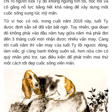
chỉ rõ người tuổi Tỵ do không ngừng tìm tòi, học hỏi và
cố gắng nỗ lực bằng hết khả năng để xây dựng một
cuộc sống sung túc mỹ mãn.
Tử vi học có nói, trong cuối năm 2019 này, tuổi Tỵ
được định sẵn sẽ đổi vận bất ngờ. Tuy nhiên, giai đoạn
đó không phải vào đầu năm hay giữa năm mà phải đợi
đến 3 tháng cuối mới nhận được nhiều vận may. Càng
tới cuối năm thì vận may của tuổi Tỵ lội ngược dòng,
làm việc gì cũng hanh thông suôn sẻ, hơn nữa còn có
quý nhân phù trợ, tạo điều kiện để phát triển mọi thứ
một cách tốt đẹp cuộc sống viên mãn.