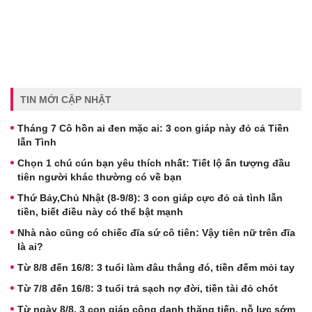
TIN MỚI CẬP NHẬT
Tháng 7 Cô hồn ai đen mặc ai: 3 con giáp này đỏ cả Tiền
lẫn Tình
Chọn 1 chú cún bạn yêu thích nhất: Tiết lộ ấn tượng đầu
tiên người khác thường có về bạn
Thứ Bảy,Chủ Nhật (8-9/8): 3 con giáp cực đỏ cả tình lẫn
tiền, biết điều này có thể bật mạnh
Nhà nào cũng có chiếc đĩa sứ cô tiên: Vậy tiên nữ trên đĩa
là ai?
Từ 8/8 đến 16/8: 3 tuổi làm đâu thắng đó, tiền đếm mỏi tay
Từ 7/8 đến 16/8: 3 tuổi trả sạch nợ đời, tiền tài đỏ chót
Từ ngày 8/8, 3 con giáp công danh thăng tiến, nỗ lực sớm