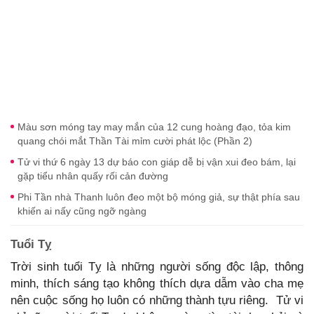
Màu sơn móng tay may mắn của 12 cung hoàng đạo, tỏa kim
quang chói mắt Thần Tài mỉm cười phát lộc (Phần 2)
Tử vi thứ 6 ngày 13 dự báo con giáp dễ bị vận xui đeo bám, lại
gặp tiểu nhân quấy rối cản đường
Phi Tần nhà Thanh luôn đeo một bộ móng giả, sự thật phía sau
khiến ai nấy cũng ngỡ ngàng
Tuổi Tỵ
Trời sinh tuổi Tỵ là những người sống độc lập, thông
minh, thích sáng tạo không thích dựa dẫm vào cha mẹ
nên cuộc sống họ luôn có những thành tựu riêng. Tử vi