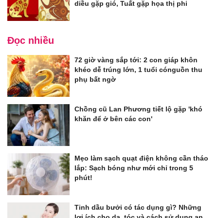
diều gặp gió, Tuất gặp họa thị phi
Đọc nhiều
72 giờ vàng sắp tới: 2 con giáp khôn
khéo dễ trúng lớn, 1 tuổi cónguồn thu
phụ bất ngờ
Chồng cũ Lan Phương tiết lộ gặp 'khó
khăn để ở bên các con'
Mẹo làm sạch quạt điện không cần tháo
lắp: Sạch bóng như mới chỉ trong 5
phút!
Tinh dầu bưởi có tác dụng gì? Những
lợi ích cho da, tóc và cách sử dụng an