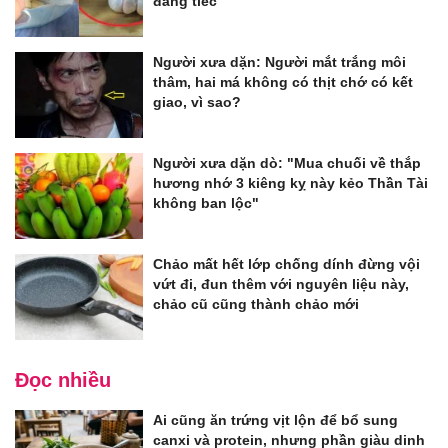
đáng tiếc
Người xưa dặn: Người mắt trắng môi
thâm, hai má không có thịt chớ có kết
giao, vì sao?
Người xưa dặn dò: "Mua chuối về thắp
hương nhớ 3 kiêng kỵ này kẻo Thần Tài
không ban lộc"
Chảo mất hết lớp chống dính đừng vội
vứt đi, đun thêm với nguyên liệu này,
chảo cũ cũng thành chảo mới
Đọc nhiều
Ai cũng ăn trứng vịt lộn để bổ sung
canxi và protein, nhưng phần giàu dinh