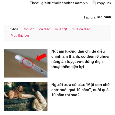
Theo:
giaitri.thoibaovhnt.com.vn
copy link
Tác giả:
Bảo Ninh
thịt lợn
cá diếc
mua thịt
mua cá diếc
Từ khóa:
Mua thịt lợn
Nút âm lượng đâu chỉ để điều
chỉnh âm thanh, có thêm 6 chức
năng ẩn tuyệt vời, dùng điện
thoại thêm tiện lợi
Người xưa có câu: 'Một con chó
chớ nuôi quá 10 năm", nuôi quá
10 năm thì sao?