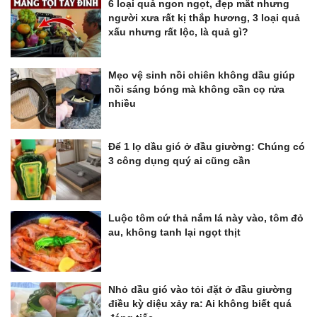
6 loại quả ngon ngọt, đẹp mắt nhưng
người xưa rất kị thắp hương, 3 loại quả
xấu nhưng rất lộc, là quả gì?
Mẹo vệ sinh nồi chiên không dầu giúp
nồi sáng bóng mà không cần cọ rửa
nhiều
Để 1 lọ dầu gió ở đầu giường: Chúng có
3 công dụng quý ai cũng cần
Luộc tôm cứ thả nắm lá này vào, tôm đỏ
au, không tanh lại ngọt thịt
Nhỏ dầu gió vào tỏi đặt ở đầu giường
điều kỳ diệu xảy ra: Ai không biết quá