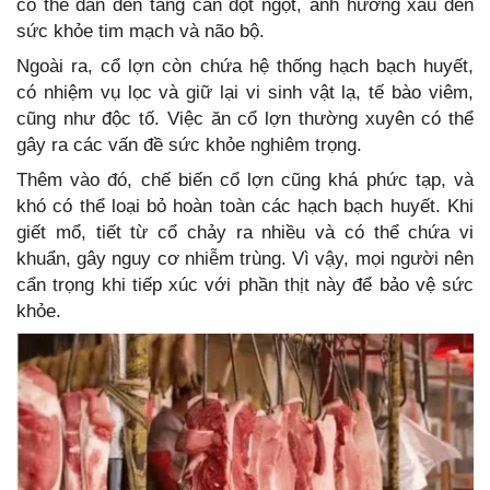
có thể dẫn đến tăng cân đột ngột, ảnh hưởng xấu đến
sức khỏe tim mạch và não bộ.
Ngoài ra, cổ lợn còn chứa hệ thống hạch bạch huyết,
có nhiệm vụ lọc và giữ lại vi sinh vật lạ, tế bào viêm,
cũng như độc tố. Việc ăn cổ lợn thường xuyên có thể
gây ra các vấn đề sức khỏe nghiêm trọng.
Thêm vào đó, chế biến cổ lợn cũng khá phức tạp, và
khó có thể loại bỏ hoàn toàn các hạch bạch huyết. Khi
giết mổ, tiết từ cổ chảy ra nhiều và có thể chứa vi
khuẩn, gây nguy cơ nhiễm trùng. Vì vậy, mọi người nên
cẩn trọng khi tiếp xúc với phần thịt này để bảo vệ sức
khỏe.