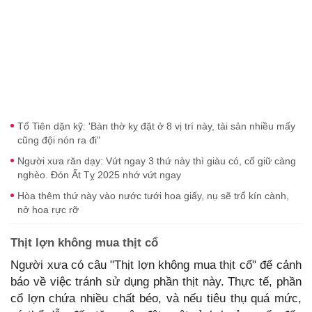
Tổ Tiên dặn kỹ: 'Bàn thờ kỵ đặt ở 8 vị trí này, tài sản nhiều mấy
cũng đội nón ra đi"
Người xưa răn dạy: Vứt ngay 3 thứ này thì giàu có, cố giữ càng
nghèo. Đón Ất Tỵ 2025 nhớ vứt ngay
Hòa thêm thứ này vào nước tưới hoa giấy, nụ sẽ trổ kín cành,
nở hoa rực rỡ
Thịt lợn không mua thịt cổ
Người xưa có câu "Thịt lợn không mua thịt cổ" để cảnh
báo về việc tránh sử dụng phần thịt này. Thực tế, phần
cổ lợn chứa nhiều chất béo, và nếu tiêu thụ quá mức,