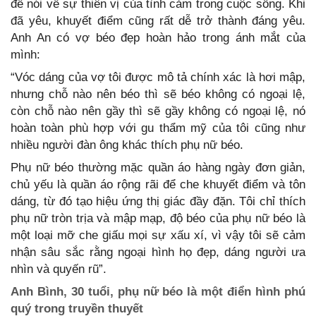
để nói về sự thiên vị của tình cảm trong cuộc sống. Khi
đã yêu, khuyết điểm cũng rất dễ trở thành đáng yêu.
Anh An có vợ béo đẹp hoàn hảo trong ánh mắt của
mình:
“Vóc dáng của vợ tôi được mô tả chính xác là hơi mập,
nhưng chỗ nào nên béo thì sẽ béo không có ngoại lệ,
còn chỗ nào nên gầy thì sẽ gầy không có ngoại lệ, nó
hoàn toàn phù hợp với gu thẩm mỹ của tôi cũng như
nhiều người đàn ông khác thích phụ nữ béo.
Phụ nữ béo thường mặc quần áo hàng ngày đơn giản,
chủ yếu là quần áo rộng rãi để che khuyết điểm và tôn
dáng, từ đó tạo hiệu ứng thị giác đầy đặn. Tôi chỉ thích
phụ nữ tròn trịa và mập mạp, độ béo của phụ nữ béo là
một loại mỡ che giấu mọi sự xấu xí, vì vậy tôi sẽ cảm
nhận sâu sắc rằng ngoại hình họ đẹp, dáng người ưa
nhìn và quyến rũ”.
Anh Bình, 30 tuổi, phụ nữ béo là một điển hình phú
quý trong truyền thuyết