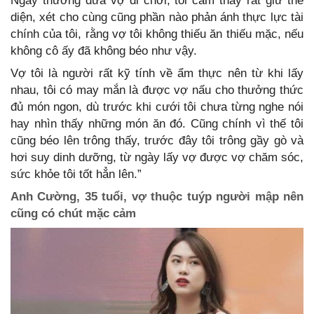
Ngày thường đưa vợ đi chơi, tôi cảm thấy rất giữ thể
diện, xét cho cùng cũng phần nào phản ánh thực lực tài
chính của tôi, rằng vợ tôi không thiếu ăn thiếu mặc, nếu
không cô ấy đã không béo như vậy.
Vợ tôi là người rất kỹ tính về ẩm thực nên từ khi lấy
nhau, tôi có may mắn là được vợ nấu cho thưởng thức
đủ món ngon, dù trước khi cưới tôi chưa từng nghe nói
hay nhìn thấy những món ăn đó. Cũng chính vì thế tôi
cũng béo lên trông thấy, trước đây tôi trông gầy gò và
hơi suy dinh dưỡng, từ ngày lấy vợ được vợ chăm sóc,
sức khỏe tôi tốt hẳn lên.”
Anh Cường, 35 tuổi, vợ thuộc tuýp người mập nên
cũng có chút mặc cảm