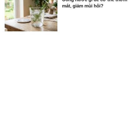
mát, giảm mùi hôi?