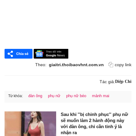
Theo:
giaitri.thoibaovhnt.com.vn
copy link
Tác giả:
Diệp Chi
đàn ông
phụ nữ
phụ nữ béo
mảnh mai
Từ khóa:
Sau khi ''bị chinh phục'' phụ nữ
sẽ muốn làm 2 hành động này
với đàn ông, chỉ cần tinh ý là
nhận ra