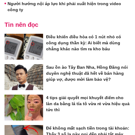
Người hướng nội áp lực khi phải xuất hiện trong video
công ty
Tin nên đọc
Điều khiển điều hòa có 1 nút nhỏ có
công dụng thần kỳ: Ai biết mà dùng
chẳng khác nào tìm ra kho báu
Sau ồn ào Tây Ban Nha, Hồng Đăng nói
duyên nghệ thuật đã hết về bán hàng
giúp vợ, được mời làm bảo vệ?
4 tips giải quyết mọi khuyết điểm cho
làn da bằng lá tía tô vừa rẻ vừa hiệu quả
tức thì
Để không mất sạch tiền trong tài khoản:
Thấy 3 số lạ này gọi đến phải tắt máy