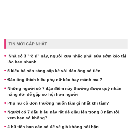
TIN MỚI CẬP NHẬT
Nhà có 3 "rò rỉ" này, người xưa nhắc phải sửa sớm kẻo tài
lộc hao nhanh
5 kiểu bà sẵn sàng cặp kè với đàn ông có tiền
Đàn ông thích kiểu phụ nữ béo hay mảnh mai?
Những người có 7 đặc điểm này thường được quý nhân
nâng đỡ, dễ gặp cơ hội hơn người
Phụ nữ cô đơn thường muốn làm gì nhất khi tắm?
Người có 7 dấu hiệu này rất dễ giàu lên trong 3 năm tới,
xem bạn có không?
4 hũ tiền bạn cần có để về già không hối hận