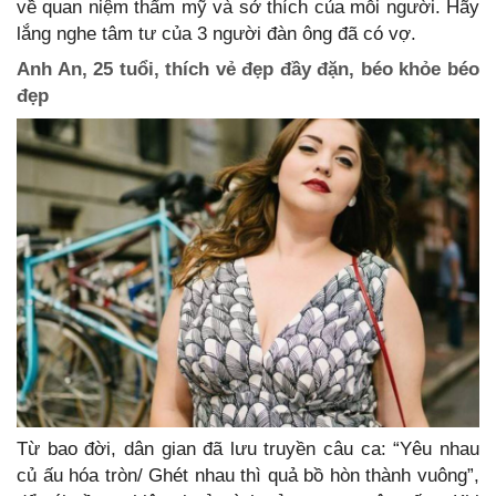
về quan niệm thẩm mỹ và sở thích của mỗi người. Hãy
lắng nghe tâm tư của 3 người đàn ông đã có vợ.
Anh An, 25 tuổi, thích vẻ đẹp đầy đặn, béo khỏe béo
đẹp
Từ bao đời, dân gian đã lưu truyền câu ca: “Yêu nhau
củ ấu hóa tròn/ Ghét nhau thì quả bồ hòn thành vuông”,