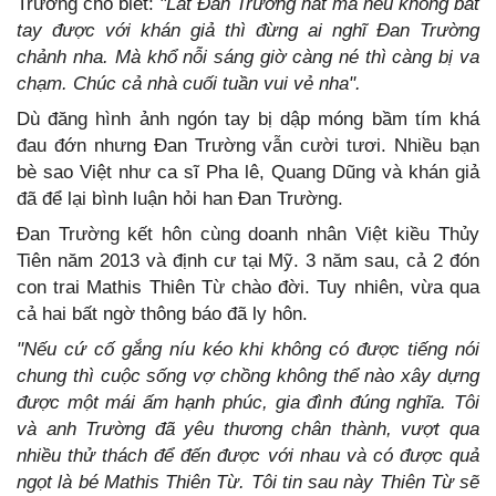
Trường cho biết:
"Lát Đan Trường hát mà nếu không bắt
tay được với khán giả thì đừng ai nghĩ Đan Trường
chảnh nha. Mà khổ nỗi sáng giờ càng né thì càng bị va
chạm. Chúc cả nhà cuối tuần vui vẻ nha".
Dù đăng hình ảnh ngón tay bị dập móng bầm tím khá
đau đớn nhưng Đan Trường vẫn cười tươi. Nhiều bạn
bè sao Việt như ca sĩ Pha lê, Quang Dũng và khán giả
đã để lại bình luận hỏi han Đan Trường.
Đan Trường kết hôn cùng doanh nhân Việt kiều Thủy
Tiên năm 2013 và định cư tại Mỹ. 3 năm sau, cả 2 đón
con trai Mathis Thiên Từ chào đời. Tuy nhiên, vừa qua
cả hai bất ngờ thông báo đã ly hôn.
"Nếu cứ cố gắng níu kéo khi không có được tiếng nói
chung thì cuộc sống vợ chồng không thể nào xây dựng
được một mái ấm hạnh phúc, gia đình đúng nghĩa. Tôi
và anh Trường đã yêu thương chân thành, vượt qua
nhiều thử thách để đến được với nhau và có được quả
ngọt là bé Mathis Thiên Từ. Tôi tin sau này Thiên Từ sẽ