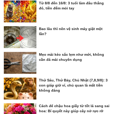
Từ 8/8 đến 16/8: 3 tuổi làm đâu thắng
đó, tiền đếm mỏi tay
Bao lâu thì nên vệ sinh máy giặt một
lần?
Mẹo mài kéo sắc lẹm như mới, không
cần đá mài chuyên dụng
Thứ Sáu, Thứ Bảy, Chủ Nhật (7,8,9/8): 3
con giáp giữ ví, chủ quan là mất tiền
không đáng
Cách để chậu hoa giấy từ tốt lá sang sai
hoa: Bí quyết này giúp cây nở rực rỡ