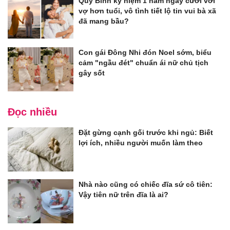
Quý Bình kỷ niệm 1 năm ngày cưới với
vợ hơn tuổi, vô tình tiết lộ tin vui bà xã
đã mang bầu?
Con gái Đông Nhi đón Noel sớm, biểu
cảm "ngầu đét" chuẩn ái nữ chủ tịch
gây sốt
Đọc nhiều
Đặt gừng cạnh gối trước khi ngủ: Biết
lợi ích, nhiều người muốn làm theo
Nhà nào cũng có chiếc đĩa sứ cô tiên:
Vậy tiên nữ trên đĩa là ai?