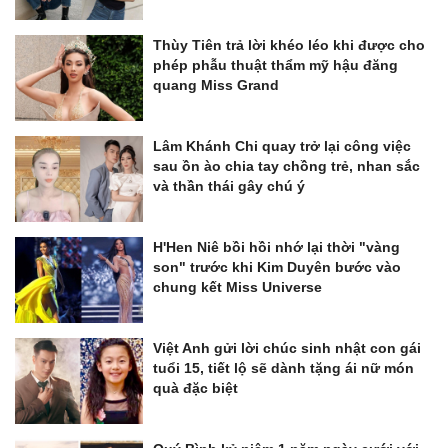
Thùy Tiên trả lời khéo léo khi được cho
phép phẫu thuật thẩm mỹ hậu đăng
quang Miss Grand
Lâm Khánh Chi quay trở lại công việc
sau ồn ào chia tay chồng trẻ, nhan sắc
và thần thái gây chú ý
H'Hen Niê bồi hồi nhớ lại thời "vàng
son" trước khi Kim Duyên bước vào
chung kết Miss Universe
Việt Anh gửi lời chúc sinh nhật con gái
tuổi 15, tiết lộ sẽ dành tặng ái nữ món
quà đặc biệt