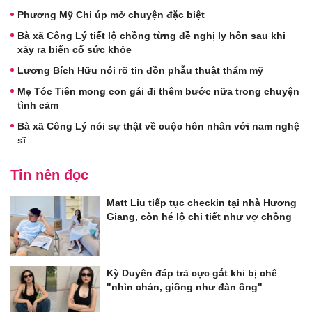
Phương Mỹ Chi úp mở chuyện đặc biệt
Bà xã Công Lý tiết lộ chồng từng đề nghị ly hôn sau khi
xảy ra biến cố sức khỏe
Lương Bích Hữu nói rõ tin đồn phẫu thuật thẩm mỹ
Mẹ Tóc Tiên mong con gái đi thêm bước nữa trong chuyện
tình cảm
Bà xã Công Lý nói sự thật về cuộc hôn nhân với nam nghệ
sĩ
Tin nên đọc
Matt Liu tiếp tục checkin tại nhà Hương
Giang, còn hé lộ chi tiết như vợ chồng
Kỳ Duyên đáp trả cực gắt khi bị chê
"nhìn chán, giống như đàn ông"