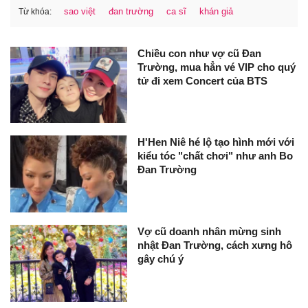
sao việt
đan trường
ca sĩ
khán giả
Từ khóa:
Chiều con như vợ cũ Đan
Trường, mua hẳn vé VIP cho quý
tử đi xem Concert của BTS
H'Hen Niê hé lộ tạo hình mới với
kiểu tóc "chất chơi" như anh Bo
Đan Trường
Vợ cũ doanh nhân mừng sinh
nhật Đan Trường, cách xưng hô
gây chú ý