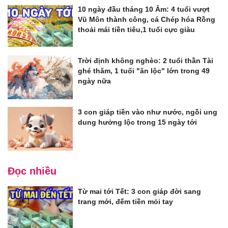
10 ngày đầu tháng 10 Âm: 4 tuổi vượt
Vũ Môn thành công, cá Chép hóa Rồng
thoải mái tiền tiêu,1 tuổi cực giàu
Trời định không nghèo: 2 tuổi thần Tài
ghé thăm, 1 tuổi "ăn lộc" lớn trong 49
ngày nữa
3 con giáp tiền vào như nước, ngồi ung
dung hưởng lộc trong 15 ngày tới
Đọc nhiều
Từ mai tới Tết: 3 con giáp đời sang
trang mới, đếm tiền mỏi tay