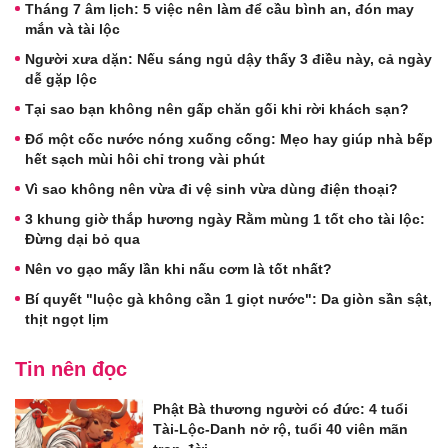
Tháng 7 âm lịch: 5 việc nên làm để cầu bình an, đón may
mắn và tài lộc
Người xưa dặn: Nếu sáng ngủ dậy thấy 3 điều này, cả ngày
dễ gặp lộc
Tại sao bạn không nên gấp chăn gối khi rời khách sạn?
Đổ một cốc nước nóng xuống cống: Mẹo hay giúp nhà bếp
hết sạch mùi hôi chỉ trong vài phút
Vì sao không nên vừa đi vệ sinh vừa dùng điện thoại?
3 khung giờ thắp hương ngày Rằm mùng 1 tốt cho tài lộc:
Đừng dại bỏ qua
Nên vo gạo mấy lần khi nấu cơm là tốt nhất?
Bí quyết "luộc gà không cần 1 giọt nước": Da giòn sần sật,
thịt ngọt lịm
Tin nên đọc
Phật Bà thương người có đức: 4 tuổi
Tài-Lộc-Danh nở rộ, tuổi 40 viên mãn