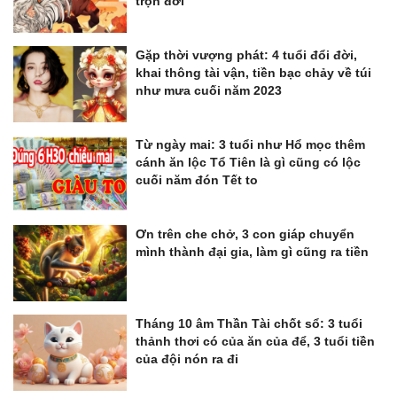
trọn đời
Gặp thời vượng phát: 4 tuổi đổi đời,
khai thông tài vận, tiền bạc chảy về túi
như mưa cuối năm 2023
Từ ngày mai: 3 tuổi như Hổ mọc thêm
cánh ăn lộc Tổ Tiên là gì cũng có lộc
cuối năm đón Tết to
Ơn trên che chở, 3 con giáp chuyển
mình thành đại gia, làm gì cũng ra tiền
Tháng 10 âm Thần Tài chốt sổ: 3 tuổi
thảnh thơi có của ăn của để, 3 tuổi tiền
của đội nón ra đi