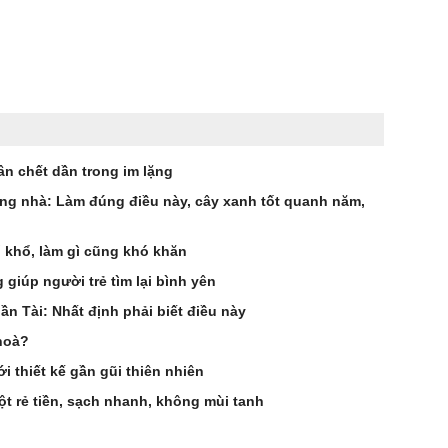
ân chết dần trong im lặng
ong nhà: Làm đúng điều này, cây xanh tốt quanh năm,
ố khổ, làm gì cũng khó khăn
giúp người trẻ tìm lại bình yên
n Tài: Nhất định phải biết điều này
 hoà?
i thiết kế gần gũi thiên nhiên
ột rẻ tiền, sạch nhanh, không mùi tanh