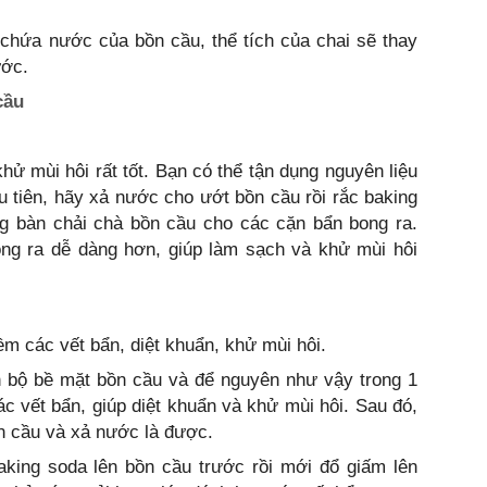
 chứa nước của bồn cầu, thể tích của chai sẽ thay
ước.
cầu
hử mùi hôi rất tốt. Bạn có thể tận dụng nguyên liệu
u tiên, hãy xả nước cho ướt bồn cầu rồi rắc baking
g bàn chải chà bồn cầu cho các cặn bẩn bong ra.
ong ra dễ dàng hơn, giúp làm sạch và khử mùi hôi
ềm các vết bẩn, diệt khuẩn, khử mùi hôi.
n bộ bề mặt bồn cầu và để nguyên như vậy trong 1
ác vết bẩn, giúp diệt khuẩn và khử mùi hôi. Sau đó,
n cầu và xả nước là được.
aking soda lên bồn cầu trước rồi mới đổ giấm lên