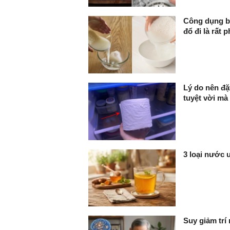
Công dụng b
đổ đi là rất p
Lý do nên đặt
tuyệt vời mà
3 loại nước 
Suy giảm trí