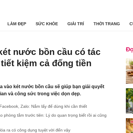
LÀM ĐẸP
SỨC KHỎE
GIẢI TRÍ
THỜI TRANG
C
Đọ
két nước bồn cầu có tác
 tiết kiệm cả đống tiền
a vào két nước bồn cầu sẽ giúp bạn giải quyết
gian và công sức trong việc dọn dẹp.
 Facebook, Zalo: Nắm lấy để dùng khi cần thiết
 phòng tắm trước tiên: Lý do quan trọng biết rồi ai cũng
óa ra có công dụng tuyệt vời đến vậy