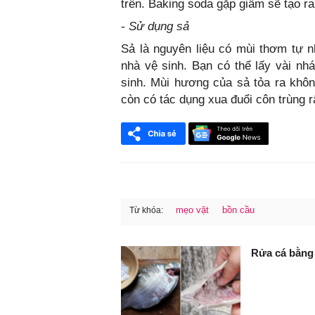
trên. Baking soda gặp giấm sẽ tạo ra
- Sử dụng sả
Sả là nguyên liệu có mùi thơm tự n
nhà vệ sinh. Bạn có thể lấy vài nh
sinh. Mùi hương của sả tỏa ra khôn
còn có tác dụng xua đuổi côn trùng rấ
mẹo vặt
bồn cầu
Từ khóa:
FaceBook
Rửa cá bằng 