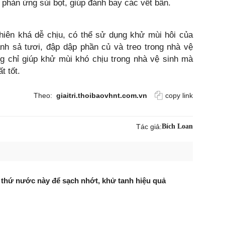
 phản ứng sủi bọt, giúp đánh bay các vết bẩn.
hiên khá dễ chịu, có thể sử dụng khử mùi hôi của
ánh sả tươi, đập dập phần củ và treo trong nhà vệ
g chỉ giúp khử mùi khó chịu trong nhà vệ sinh mà
t tốt.
Theo:
giaitri.thoibaovhnt.com.vn
copy link
Tác giả:
Bích Loan
thứ nước này để sạch nhớt, khử tanh hiệu quả