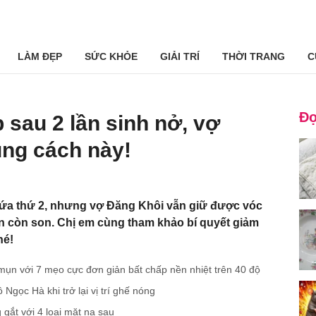
LÀM ĐẸP
SỨC KHỎE
GIẢI TRÍ
THỜI TRANG
C
Đọ
 sau 2 lần sinh nở, vợ
ụng cách này!
đứa thứ 2, nhưng vợ Đăng Khôi vẫn giữ được vóc
n còn son. Chị em cùng tham khảo bí quyết giảm
hé!
 mụn với 7 mẹo cực đơn giản bất chấp nền nhiệt trên 40 độ
Ngọc Hà khi trở lại vị trí ghế nóng
gắt với 4 loại mặt nạ sau