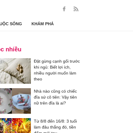
UỘC SỐNG
KHÁM PHÁ
c nhiều
Đặt gừng cạnh gối trước
khi ngủ: Biết lợi ích,
nhiều người muốn làm
theo
Nhà nào cũng có chiếc
đĩa sứ cô tiên: Vậy tiên
nữ trên đĩa là ai?
Từ 8/8 đến 16/8: 3 tuổi
làm đâu thắng đó, tiền