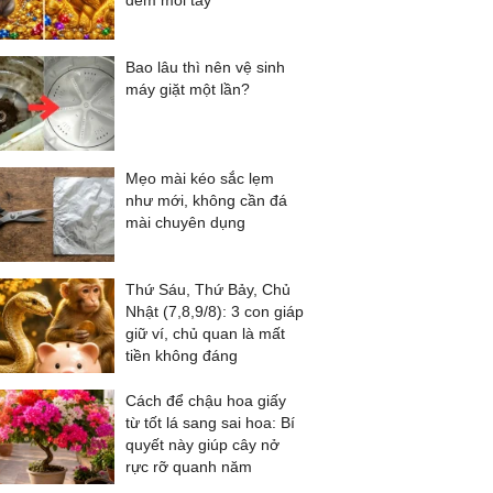
đếm mỏi tay
Bao lâu thì nên vệ sinh
máy giặt một lần?
Mẹo mài kéo sắc lẹm
như mới, không cần đá
mài chuyên dụng
Thứ Sáu, Thứ Bảy, Chủ
Nhật (7,8,9/8): 3 con giáp
giữ ví, chủ quan là mất
tiền không đáng
Cách để chậu hoa giấy
từ tốt lá sang sai hoa: Bí
quyết này giúp cây nở
rực rỡ quanh năm