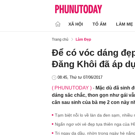
XÃ HỘI
TỔ ẤM
LÀM MẸ
Trang chủ
Làm Đẹp
Để có vóc dáng đẹp
Đăng Khôi đã áp d
08:45, Thứ tư 07/06/2017
( PHUNUTODAY )
-
Mặc dù đã sinh 
dáng săc chắc, thon gọn như gái vẫ
cân sau sinh của bà mẹ 2 con này n
Tạm biệt nỗi lo về làn da đen sạm, nhiều
Ngẩn ngơ với vẻ đẹp tựa thiên nga của Hồ 
Trị ngay da dầu, nhờn trong ngày hè nắng 