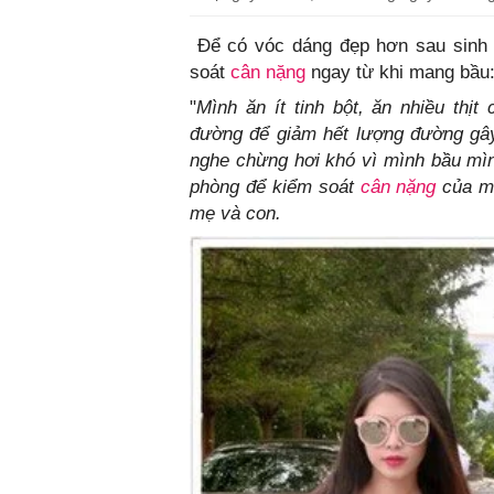
Để có vóc dáng đẹp hơn sau sinh 
soát
cân nặng
ngay từ khi mang bầu
"
Mình ăn ít tinh bột, ăn nhiều thị
đường để giảm hết lượng đường gây
nghe chừng hơi khó vì mình bầu mì
phòng để kiểm soát
cân nặng
của mì
mẹ và con.