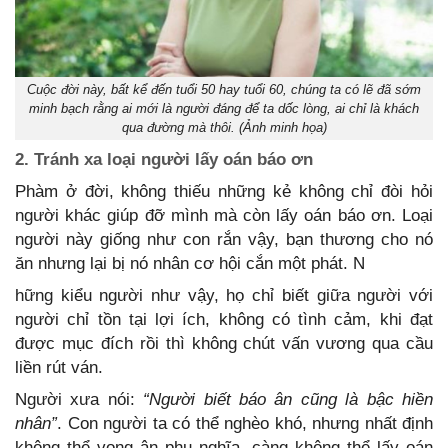
Cuộc đời này, bất kể đến tuổi 50 hay tuổi 60, chúng ta có lẽ đã sớm
minh bạch rằng ai mới là người đáng để ta dốc lòng, ai chỉ là khách
qua đường mà thôi. (Ảnh minh họa)
2. Tránh xa loại người lấy oán báo ơn
Phàm ở đời, không thiếu những kẻ không chỉ đòi hỏi
người khác giúp đỡ mình mà còn lấy oán báo ơn. Loại
người này giống như con rắn vậy, bạn thương cho nó
ăn nhưng lại bị nó nhân cơ hội cắn một phát. N
hững kiểu người như vậy, họ chỉ biết giữa người với
người chỉ tồn tại lợi ích, không có tình cảm, khi đạt
được mục đích rồi thì không chút vấn vương qua cầu
liền rút ván.
Người xưa nói:
“Người biết báo ân cũng là bậc hiền
nhân”
. Con người ta có thể nghèo khó, nhưng nhất định
không thể vong ân phụ nghĩa, càng không thể lấy oán