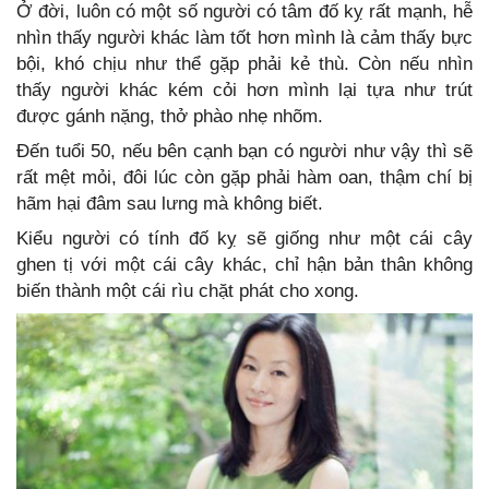
Ở đời, luôn có một số người có tâm đố kỵ rất mạnh, hễ
nhìn thấy người khác làm tốt hơn mình là cảm thấy bực
bội, khó chịu như thể gặp phải kẻ thù. Còn nếu nhìn
thấy người khác kém cỏi hơn mình lại tựa như trút
được gánh nặng, thở phào nhẹ nhõm.
Đến tuổi 50, nếu bên cạnh bạn có người như vậy thì sẽ
rất mệt mỏi, đôi lúc còn gặp phải hàm oan, thậm chí bị
hãm hại đâm sau lưng mà không biết.
Kiểu người có tính đố kỵ sẽ giống như một cái cây
ghen tị với một cái cây khác, chỉ hận bản thân không
biến thành một cái rìu chặt phát cho xong.