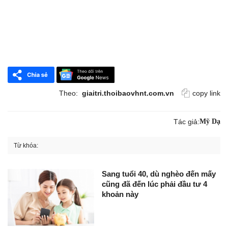
Theo:
giaitri.thoibaovhnt.com.vn
copy link
Tác giả:
Mỹ Dạ
Từ khóa:
Sang tuổi 40, dù nghèo đến mấy
cũng đã đến lúc phải đầu tư 4
khoản này